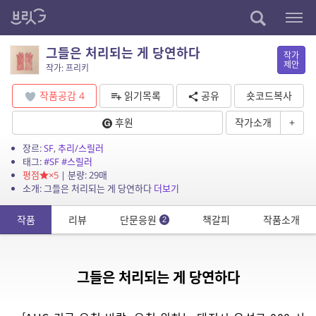
그들은 처리되는 게 당연하다
작가
제안
작가: 프리키
작품공감
4
읽기목록
공유
숏코드복사
후원
작가소개
+
장르:
SF
,
추리/스릴러
태그:
#SF
#스릴러
평점
×5
| 분량: 29매
소개: 그들은 처리되는 게 당연하다
더보기
작품
리뷰
단문응원
책갈피
작품소개
2
그들은 처리되는 게 당연하다