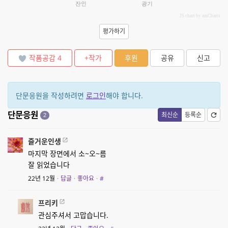
잔인
광기
JS chart by amCharts
평가하기
작품공감
4
+작가
후원
공유
신고
단문응원을 작성하려면
로그인
해야 합니다.
단문응원
최신순
등록순
2
즐거운인생
마지막 장면에서 소~오~름
잘 읽었습니다
22년 12월
·
답글
·
좋아요
·
#
프리키
관심주셔서 고맙습니다.