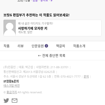
22년 12월
·
답글
·
좋아요
·
#
브릿G 편집부가 추천하는 이 작품도 읽어보세요!
왜 내 삶은 이다지도 기구할까?
사랑하기에 모자란 키
게도영, 일반
작품
리뷰
단문응원
책갈피
작품소개
2
← 전체 중단편 목록
(주)민음인
대표: 박근섭
사업자번호:
211-88-33701
통신판매업신고: 제2013-서울강남-02625호
주소: 서울시 강남구 도산대로 1길 62 5층
전화: 070-4021-7777
문의
IP현황&문의
데스크탑 버전
©
황금가지
All rights reserved.