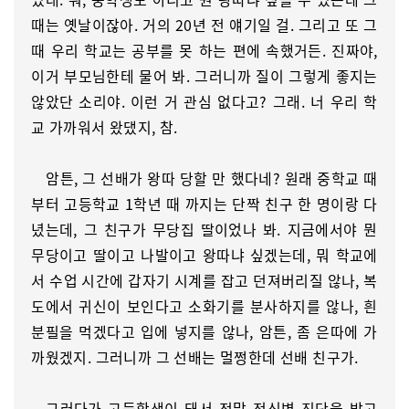
때는 옛날이잖아. 거의 20년 전 얘기일 걸. 그리고 또 그
때 우리 학교는 공부를 못 하는 편에 속했거든. 진짜야,
이거 부모님한테 물어 봐. 그러니까 질이 그렇게 좋지는
않았단 소리야. 이런 거 관심 없다고? 그래. 너 우리 학
교 가까워서 왔댔지, 참.
암튼, 그 선배가 왕따 당할 만 했다네? 원래 중학교 때
부터 고등학교 1학년 때 까지는 단짝 친구 한 명이랑 다
녔는데, 그 친구가 무당집 딸이었나 봐. 지금에서야 뭔
무당이고 딸이고 나발이고 왕따냐 싶겠는데, 뭐 학교에
서 수업 시간에 갑자기 시계를 잡고 던져버리질 않나, 복
도에서 귀신이 보인다고 소화기를 분사하지를 않나, 흰
분필을 먹겠다고 입에 넣지를 않나, 암튼, 좀 은따에 가
까웠겠지. 그러니까 그 선배는 멀쩡한데 선배 친구가.
그러다가 고등학생이 돼서 정말 정신병 진단을 받고