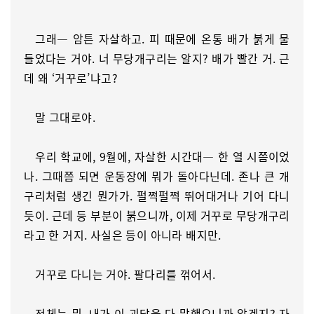
그래― 암튼 자살하고. 피 때문에 온통 배가 붉게 물
들었다는 거야. 너 무당개구리는 알지? 배가 빨간 거. 근
데 왜 ‘거꾸로’냐고?
말 그대로야.
우리 학교에, 9월에, 자살한 시간대― 한 열 시쯤이었
나. 그때쯤 되면 운동장에 뭐가 돌아다닌데. 존나 큰 개
구리처럼 생긴 뭔가가. 펄쩍펄쩍 뛰어대거나 기어 다니
듯이. 근데 등 부분이 붉으니까, 이제 거꾸로 무당개구리
라고 한 거지. 사실은 등이 아니라 배지만.
거꾸로 다니는 거야. 팔다리를 꺾어서.
정체는 뭐, 내가 이 괴담을 다 말했으니까 알겠지? 자