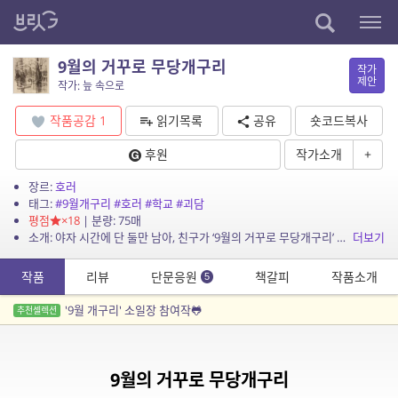
9월의 거꾸로 무당개구리
작가
제안
작가: 늪 속으로
작품공감
1
읽기목록
공유
숏코드복사
후원
작가소개
+
장르:
호러
태그:
#9월개구리
#호러
#학교
#괴담
평점
×18
| 분량: 75매
소개: 야자 시간에 단 둘만 남아, 친구가 ‘9월의 거꾸로 무당개구리’ 괴담을 얘기해주기 시작한다.
더보기
작품
리뷰
단문응원
책갈피
작품소개
5
'9월 개구리' 소일장 참여작🐸
추천셀렉션
9월의 거꾸로 무당개구리