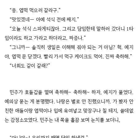
“응. 엽떡 먹으러 갈라구.”
“맛있겠네― 아예 석식 전에 째지.”
“오늘 석식 스파게티잖아. 그리고 담임한테 말하러 갔더니 1타
임이라도 하고 가라고 하더라고. 짜증나.”
“그니까― 솔직히 생일은 이해해 줘야 되는 거 아님? 헉. 예지
야, 엽떡 문 닫겠다. 빨리 가서 먹구 케이크도 먹어. 진짜 축하해.”
“너희도 같이 갈래?”
민주가 호들갑을 떨며 축하해~ 축하해~ 하자, 예지가 물었다.
예의상 묻는 게 분명했다. 나랑은 별로 안 친했으니까. 가 봤자 안
친한 애들이랑 엽떡이나 입에 욱여넣고 맞장구나 칠 테지, 쓸데없
는 감정소모였다. 민주는 내 쪽을 흘끔 보며 눈치를 보더니,
“아니야~! 우리까지 째면 담임 화낼걸.”