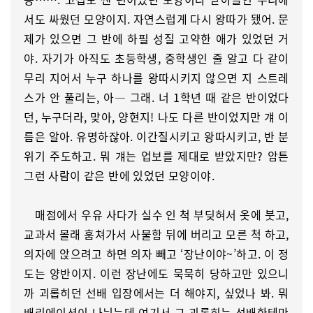
서도 싸웠던 모양이지. 자연스럽게 다시 왕따가 됐어. 문
제가 있으면 그 반에 하필 성질 고약한 애가 있었던 거
야. 자기가 아직도 초등학생, 중학생인 줄 알고 다 같이
무리 지어서 누구 하나를 왕따시키지 않으면 지 스트레
스가 안 풀리는, 아― 그래. 너 1학년 때 같은 반이었다
던, 누구더라, 맞아, 양현지! 나도 다른 반이었지만 걔 이
름은 알아. 유명하잖아. 이간질시키고 왕따시키고, 반 분
위기 주도하고. 뭐 걔는 업보를 제대로 받았지만? 암튼
그런 사람이 같은 반에 있었던 모양이야.
매점에서 우유 사다가 실수 인 척 부딪혀서 옷에 붓고,
교과서 몰래 훔쳐가서 사물함 뒤에 버리고 모른 척 하고,
의자에 앉으려고 하면 의자 빼고 ‘장난이야~’하고. 이 정
도는 양반이지. 이런 장난에도 묵묵히 당하고만 있으니
까 괴롭히던 선배 입장에서는 더 해야지, 싶었나 봐. 뭐
배리에이션이 나뉘는데 여기서 그 괴롭히는 선배한테만