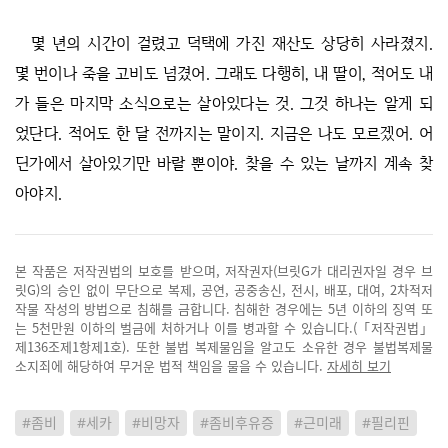
몇 년의 시간이 걸렸고 덕택에 가진 재산도 상당히 사라졌지.
몇 번이나 죽을 고비도 넘겼어. 그래도 다행히, 내 딸이, 적어도 내
가 들은 마지막 소식으로는 살아있다는 것. 그것 하나는 알게 되
었단다. 적어도 한 달 전까지는 말이지. 지금은 나도 모르겠어. 어
딘가에서 살아있기만 바랄 뿐이야. 찾을 수 있는 날까지 계속 찾
아야지.
본 작품은 저작권법의 보호를 받으며, 저작권자(브릿G가 대리권자일 경우 브
릿G)의 승인 없이 무단으로 복제, 공연, 공중송신, 전시, 배포, 대여, 2차적저
작물 작성의 방법으로 침해를 금합니다. 침해한 경우에는 5년 이하의 징역 또
는 5천만원 이하의 벌금에 처하거나 이를 병과할 수 있습니다.(「저작권법」
제136조제1항제1호). 또한 불법 복제물임을 알고도 소유한 경우 불법복제물
소지죄에 해당하여 무거운 법적 책임을 물을 수 있습니다.
자세히 보기
#좀비
#세카
#비망자
#좀비후유증
#근미래
#필리핀