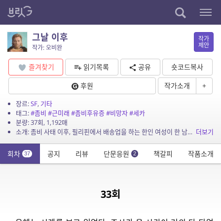
그날 이후
작가
제안
작가: 오비완
즐겨찾기
읽기목록
공유
숏코드복사
후원
작가소개
+
장르:
SF
,
기타
태그:
#좀비
#근미래
#좀비후유증
#비망자
#세카
분량: 37회, 1,192매
소개: 좀비 사태 이후, 필리핀에서 배송업을 하는 한인 여성이 한 남자를 만나 벌이게 되는 로드 무비 스타일의 이야기.
더보기
회차
공지
리뷰
단문응원
책갈피
작품소개
37
2
33회