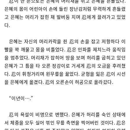
忍이 한 손으로는 은혜의 머리채를 쥐고 은혜를 흔들었다.
은혜의 몸이 어린아이 손에 들린 장난감처럼 무력하게 흔들렸
고 은혜는 머리가 잡힌 채 발버둥 치며 忍에게 끌려가고 있었
다.
은혜는 자신의 머리카락을 쥔 忍의 손을 잡고 저항하다 이
빨을 꽉 깨물고 몸을 비틀었다. 忍은 인파를 제치느라 움직임
을 멈추었다. 머리채가 잡히어 땅을 보며 허리를 굽히고 있던
은혜가 그 틈을 타 오른 정강이로 거세게 忍의 오금을 후려쳤
다. 忍이 휘청거리며 왼무릎을 꿇었다. 균형을 잃은 忍이 시선
을 은혜에게 옮겼다. 忍의 오른손이 허공으로 올라갔다.
“이년이….”
忍의 욕설이 비명으로 변했다. 은혜가 허리를 숙인 상태에
서 체중을 모두 실어 꺾인 무릎 측면을 찍어버린 것이다. 忍은