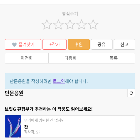
평점주기
즐겨찾기
+작가
후원
공유
신고
이전회
다음회
목록
단문응원을 작성하려면
로그인
해야 합니다.
단문응원
브릿G 편집부가 추천하는 이 작품도 읽어보세요!
우리에게 영원한 건 없지만
잔
적사각, SF