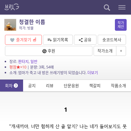
청결한 이름
작가
제안
작가: 빗물
즐겨찾기
읽기목록
공유
숏코드복사
후원
작가소개
+
장르:
판타지
,
일반
평점
×10
| 분량: 3회, 54매
소개: 엄마가 죽고 내 방은 쓰레기방이 되었습니다.
더보기
회차
공지
리뷰
단문응원
책갈피
작품소개
3
1
“개새끼야. 너만 험하게 산 줄 알지? 나는 네가 들어보지도 못