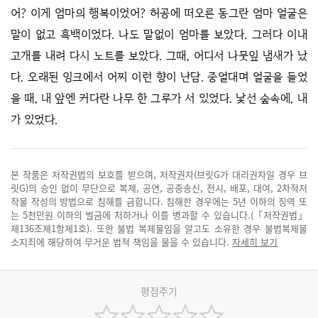
어? 이게 엄마의 행복이었어? 허공에 떠오른 동그란 엄마 얼굴은
말이 없고 흑백이었다. 나도 말없이 엄마를 보았다. 그러다 이내
고개를 내려 다시 노트를 보았다. 그때, 어디서 나뭇잎 냄새가 났
다. 오래된 잉크에서 어찌 이런 향이 난담. 중얼대며 얼굴을 들었
을 때, 내 앞엔 커다란 나무 한 그루가 서 있었다. 낯선 숲속에, 내
가 있었다.
본 작품은 저작권법의 보호를 받으며, 저작권자(브릿G가 대리권자일 경우 브
릿G)의 승인 없이 무단으로 복제, 공연, 공중송신, 전시, 배포, 대여, 2차적저
작물 작성의 방법으로 침해를 금합니다. 침해한 경우에는 5년 이하의 징역 또
는 5천만원 이하의 벌금에 처하거나 이를 병과할 수 있습니다.(「저작권법」
제136조제1항제1호). 또한 불법 복제물임을 알고도 소유한 경우 불법복제물
소지죄에 해당하여 무거운 법적 책임을 물을 수 있습니다.
자세히 보기
평점주기