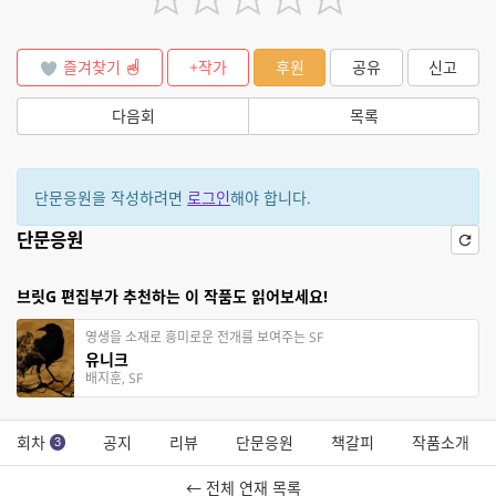
즐겨찾기
+작가
후원
공유
신고
다음회
목록
단문응원을 작성하려면
로그인
해야 합니다.
단문응원
브릿G 편집부가 추천하는 이 작품도 읽어보세요!
영생을 소재로 흥미로운 전개를 보여주는 SF
유니크
배지훈, SF
회차
공지
리뷰
단문응원
책갈피
작품소개
3
← 전체 연재 목록