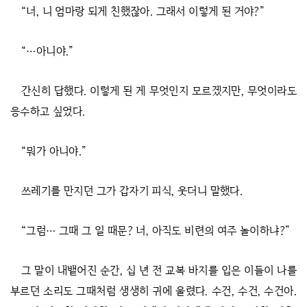
“너, 니 엄마랑 되게 친했잖아. 그래서 이렇게 된 거야?”
“…아니야.”
간신히 답했다. 이렇게 된 게 무엇인지 모르겠지만, 무엇이라도
응수하고 싶었다.
“뭐가 아니야.”
쓰레기를 만지던 그가 갑자기 피식, 웃더니 말했다.
“그럼… 그때 그 일 때문? 너, 아직도 비련의 여주 놀이하냐?”
그 말이 내뱉어진 순간, 십 년 전 교복 바지를 입은 이들이 나를
부르던 소리도 그때처럼 생생히 귀에 울렸다. 수건, 수건, 수건아.