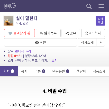
설이 말한다
작가
제안
작가: 빗물
즐겨찾기
읽기목록
공유
숏코드복사
후원
작가소개
+
장르:
판타지
,
호러
평점
×61
| 분량: 8회, 129매
소개: 설이 말하는, 학교 이야기.
더보기
회차
공지
리뷰
단문응원
책갈피
작품소개
8
1
9
4. 비밀 수업
“거미야, 학교엔 슬픈 일이 참 많지?”