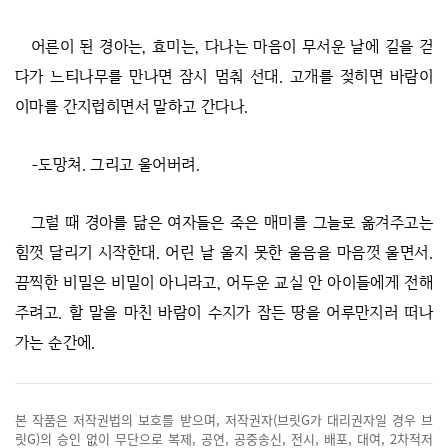
어른이 된 경아는, 효미는, 다나는 마음이 무서운 날에 길을 걷
다가 느티나무를 만나면 잠시 멈춰 선대. 고개를 젖히면 바람이
이마를 간지럽히면서 말하고 간다나.
-도망쳐. 그리고 울어버려.
그럴 때 경아를 닮은 여자들은 죽은 매미를 그늘로 옮겨주고는
힘껏 달리기 시작한대. 어린 날 울지 못한 울음을 마음껏 울면서.
끔찍한 비밀은 비밀이 아니라고, 어두운 교실 안 아이들에게 전해
주려고. 할 말을 마친 바람이 수지가 잠든 땅을 어루만지러 떠나
가는 순간에.
본 작품은 저작권법의 보호를 받으며, 저작권자(브릿G가 대리권자일 경우 브
릿G)의 승인 없이 무단으로 복제, 공연, 공중송신, 전시, 배포, 대여, 2차적저