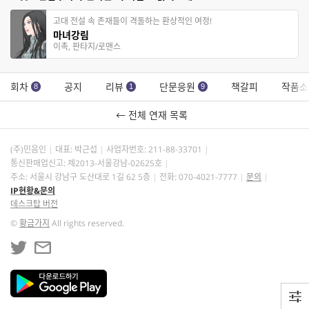
고대 전설 속 존재들이 격돌하는 환상적인 여정!
마녀강림
이촉, 판타지/로맨스
회차
공지
리뷰
단문응원
책갈피
작품소
8
1
9
← 전체 연재 목록
(주)민음인
대표: 박근섭
사업자번호:
211-88-33701
통신판매업신고: 제2013-서울강남-02625호
주소: 서울시 강남구 도산대로 1길 62 5층
전화: 070-4021-7777
문의
IP현황&문의
데스크탑 버전
©
황금가지
All rights reserved.