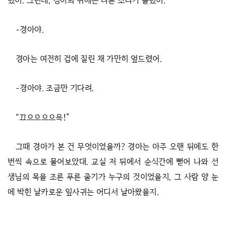
했어. 그런데, 경아의 귀에는 다른 소리가 들렸어.
-경아야.
경아는 여전히 겁에 질린 채 가만히 엎드렸어.
-경아야. 조금만 기다려.
“끄으으으으윽!”
그때 경아가 본 건 무엇이었을까? 경아는 아주 오랜 뒤에도 한
번씩 속으로 물어보았대. 교실 저 뒤에서 순식간에 뻗어 나와 선
생님의 목을 조른 푸른 줄기가 누구의 것이었을지, 그 사람 양 눈
에 박힌 날카로운 잎사귀는 어디서 날아왔을지.