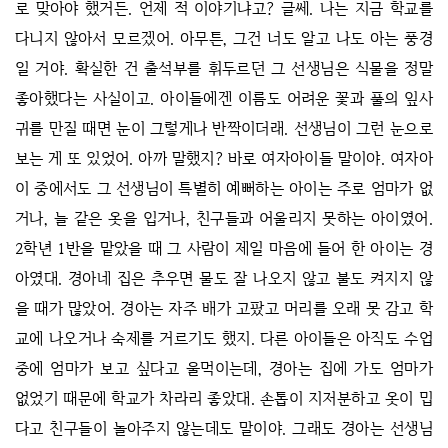
로 맞아야 했거든. 언제 적 이야기냐고? 글쎄. 나는 지금 학교를
다니지 않아서 모르겠어. 아무튼, 그건 너도 알고 나도 아는 풍경
일 거야. 확실한 건 출석부를 휘두르던 그 선생님은 식물을 정말
좋아했다는 사실이고. 아이들에겐 이름도 어려운 꽃과 풀의 잎사
귀를 만질 때면 눈이 그렇게나 반짝이더래. 선생님이 그런 눈으로
보는 게 또 있었어. 아까 말했지? 바로 여자아이들 말이야. 여자아
이 중에서도 그 선생님이 특별히 예뻐하는 아이는 주로 엄마가 없
거나, 늘 같은 옷을 입거나, 친구들과 어울리지 못하는 아이였어.
2학년 1반을 맡았을 때 그 사람이 제일 마음에 들어 한 아이는 경
아였대. 경아네 집은 추우면 물도 잘 나오지 않고 불도 켜지지 않
을 때가 많았어. 경아는 자주 배가 고팠고 머리를 오래 못 감고 학
교에 나오거나 숙제를 거르기도 했지. 다른 아이들은 아직도 수업
중에 엄마가 보고 싶다고 울먹이는데, 경아는 집에 가도 엄마가
없었기 때문에 학교가 차라리 좋았대. 손톱이 지저분하고 옷이 밉
다고 친구들이 놀아주지 않는데도 말이야. 그래도 경아는 선생님