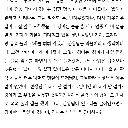
고 학교로 무거운 발걸음을 옮겼지. 운동장 가운데 떨어져 뒤집힌
매미 유충 앞에서 경아는 잠깐 멈췄어. 다른 아이들에게 밟히지
말라고 느티나무 그늘 밑으로 톡, 던져주었다나. 다시 겨우겨우
걸어 교실 앞에 도착했을 때, 경아는 숨을 흡 하고 멈췄어. 이 문을
열면, 커다란 괴물이 기다리고 있을 것만 같았던 거야. 그러다 금
방 깜짝 놀라 고개를 휘휘 저었대. 선생님을 괴물이라고 생각하다
니, 그건 착한 아이가 아니잖아. 그렇게 경아는, 경아가 제일 잘하
는 울음 참기를 하면서 반으로 들어갔어. 그날 수업은 평소보다
조용했어. 날이 더워 살짝 열어놓은 창문 너머로 매미가 울고, 꽉
꽉 쳐놓은 커튼 너머로 햇살이 뜨거웠지. 그날따라 선생님은 아무
말이 없었어. 선생님이 화가 난 걸까? 그렇다면 왜 화가 난 걸까?
경아가 또 무엇을 잘못한 것일까? 경아는 덜컥 겁이 났어. 그런 채
로 꾹꾹 눌러 셈을 했어. 그때, 선생님이 옆구리를 끌어안으면서
경아한테 물었어. 경아야, 경아는 선생님을 좋아하지?