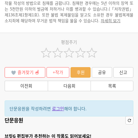
작물 작성의 방법으로 침해를 금합니다. 침해한 경우에는 5년 이하의 징역 또
는 5천만원 이하의 벌금에 처하거나 이를 병과할 수 있습니다.(「저작권법」
제136조제1항제1호). 또한 불법 복제물임을 알고도 소유한 경우 불법복제물
소지죄에 해당하여 무거운 법적 책임을 물을 수 있습니다.
자세히 보기
평점주기
즐겨찾기
+작가
후원
공유
신고
이전회
다음회
목록
단문응원을 작성하려면
로그인
해야 합니다.
단문응원
브릿G 편집부가 추천하는 이 작품도 읽어보세요!