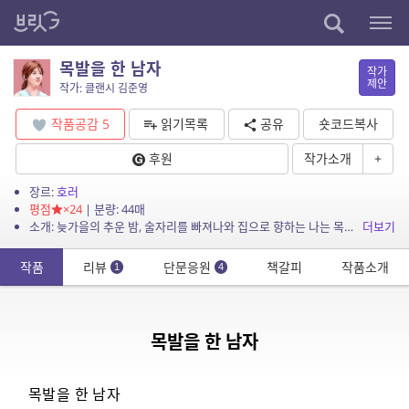
목발을 한 남자
작가
제안
작가: 클랜시 김준영
작품공감
5
읽기목록
공유
숏코드복사
후원
작가소개
+
장르:
호러
평점
×24
| 분량: 44매
소개: 늦가을의 추운 밤, 술자리를 빠져나와 집으로 향하는 나는 목발을 짚은 남자와 눈이 마주친다.
더보기
작품
리뷰
단문응원
책갈피
작품소개
1
4
목발을 한 남자
목발을 한 남자