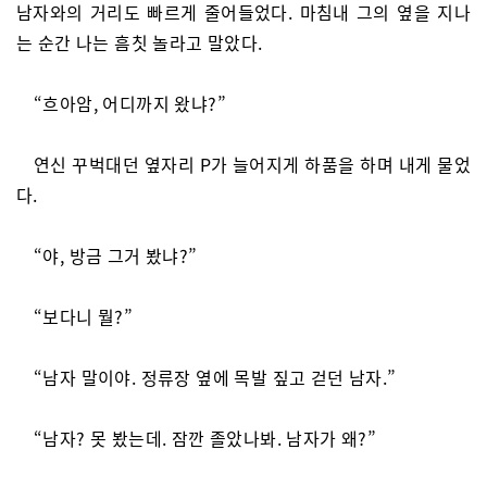
남자와의 거리도 빠르게 줄어들었다. 마침내 그의 옆을 지나
는 순간 나는 흠칫 놀라고 말았다.
“흐아암, 어디까지 왔냐?”
연신 꾸벅대던 옆자리 P가 늘어지게 하품을 하며 내게 물었
다.
“야, 방금 그거 봤냐?”
“보다니 뭘?”
“남자 말이야. 정류장 옆에 목발 짚고 걷던 남자.”
“남자? 못 봤는데. 잠깐 졸았나봐. 남자가 왜?”