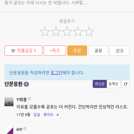
황가 공모는 이제 다시는 안 하렵니다. 시부럴….
평점주기
작품공감
5
+작가
후원
공유
신고
단문응원을 작성하려면
로그인
해야 합니다.
단문응원
최신순
등록순
4
Y희중
이유를 모를수록 공포는 더 커진다. 간단하지만 인상적인 라스트.
17년 9월
·
답글
·
좋아요
·
#
HY