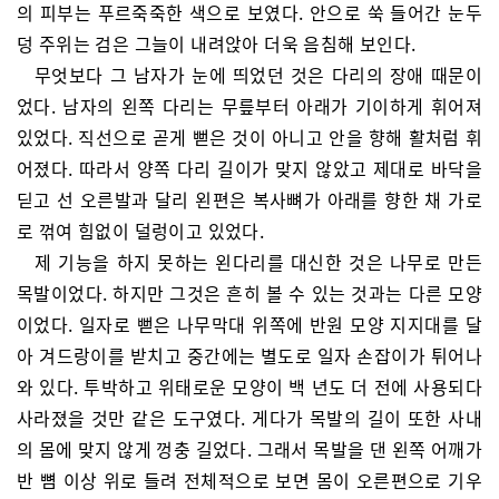
의 피부는 푸르죽죽한 색으로 보였다. 안으로 쑥 들어간 눈두
덩 주위는 검은 그늘이 내려앉아 더욱 음침해 보인다.
무엇보다 그 남자가 눈에 띄었던 것은 다리의 장애 때문이
었다. 남자의 왼쪽 다리는 무릎부터 아래가 기이하게 휘어져
있었다. 직선으로 곧게 뻗은 것이 아니고 안을 향해 활처럼 휘
어졌다. 따라서 양쪽 다리 길이가 맞지 않았고 제대로 바닥을
딛고 선 오른발과 달리 왼편은 복사뼈가 아래를 향한 채 가로
로 꺾여 힘없이 덜렁이고 있었다.
제 기능을 하지 못하는 왼다리를 대신한 것은 나무로 만든
목발이었다. 하지만 그것은 흔히 볼 수 있는 것과는 다른 모양
이었다. 일자로 뻗은 나무막대 위쪽에 반원 모양 지지대를 달
아 겨드랑이를 받치고 중간에는 별도로 일자 손잡이가 튀어나
와 있다. 투박하고 위태로운 모양이 백 년도 더 전에 사용되다
사라졌을 것만 같은 도구였다. 게다가 목발의 길이 또한 사내
의 몸에 맞지 않게 껑충 길었다. 그래서 목발을 댄 왼쪽 어깨가
반 뼘 이상 위로 들려 전체적으로 보면 몸이 오른편으로 기우