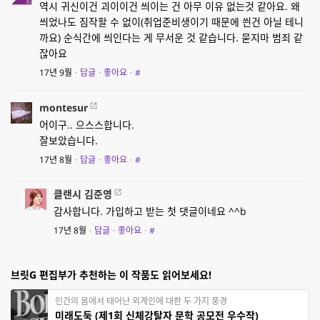
역시 귀신이건 괴이이건 씌이는 건 아무 이유 없는것 같아요. 왜
씌었나도 짐작할 수 없이(취업준비생이기 때문에 씐건 아닐 테니
까요) 순식간에 씌인다는 게 무서운 것 같습니다. 묻지마 범죄 같
잖아요
17년 9월
·
답글
·
좋아요
·
#
montesur
어이구.. 으스스합니다.
잘보았습니다.
17년 8월
·
답글
·
좋아요
·
#
클랜시 김준영
감사합니다. 가입하고 받는 첫 댓글이네요 ^^b
17년 8월
·
답글
·
좋아요
·
#
브릿G 편집부가 추천하는 이 작품도 읽어보세요!
인간의 몸에서 태어난 외계인에 대한 두 가지 풍경
미래도둑 (제1회 신체강탈자 문학 공모전 우수작)