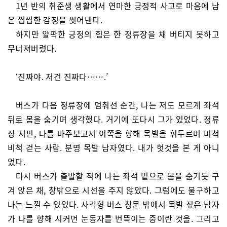
1년 반의 취준생 생활에서 연마한 긍정적 사고로 마음에 남
은 찝찝한 감정을 씻어낸다.
하지만 얄팍한 긍정의 힘은 한 정류장을 채 버티지 못하고
무너져버렸다.
‘진짜야. 저건 진짜다…….’
버스가 다음 정류장에 멈춰선 순간, 나는 저도 모르게 좌석
뒤로 몸을 숨기며 생각했다. 거기에 또다시 그가 있었다. 정류
장 저편, 나를 마주보고서 이쪽을 향해 목발을 휘두르며 비척
비척 걷는 사람. 분명 목발 남자였다. 내가 헛것을 본 게 아니
었다.
다시 버스가 출발할 적에 나는 좌석 밑으로 몸을 숨기듯 구
겨 앉은 채, 창밖으로 시선을 주지 않았다. 그럼에도 불구하고
나는 느낄 수 있었다. 사각형 버스 창문 밖에서 목발 짚은 남자
가 나를 향해 시커먼 눈동자를 번뜩이는 중이란 것을. 그리고