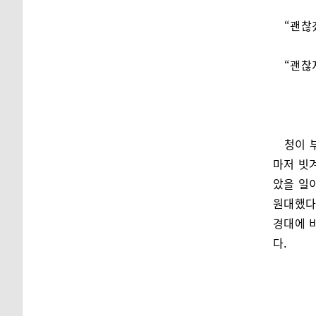
“괜찮
“괜찮
청이 
마저 빗
았을 일
원대했다
경대에 
다.