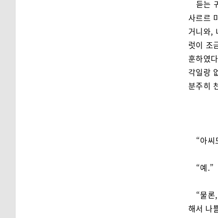
듣는 
사르르 
거니와,
럿이 조
훈하였다
각일랑 
분주히 
“아씨
“예.”
“물론
해서 나쁠