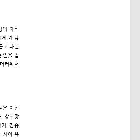
청의 아비
에게 가 닿
들고 다닐
 일을 겁
 더러워서
청은 여전
. 창귀랑
기. 짐승
 사이 유