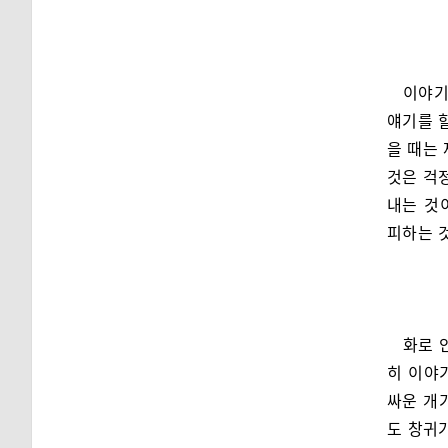
이야기
얘기를 할
을 때는
것은 걱
내는 것
피하는 
화로 
히 이야
싸운 개
도 창귀