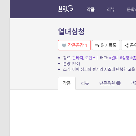
작품
리뷰
문학
열녀심청
작품공감
1
읽기목록
공
장르:
판타지
,
로맨스
| 태그:
#열녀
#심청
#
분량: 59매
소개: 이에 심씨의 절개와 지조에 탄복한 고을
작품
리뷰
단문응원
책
2