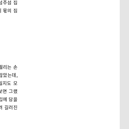
섬주섬 집
 몫의 짐
떨리는 손
않았는데,
일지도 모
보면 그랬
 입에 담을
려 길러진