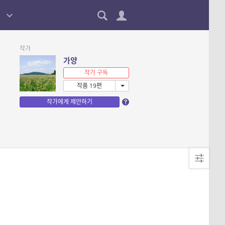
작가
가양
작가 구독
작품 19편
작가에게 제안하기