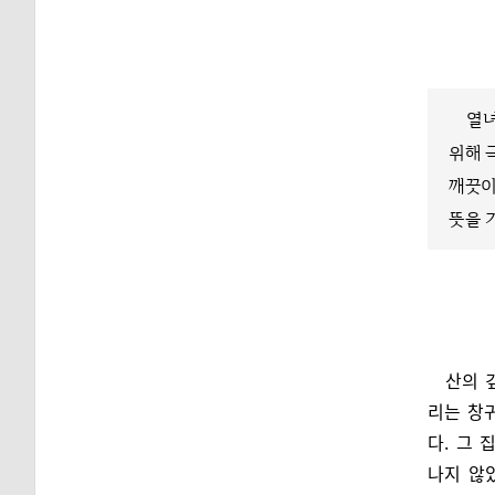
열녀
위해 
깨끗이
뜻을 
산의 
리는 창
다. 그
나지 않