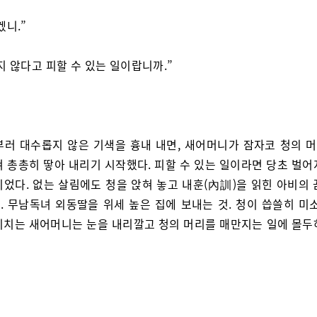
겠니.”
지 않다고 피할 수 있는 일이랍니까.”
부러 대수롭지 않은 기색을 흉내 내면, 새어머니가 잠자코 청의 
겨 총총히 땋아 내리기 시작했다. 피할 수 있는 일이라면 당초 벌어
이었다. 없는 살림에도 청을 앉혀 놓고 내훈(內訓)을 읽힌 아비의 
. 무남독녀 외동딸을 위세 높은 집에 보내는 것. 청이 씁쓸히 미소
비치는 새어머니는 눈을 내리깔고 청의 머리를 매만지는 일에 몰두