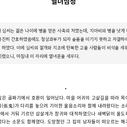
열녀심청
 심씨는 젊은 나이에 병을 얻은 사족의 처였는데, 지아비의 병을 낫게
극진히 간호하였음에도 청상과부가 되자 슬픔을 이기지 못하고 자결하
 하였다. 이에 심씨의 절개와 지조에 탄복한 고을 사람들이 비석을 세
기렸으니, 마침내 이 자리에 열녀문을 세우다.
*
깊은 골짜기에서 호환이 일어났다. 마을 어귀의 고샅길을 따라 목
귀(倀鬼)가 다리를 놓으려 기이한 울음소리와 함께 내려왔다는 소
 집에서 거둬 기르던 삽살개가 창귀와 대적하였으나 새벽닭이 울도
았다는 소문도 함께였다. 도망쳤던 그 집의 남자들이 떠오르는 해