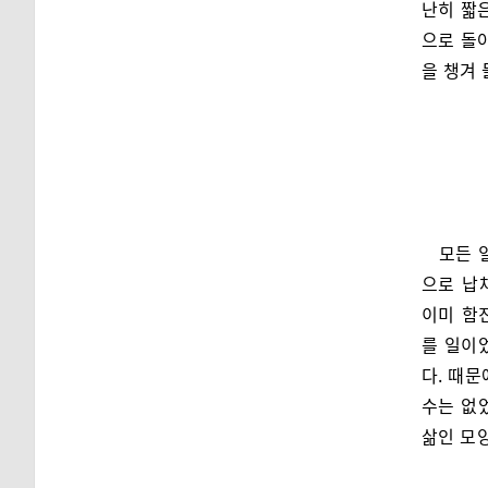
난히 짧
으로 돌
을 챙겨 
모든 
으로 납
이미 함
를 일이
다. 때문
수는 없
삶인 모