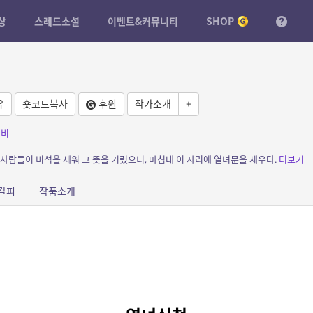
상
스레드소설
이벤트&커뮤니티
SHOP
유
숏코드복사
후원
작가소개
+
좀비
 사람들이 비석을 세워 그 뜻을 기렸으니, 마침내 이 자리에 열녀문을 세우다.
더보기
갈피
작품소개