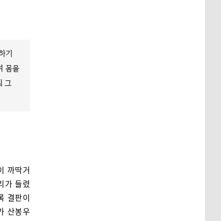
 하기
여 몸을
워 그
이 까딱거
리가 들렸
록 결판이
가 산봉우