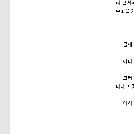
리 근처
수놓을 
“글쎄
“아니
“그러
니냐고 뭐
“어허,