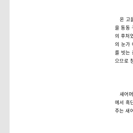
온 고
을 동동
의 후처
의 눈가
를 빗는
으므로 
새어머
에서 흑
주는 새