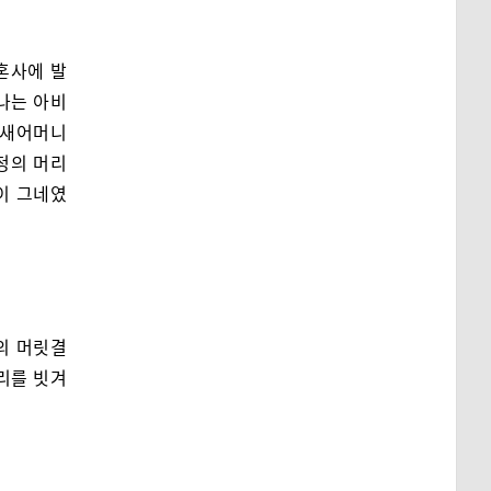
혼사에 발
나는 아비
 새어머니
청의 머리
이 그네였
의 머릿결
리를 빗겨