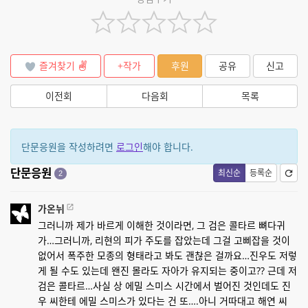
즐겨찾기
+작가
후원
공유
신고
이전회
다음회
목록
단문응원을 작성하려면
로그인
해야 합니다.
단문응원
최신순
등록순
2
가온뉘
그러니까 제가 바르게 이해한 것이라면, 그 검은 콜타르 뼈다귀
가…그러니까, 리현의 피가 주도를 잡았는데 그걸 고삐잡을 것이
없어서 폭주한 모종의 형태라고 봐도 괜찮은 걸까요…진우도 저렇
게 될 수도 있는데 왠진 몰라도 자아가 유지되는 중이고?? 근데 저
검은 콜타르…사실 상 에밀 스미스 시간에서 벌어진 것인데도 진
우 씨한테 에밀 스미스가 있다는 건 또….아니 거따대고 해연 씨