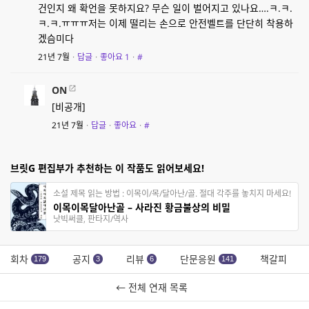
건인지 왜 확언을 못하지요? 무슨 일이 벌어지고 있나요….ㅋ.ㅋ.
ㅋ.ㅋ.ㅠㅠㅠ저는 이제 떨리는 손으로 안전벨트를 단단히 착용하
겠슴미다
21년 7월
·
답글
·
좋아요
1
·
#
ON
[비공개]
21년 7월
·
답글
·
좋아요
·
#
브릿G 편집부가 추천하는 이 작품도 읽어보세요!
소설 제목 읽는 방법 : 이목이/목/달아난/골. 절대 각주를 놓치지 마세요!
이목이목달아난골 – 사라진 황금불상의 비밀
낫빅써클, 판타지/역사
회차
공지
리뷰
단문응원
책갈피
179
3
6
141
← 전체 연재 목록