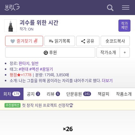
괴수를 위한 시간
작가
제안
작가: ON
즐겨찾기
읽기목록
공유
숏코드복사
후원
작가소개
+
장르:
판타지
,
일반
태그:
#현대
#액션
#꿈일기
평점
×1778
| 분량: 179회, 3,850매
소개: 나는 그들을 위해 꿈이라는 자리를 내어주기로 했다.
더보기
회차
공지
리뷰
단문응원
책갈피
작품소개
179
3
6
141
첫 창작 지원 프로젝트 선정작🏆
추천셀렉션
×26