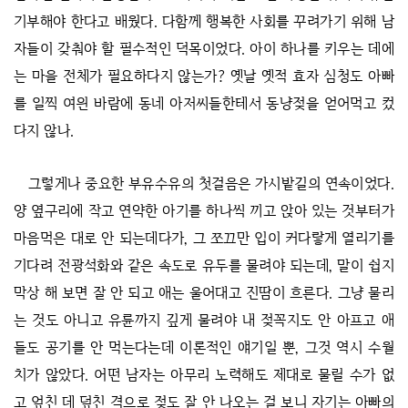
기부해야 한다고 배웠다. 다함께 행복한 사회를 꾸려가기 위해 남
자들이 갖춰야 할 필수적인 덕목이었다. 아이 하나를 키우는 데에
는 마을 전체가 필요하다지 않는가? 옛날 옛적 효자 심청도 아빠
를 일찍 여읜 바람에 동네 아저씨들한테서 동냥젖을 얻어먹고 컸
다지 않나.
그렇게나 중요한 부유수유의 첫걸음은 가시밭길의 연속이었다.
양 옆구리에 작고 연약한 아기를 하나씩 끼고 앉아 있는 것부터가
마음먹은 대로 안 되는데다가, 그 쪼끄만 입이 커다랗게 열리기를
기다려 전광석화와 같은 속도로 유두를 물려야 되는데, 말이 쉽지
막상 해 보면 잘 안 되고 애는 울어대고 진땀이 흐른다. 그냥 물리
는 것도 아니고 유륜까지 깊게 물려야 내 젖꼭지도 안 아프고 애
들도 공기를 안 먹는다는데 이론적인 얘기일 뿐, 그것 역시 수월
치가 않았다. 어떤 남자는 아무리 노력해도 제대로 물릴 수가 없
고 엎친 데 덮친 격으로 젖도 잘 안 나오는 걸 보니 자기는 아빠의