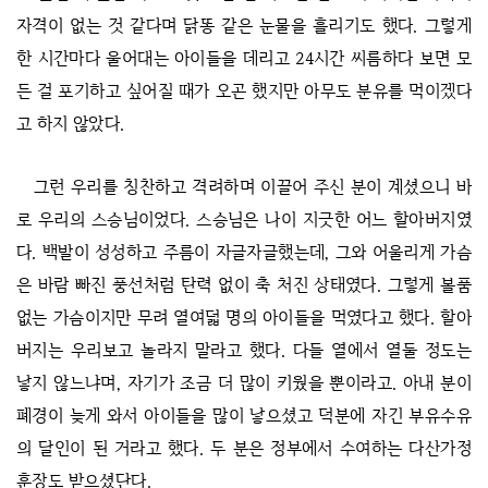
자격이 없는 것 같다며 닭똥 같은 눈물을 흘리기도 했다. 그렇게
한 시간마다 울어대는 아이들을 데리고 24시간 씨름하다 보면 모
든 걸 포기하고 싶어질 때가 오곤 했지만 아무도 분유를 먹이겠다
고 하지 않았다.
그런 우리를 칭찬하고 격려하며 이끌어 주신 분이 계셨으니 바
로 우리의 스승님이었다. 스승님은 나이 지긋한 어느 할아버지였
다. 백발이 성성하고 주름이 자글자글했는데, 그와 어울리게 가슴
은 바람 빠진 풍선처럼 탄력 없이 축 처진 상태였다. 그렇게 볼품
없는 가슴이지만 무려 열여덟 명의 아이들을 먹였다고 했다. 할아
버지는 우리보고 놀라지 말라고 했다. 다들 열에서 열둘 정도는
낳지 않느냐며, 자기가 조금 더 많이 키웠을 뿐이라고. 아내 분이
폐경이 늦게 와서 아이들을 많이 낳으셨고 덕분에 자긴 부유수유
의 달인이 된 거라고 했다. 두 분은 정부에서 수여하는 다산가정
훈장도 받으셨단다.