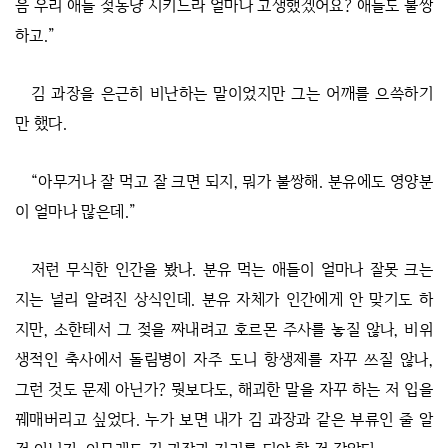
음 우리 애들 젖동냥 시키느라 얼마나 고생했겠어요? 애들도 불쌍
하고.”
김 과장을 은근히 비난하는 말이었지만 그는 어깨를 으쓱하기
만 했다.
“아무거나 잘 먹고 잘 크면 되지, 뭐가 불쌍해. 분유에도 영양분
이 얼마나 많은데.”
저런 무식한 인간을 봤나. 분유 먹는 애들이 얼마나 잘못 크는
지는 널리 알려진 상식인데. 분유 자체가 인간에게 안 맞기도 하
지만, 소한테서 그 젖을 짜내려고 호르몬 주사를 놓질 않나, 비위
생적인 축사에서 돌림병이 자주 도니 항생제를 자꾸 쓰질 않나,
그런 것도 문제 아닌가? 뭣보다도, 해괴한 말을 자꾸 하는 저 입을
꿰매버리고 싶었다. 누가 보면 내가 김 과장과 같은 부류인 줄 알