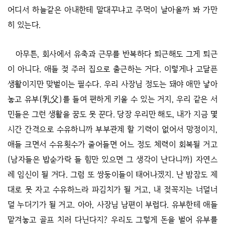
어디서 하늘같은 아내한테 말대꾸냐고 주먹이 날아올까 봐 가만
히 있는다.
아무튼, 회사에서 유축과 근무를 반복하다 퇴근해도 그게 퇴근
이 아니다. 애들 젖 주러 집으로 출근하는 거다. 이렇게나 고달픈
생활이지만 맞벌이는 필수다. 우리 사장님 정도는 돼야 애만 낳아
놓고 유부(乳父)를 들여 편하게 키울 수 있는 거지, 우리 같은 서
민들은 그런 생활을 꿈도 못 꾼다. 당장 우리만 해도, 내가 지금 몇
시간 간격으로 수유하니까 부부관계 할 기력이 없어서 망정이지,
애들 크면서 수유횟수가 줄어들면 어느 정도 체력이 회복될 거고
(남자들은 밥숟가락 들 힘만 있으면 그 생각이 난다니까) 자연스
레 임신이 될 거다. 그럼 또 쌍둥이들이 태어나겠지. 난 밤잠도 제
대로 못 자고 수유하느라 파김치가 될 거고, 내 젖꼭지는 너덜너
덜 누더기가 될 거고. 아아, 사장님 남편이 부럽다. 유부한테 애들
맡겨놓고 골프 치러 다닌다지? 우리도 그렇게 돈을 벌어 유부를