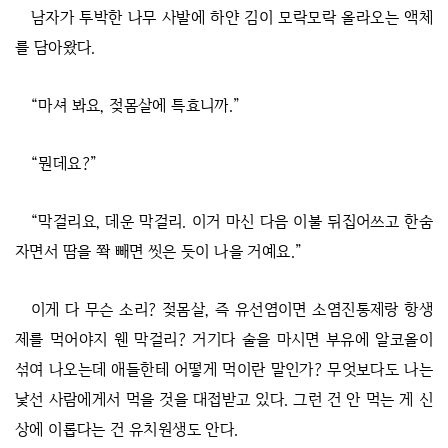
남자가 투박한 나무 사발에 하얀 김이 모락모락 올라오는 액체
를 담아왔다.
“마셔 봐요, 젖몸살에 특효니까.”
“뭔데요?”
“막걸리요, 데운 막걸리. 이거 마신 다음 이불 뒤집어쓰고 한숨
자면서 땀을 쫙 빼면 씻은 듯이 나을 거예요.”
이게 다 무슨 소리? 젖몸살, 즉 유선염이면 소염진통제랑 항생
제를 먹어야지 웬 막걸리? 거기다 술을 마시면 부유에 알코올이
섞여 나오는데 애들한테 어떻게 먹이란 말인가? 무엇보다도 나는
낯선 사람에게서 먹을 것을 대접받고 있다. 그런 건 안 먹는 게 신
상에 이롭다는 건 유치원생도 안다.