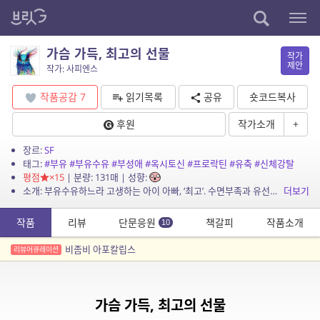
가슴 가득, 최고의 선물
작가
제안
작가: 사피엔스
작품공감
7
읽기목록
공유
숏코드복사
후원
작가소개
+
장르:
SF
태그:
#부유
#부유수유
#부성애
#옥시토신
#프로락틴
#유축
#신체강탈
평점
×15
| 분량: 131매 | 성향:
소개: 부유수유하느라 고생하는 아이 아빠, ‘최고’. 수면부족과 유선염에 시달리지만, 부유는 아빠가 아이에게 줄 수 있는 최고의 선물이다! 그러던 어느 날, 그는 가...
더보기
작품
리뷰
단문응원
책갈피
작품소개
10
비좀비 아포칼립스
리뷰어큐레이션
가슴 가득, 최고의 선물