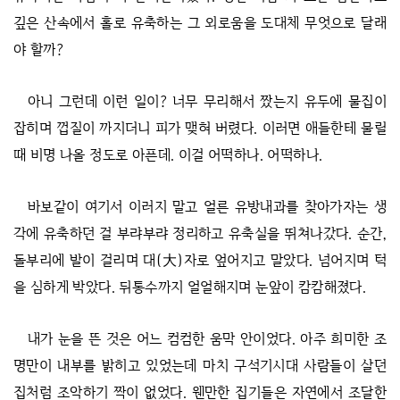
깊은 산속에서 홀로 유축하는 그 외로움을 도대체 무엇으로 달래
야 할까?
아니 그런데 이런 일이? 너무 무리해서 짰는지 유두에 물집이
잡히며 껍질이 까지더니 피가 맺혀 버렸다. 이러면 애들한테 물릴
때 비명 나올 정도로 아픈데. 이걸 어떡하나. 어떡하나.
바보같이 여기서 이러지 말고 얼른 유방내과를 찾아가자는 생
각에 유축하던 걸 부랴부랴 정리하고 유축실을 뛰쳐나갔다. 순간,
돌부리에 발이 걸리며 대(大)자로 엎어지고 말았다. 넘어지며 턱
을 심하게 박았다. 뒤통수까지 얼얼해지며 눈앞이 캄캄해졌다.
내가 눈을 뜬 것은 어느 컴컴한 움막 안이었다. 아주 희미한 조
명만이 내부를 밝히고 있었는데 마치 구석기시대 사람들이 살던
집처럼 조악하기 짝이 없었다. 웬만한 집기들은 자연에서 조달한