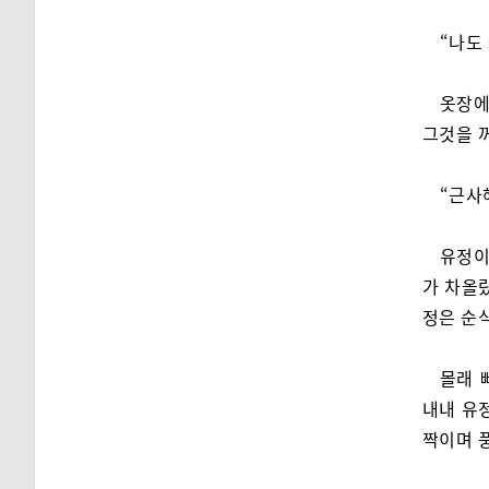
“나도 
옷장에
그것을 
“근사
유정이
가 차올
정은 순식
몰래 
내내 유정
짝이며 