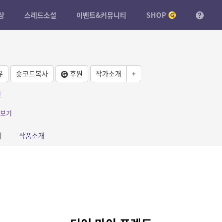
상
스레드소설
이벤트&커뮤니티
SHOP
유
숏코드복사
후원
작가소개
+
견
보기
피
작품소개