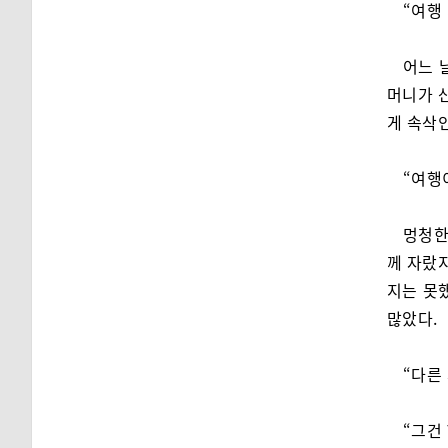
“여행
어느 
머니가 
게 속삭
“여행
멍청한
께 자랐지
지는 못
많았다.
“다른
“그건 