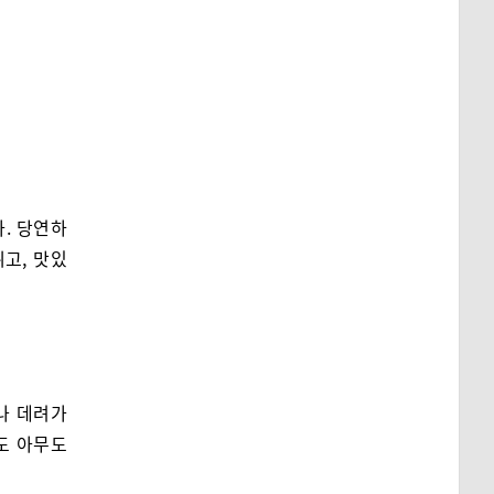
. 당연하
뛰고, 맛있
나 데려가
도 아무도