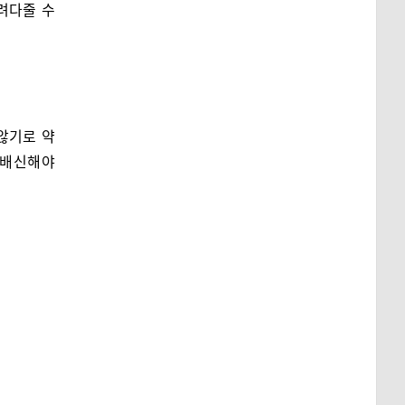
려다줄 수
않기로 약
번 배신해야