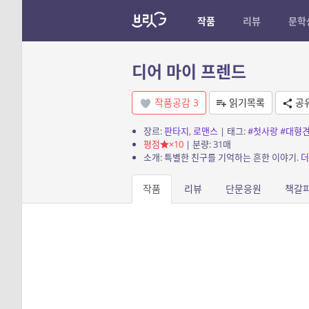
작품
리뷰
문학
디어 마이 프렌드
작품공감
3
읽기목록
공
장르:
판타지
,
로맨스
| 태그:
#첫사랑
#대형
평점
×10
| 분량: 31매
소개: 특별한 친구를 기억하는 흔한 이야기.
더
작품
리뷰
단문응원
책갈