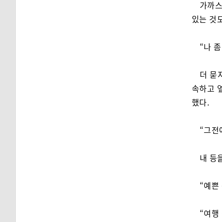
가까스
있는 것도
“나 좀
더 묻
속하고 옆
했다.
“그전에
내 등
“예쁜 
“여행