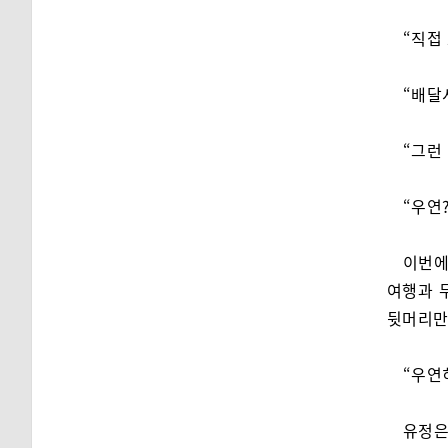
“직접
“배달
“그런 
“우연?
이번에
여행과 
뒷머리만
“우연
유정은