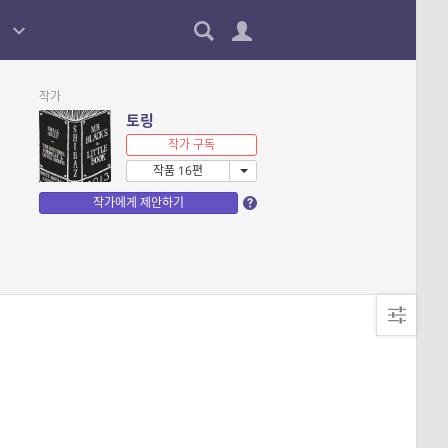
작가
토링
작가 구독
작품 16편
작가에게 제안하기