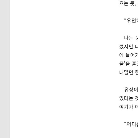
으는 듯,
“우연
나는 
꼈지만 
에 들어
물’을 
내밀면 
유정이
있다는 것
여기가 아
“어디