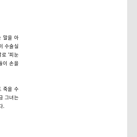
 말을 아
이 수술실
로 ‘피눈
들이 손을
 죽을 수
지금 그녀는
다.