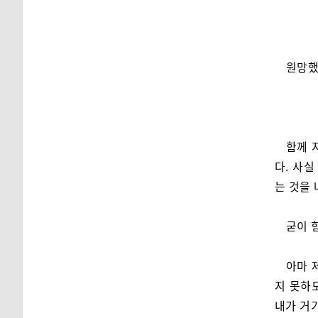
원망했
함께 
다. 사실
는 것을 
굳이 
아마 
지 못하
내가 거기