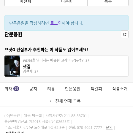
이전회
다음회
목록
단문응원을 작성하려면
로그인
해야 합니다.
단문응원
브릿G 편집부가 추천하는 이 작품도 읽어보세요!
종(種)을 넘어서는 따뜻한 교감이 감동적인 SF
샛길
김현재, SF
회차
공지
리뷰
단문응원
책갈피
작품소개
55
← 전체 연재 목록
(주)민음인
대표: 박근섭
사업자번호:
211-88-33701
통신판매업신고: 제2013-서울강남-02625호
주소: 서울시 강남구 도산대로 1길 62 5층
전화: 070-4021-7777
문의