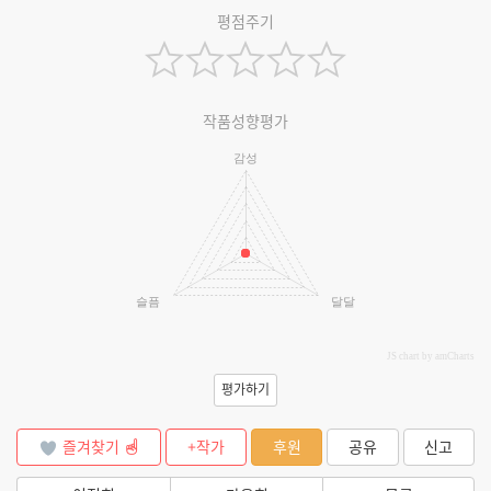
평점주기
작품성향평가
감성
슬픔
달달
JS chart by amCharts
평가하기
즐겨찾기
+작가
후원
공유
신고