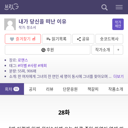
내가 당신을 떠난 이유
작가
제안
작가: 정소서
즐겨찾기
읽기목록
공유
숏코드복사
후원
작가소개
+
장르:
로맨스
태그:
#이별
#사랑
#재회
분량: 55회, 906매
소개: 한 여자에게 그녀의 전 연인 세 명이 동시에 그녀를 찾아오며 벌어지는 이야기. 헤어지자는 말을 건네고 홀연히 떠나버린 그 사람을 만난다면 당신은 어떤 말을 건네겠습니까? 그 사람...
더보기
회차
공지
리뷰
단문응원
책갈피
작품소개
55
28화