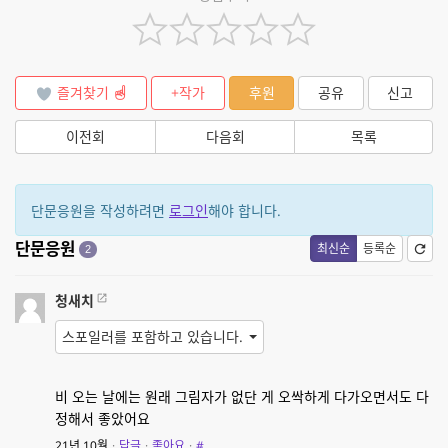
즐겨찾기
+작가
후원
공유
신고
이전회
다음회
목록
단문응원을 작성하려면
로그인
해야 합니다.
단문응원
최신순
등록순
2
청새치
스포일러를 포함하고 있습니다.
비 오는 날에는 원래 그림자가 없단 게 오싹하게 다가오면서도 다
정해서 좋았어요
21년 10월
·
답글
·
좋아요
·
#