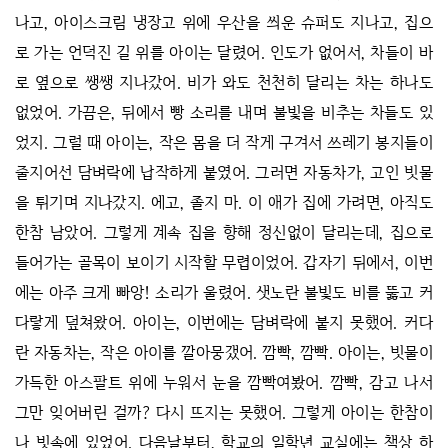
나고, 아이스크림 냉장고 위에 우산을 씌운 슈퍼도 지나고, 집으
로 가는 언덕진 길 위를 아이는 달렸어. 인도가 없어서, 차들이 바
로 옆으로 쌩쌩 지나갔어. 비가 와도 천천히 달리는 차는 하나도
없었어. 가끔은, 뒤에서 빵 소리를 내며 불빛을 비추는 차들도 있
었지. 그럴 때 아이는, 작은 몸을 더 작게 구겨서 쓰레기 봉지들이
줄지어선 담벼락에 납작하게 붙였어. 그러면 자동차가, 고인 빗물
을 튀기며 지나갔지. 에고, 졸지 마. 이 애가 집에 가려면, 아직도
한참 남았어. 그렇게 계속 집을 향해 정신없이 달리는데, 집으로
들어가는 골목이 보이기 시작할 무렵이었어. 갑자기 뒤에서, 이번
에는 아주 크게 빠앙! 소리가 울렸어. 샛노란 불빛도 비를 뚫고 커
다랗게 덮쳐왔어. 아이는, 이번에는 담벼락에 붙지 못했어. 커다
란 자동차는, 작은 아이를 깔아뭉갰어. 깜빡, 깜빡. 아이는, 빗물이
가득한 아스팔트 위에 누워서 눈을 깜빡여봤어. 깜빡, 감고 나서
그만 잊어버린 걸까? 다시 뜨지는 못했어. 그렇게 아이는 한참이
나 빗속에 있었어. 다음날부터, 학교의 일학년 교실에는 책상 하