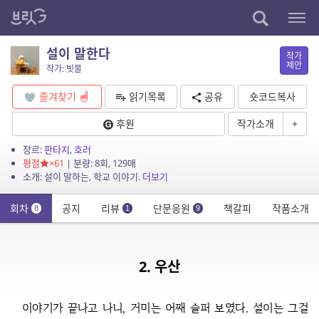
설이 말한다
작가
제안
작가: 빗물
즐겨찾기
읽기목록
공유
숏코드복사
후원
작가소개
+
장르:
판타지
,
호러
평점
×61
| 분량: 8회, 129매
소개: 설이 말하는, 학교 이야기.
더보기
회차
공지
리뷰
단문응원
책갈피
작품소개
8
1
9
2. 우산
이야기가 끝나고 나니, 거미는 어째 슬퍼 보였다. 설이는 그걸