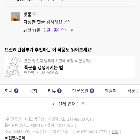
빗물
다정한 댓글 감사해요..^^
21년 11월
·
답글
·
좋아요
1
·
#
브릿G 편집부가 추천하는 이 작품도 읽어보세요!
로판 속 활자 남주와 사랑에 빠질 수 있을까?
폭군을 갱생시키는 법
해차반, 판타지/로맨스
회차
공지
리뷰
단문응원
책갈피
작품소
8
1
9
← 전체 연재 목록
(주)민음인
대표: 박근섭
사업자번호:
211-88-33701
통신판매업신고: 제2013-서울강남-02625호
주소: 서울시 강남구 도산대로 1길 62 5층
전화: 070-4021-7777
문의
IP현황&문의