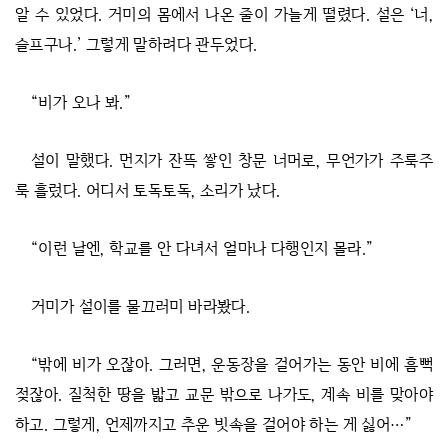
알 수 있었다. 거미의 몸에서 나온 줄이 가늘게 떨렸다. 설은 ‘너,
슬프구나.’ 그렇게 말하려다 관두었다.
“비가 오나 봐.”
설이 말했다. 먼지가 잔뜩 쌓인 창문 너머로, 무언가가 주룩주
룩 흘렀다. 어디서 토독토독, 소리가 났다.
“이런 날엔, 학교를 안 다녀서 얼마나 다행인지 몰라.”
거미가 설이를 물끄러미 바라봤다.
“밖에 비가 오잖아. 그러면, 운동장을 걸어가는 동안 비에 흠뻑
젖잖아. 질척한 땅을 밟고 교문 밖으로 나가도, 계속 비를 맞아야
하고. 그렇게, 언제까지고 추운 빗속을 걸어야 하는 게 싫어…”