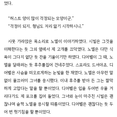
었다.
“허스트 양이 많이 걱정되는 모양이군.”
“걱정이 되지. 형님도 저리 앓기 시작하시니.”
사뭇 가라앉은 목소리로 노엘이 이야기하였다. 시빌은 그것을
이해한다는 듯 그의 옆에서 제 고개를 끄덕였다. 노엘은 다만 식
욕이 그다지 없단 듯 잔을 기울이기만 하였다. 디어벨이 그 때, 노
엘을 달래려는 듯 후추를집어 건네주었다. 스프라도 드셔야죠. 디
어벨은 사슴을 떠오르게하는 눈빛을 한 채였다. 노엘은 아무런 말
없이 물끄러미 그녀를 응시했다. 이내 후추를 받아 든 그는 짤막
하게 고맙다는 말을 할 뿐이었다. 디어벨은 입을 두어번 우물 거
리다가도 제 포크를 집어 들었다. 그녀와 눈이 마주친 시빌은 괜
찮냐며 슬쩍 노엘을 응시할 따름이었다. 디어벨은 괜찮다는 듯 두
어 번 헛기침을 할 뿐이었다.