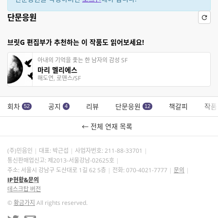
단문응원
브릿G 편집부가 추천하는 이 작품도 읽어보세요!
아내의 기억을 좇는 한 남자의 감성 SF
마리 멜리에스
해도연, 로맨스/SF
회차
공지
리뷰
단문응원
책갈피
작품
52
4
12
← 전체 연재 목록
(주)민음인
대표: 박근섭
사업자번호:
211-88-33701
통신판매업신고: 제2013-서울강남-02625호
주소: 서울시 강남구 도산대로 1길 62 5층
전화: 070-4021-7777
문의
IP현황&문의
데스크탑 버전
©
황금가지
All rights reserved.