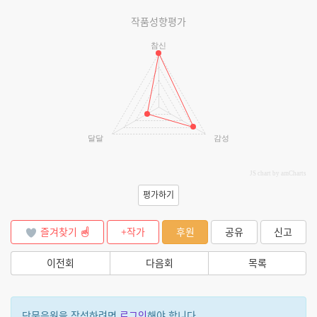
작품성향평가
참신
달달
감성
JS chart by amCharts
평가하기
즐겨찾기
+작가
후원
공유
신고
이전회
다음회
목록
단문응원을 작성하려면
로그인
해야 합니다.