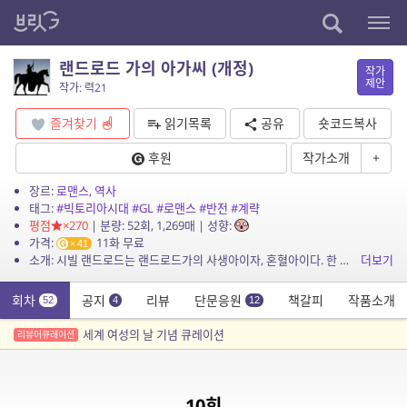
랜드로드 가의 아가씨 (개정)
작가
제안
작가: 력21
즐겨찾기
읽기목록
공유
숏코드복사
후원
작가소개
+
장르:
로맨스
,
역사
태그:
#빅토리아시대
#GL
#로맨스
#반전
#계략
평점
×270
| 분량: 52회, 1,269매 | 성향:
가격:
11화 무료
41
소개: 시빌 랜드로드는 랜드로드가의 사생아이자, 혼혈아이다. 한 국민으로서도 한 성별로서도 자리잡을 수 없는 그녀는 스스로의 자리를 찾기 위해 제 기회를 잡는데… 빅토리아시대 ...
더보기
회차
공지
리뷰
단문응원
책갈피
작품소개
52
4
12
세계 여성의 날 기념 큐레이션
리뷰어큐레이션
10회