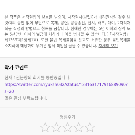
본 작품은 저작권법의 보호를 받으며, 저작권자(브릿G가 대리권자일 경우 브
릿G)의 승인 없이 무단으로 복제, 공연, 공중송신, 전시, 배포, 대여, 2차적저
작물 작성의 방법으로 침해를 금합니다. 침해한 경우에는 5년 이하의 징역 또
는 5천만원 이하의 벌금에 처하거나 이를 병과할 수 있습니다.(「저작권법」
제136조제1항제1호). 또한 불법 복제물임을 알고도 소유한 경우 불법복제물
소지죄에 해당하여 무거운 법적 책임을 물을 수 있습니다.
자세히 보기
작가 코멘트
현재 1권분량의 회지를 통판중입니다.
https://twitter.com/ryuksh032/status/1331631717916889090?
s=20
많은 관심 부탁드립니다.
평점주기