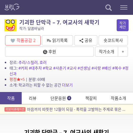
기괴한 단막극 – 7. 여교사의 새학기
작가
제안
작가: 달콤바닐라
작품공감
2
읽기목록
공유
숏코드복사
후원
작가소개
+
장르:
추리/스릴러
,
호러
태그:
#커피
#대추차
#학교
#사춘기
#교사
#선생님
#사랑
#배신
#복수
#정
신과
평점
×5
| 분량: 69매
소개: 학교라는 피할 수 없는 공간
더보기
작품
리뷰
단문응원
책갈피
작품소개
4
마음까지 따뜻한 12월이 되길 - 폭력을 고발하는 주제로 묶은 소설 세 편.
리뷰어큐레이션
기괴한 단막극 – 7. 여교사의 새학기