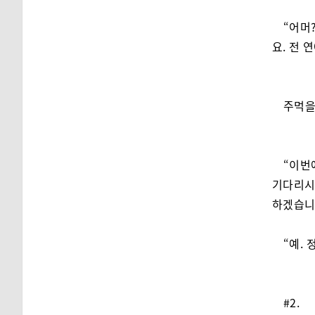
“어머
요. 전 
주먹을
“이번
기다리시
하겠습니
“예.
#2.