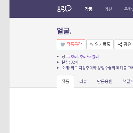
작품
리뷰
문학
얼굴.
작품공감
읽기목록
공유
장르:
호러
,
추리/스릴러
분량: 32매
소개: 외모 지상주의와 성형수술의 페해를 그
작품
리뷰
단문응원
책갈