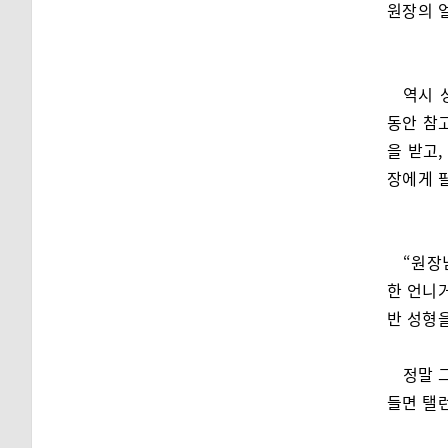
원장의 
역시 
동안 참
을 받고,
장에게 
“원장
한 언니거
반 성형을
정말 
들면 탤런