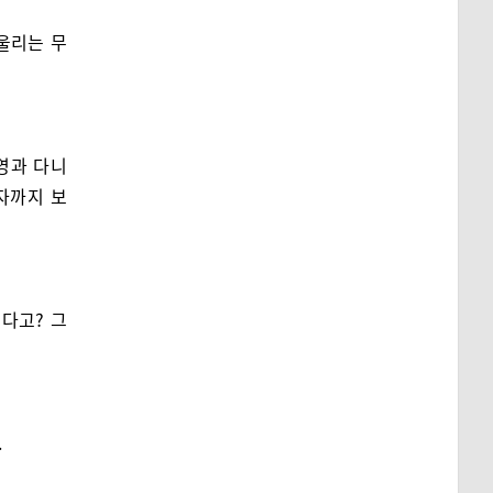
울리는 무
연영과 다니
자까지 보
냈다고? 그
.