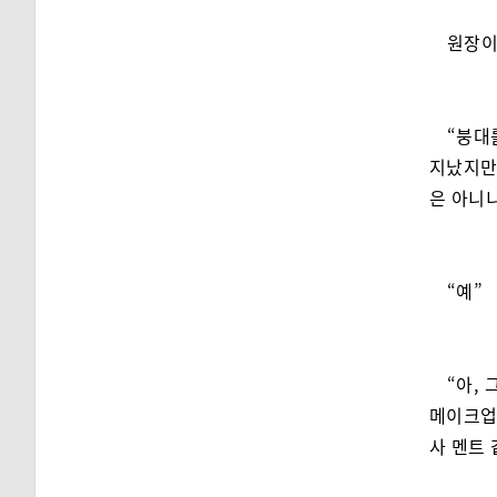
원장이
“붕대
지났지만,
은 아니
“예”
“아,
메이크업
사 멘트 