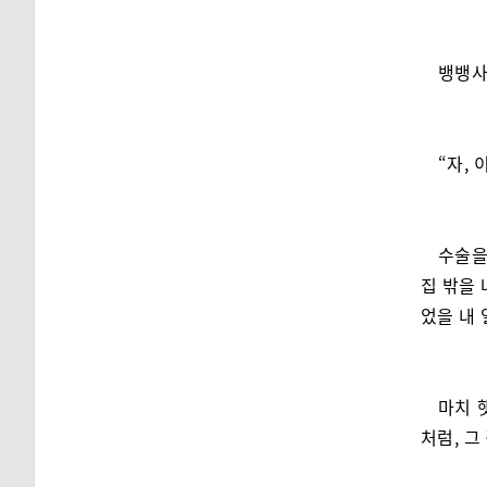
뱅뱅사
“자,
수술을
집 밖을 
었을 내 
마치 
처럼, 그