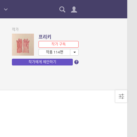
작가
프리키
작가 구독
작품 114편
작가에게 제안하기