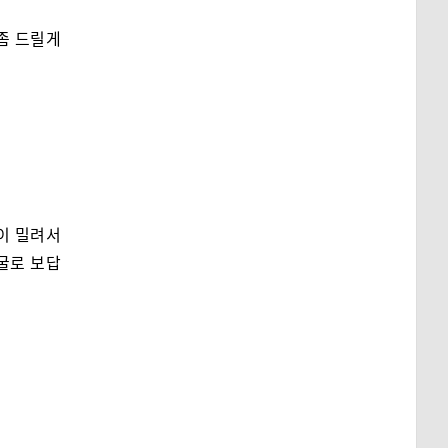
 좀 드릴게
이 밀려서
굴로 보답