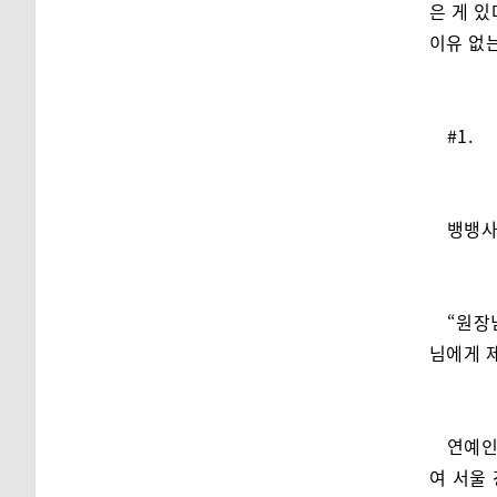
은 게 
이유 없는
#1.
뱅뱅사
“원장
님에게 제
연예인
여 서울