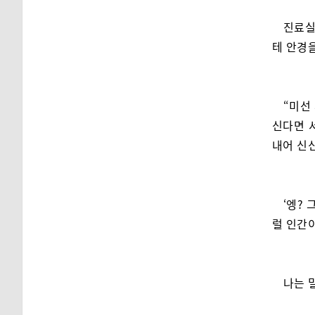
진료실
테 안경
“미선
신다면 
내어 신
‘엥?
럴 인간이
나는 