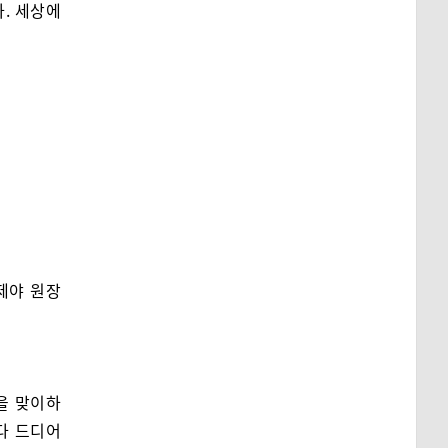
. 세상에
이제야 원장
을 맞이하
다 드디어