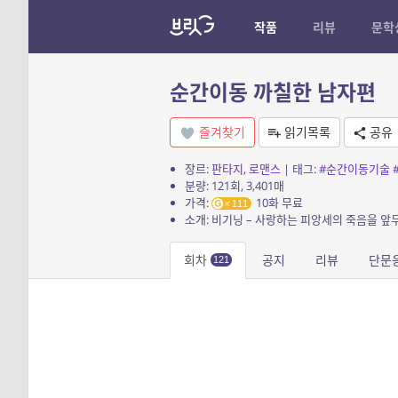
작품
리뷰
문학
순간이동 까칠한 남자편
즐겨찾기
읽기목록
공유
장르:
판타지
,
로맨스
| 태그:
#순간이동기술
분량: 121회, 3,401매
가격:
10화 무료
111
회차
공지
리뷰
단문
121