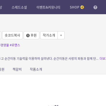
상
스레드소설
이벤트&커뮤니티
SHOP
숏코드복사
후원
작가소개
+
#경영물
#로맨스
소개: 비기닝 – 사랑하는 피앙세의 죽음을 앞두고 순간이동 기술력을 이용하여 살려낸다. 순간이동은 사랑의 파동과 함께 탄생했다. 까칠한 남자편 – 순간이동 동체 운영...
더보
응원
책갈피
작품소개