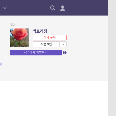
작가
빅토리정
작가 구독
작품 9편
작가에게 제안하기
기