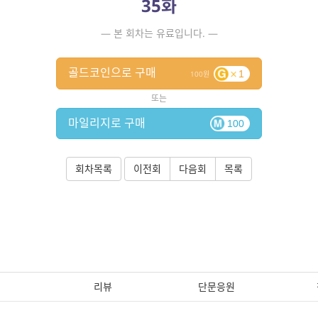
35화
— 본 회차는 유료입니다. —
골드코인으로 구매
1
100
또는
마일리지로 구매
100
회차목록
이전회
다음회
목록
리뷰
단문응원