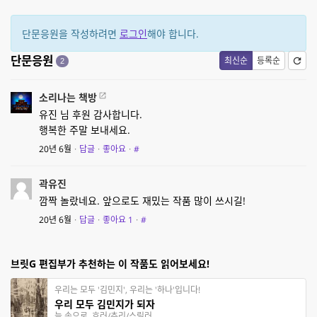
단문응원을 작성하려면
로그인
해야 합니다.
단문응원
최신순
등록순
2
소리나는 책방
유진 님 후원 감사합니다.
행복한 주말 보내세요.
20년 6월
·
답글
·
좋아요
·
#
곽유진
깜짝 놀랐네요. 앞으로도 재밌는 작품 많이 쓰시길!
20년 6월
·
답글
·
좋아요
1
·
#
브릿G 편집부가 추천하는 이 작품도 읽어보세요!
우리는 모두 '김민지', 우리는 '하나'입니다!
우리 모두 김민지가 되자
늪 속으로, 호러/추리/스릴러