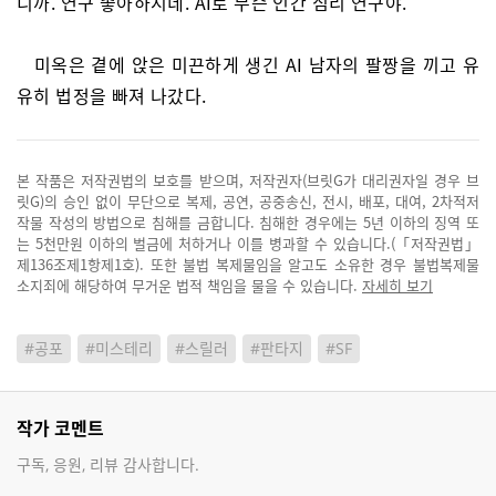
니까. 연구 좋아하시네. AI로 무슨 인간 심리 연구야.”
미옥은 곁에 앉은 미끈하게 생긴 AI 남자의 팔짱을 끼고 유
유히 법정을 빠져 나갔다.
본 작품은 저작권법의 보호를 받으며, 저작권자(브릿G가 대리권자일 경우 브
릿G)의 승인 없이 무단으로 복제, 공연, 공중송신, 전시, 배포, 대여, 2차적저
작물 작성의 방법으로 침해를 금합니다. 침해한 경우에는 5년 이하의 징역 또
는 5천만원 이하의 벌금에 처하거나 이를 병과할 수 있습니다.(「저작권법」
제136조제1항제1호). 또한 불법 복제물임을 알고도 소유한 경우 불법복제물
소지죄에 해당하여 무거운 법적 책임을 물을 수 있습니다.
자세히 보기
#공포
#미스테리
#스릴러
#판타지
#SF
작가 코멘트
구독, 응원, 리뷰 감사합니다.