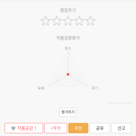
평점주기
작품성향평가
참신
슬픔
광기
JS chart by amCharts
평가하기
작품공감
1
+작가
후원
공유
신고