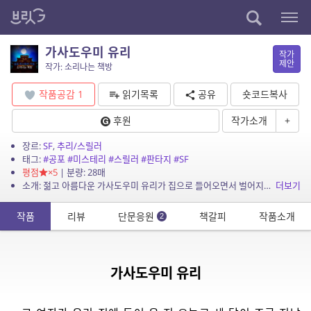
가사도우미 유리
작가
제안
작가: 소리나는 책방
작품공감
1
읽기목록
공유
숏코드복사
후원
작가소개
+
장르:
SF
,
추리/스릴러
태그:
#공포
#미스테리
#스릴러
#판타지
#SF
평점
×5
| 분량: 28매
소개: 젊고 아름다운 가사도우미 유리가 집으로 들어오면서 벌어지는 이야기입니다.
더보기
작품
리뷰
단문응원
책갈피
작품소개
2
가사도우미 유리