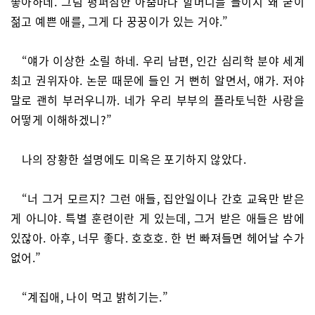
좋아하네. 그럼 펑퍼짐한 아줌마나 할머니를 들이지 왜 굳이
젊고 예쁜 애를, 그게 다 꿍꿍이가 있는 거야.”
“얘가 이상한 소릴 하네. 우리 남편, 인간 심리학 분야 세계
최고 권위자야. 논문 때문에 들인 거 뻔히 알면서, 얘가. 저야
말로 괜히 부러우니까. 네가 우리 부부의 플라토닉한 사랑을
어떻게 이해하겠니?”
나의 장황한 설명에도 미옥은 포기하지 않았다.
“너 그거 모르지? 그런 애들, 집안일이나 간호 교육만 받은
게 아니야. 특별 훈련이란 게 있는데, 그거 받은 애들은 밤에
있잖아. 아후, 너무 좋다. 호호호. 한 번 빠져들면 헤어날 수가
없어.”
“계집애, 나이 먹고 밝히기는.”