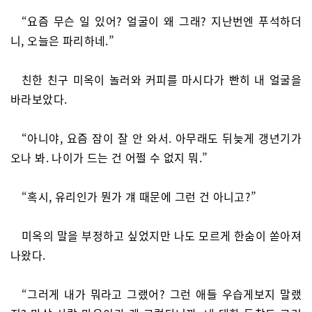
“요즘 무슨 일 있어? 얼굴이 왜 그래? 지난번엔 푸석하더
니, 오늘은 파리하네.”
친한 친구 미옥이 놀러와 커피를 마시다가 빤히 내 얼굴을
바라보았다.
“아니야, 요즘 잠이 잘 안 와서. 아무래도 뒤늦게 갱년기가
오나 봐. 나이가 드는 건 어쩔 수 없지 뭐.”
“혹시, 유리인가 뭔가 걔 때문에 그런 건 아니고?”
미옥의 말을 부정하고 싶었지만 나도 모르게 한숨이 쏟아져
나왔다.
“그러게 내가 뭐라고 그랬어? 그런 애들 우습게보지 말랬