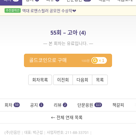
역대 로맨스릴러 공모전 수상작💔
추천셀렉션
55회 – 고아 (4)
— 본 회차는 유료입니다. —
골드코인으로 구매
1
100
회차목록
이전회
다음회
목록
회차
공지
리뷰
단문응원
책갈피
59
1
2
113
← 전체 연재 목록
(주)민음인
대표: 박근섭
사업자번호:
211-88-33701