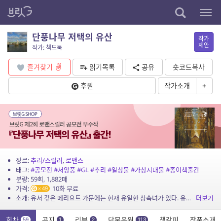
단풍나무 저택의 유산
작가
제안
작가: 책도둑
즐겨찾기
읽기목록
공유
숏코드복사
후원
작가소개
+
장르:
추리/스릴러
,
로맨스
태그:
#공모전
#서양풍
#GL
#추리
#일상물
#가상시대물
#종이책출간
분량: 59회, 1,882매
가격:
10화 무료
49
소개: 유서 깊은 메리요트 가문에는 현재 유일한 상속녀가 있다. 유산을 상속받기 위해 반드시 결혼해야 하는 엘리자벳은 밝고 솔직한 성격의 하녀 레티를 만난다. 아름답고 쓸쓸한 대저택에서...
더보기
회차
공지
리뷰
단문응원
책갈피
작품소개
59
1
2
113