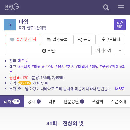
마왕
작가
제안
작가: 인류보완계획
즐겨찾기
읽기목록
공유
숏코드복사
후원
작가소개
+
장르:
판타지
태그:
#판타지
#마왕
#몬스터
#용사
#기사
#마법사
#마법
#구원
#악마
#괴
물
평점
×130
| 분량: 136회, 2,489매
가격:
21화 무료
115
소개: 어느날 마왕이 나타나고 그와 동시에 괴물이 나타나 인간을 공격하기 시작한다. 괴물은 늘어나고 인간은 점차 위협받기 시작한다 어느날 마왕을 물리치 7용사가 나타나 마왕의 부하들을 하...
더보기
회차
공지
리뷰
단문응원
책갈피
작품소개
136
1
1
41회 – 천상의 빛