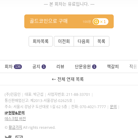
— 본 회차는 유료입니다. —
골드코인으로 구매
1
100
회차목록
이전회
다음회
목록
회차
공지
리뷰
단문응원
책갈피
작품
136
1
1
← 전체 연재 목록
(주)민음인
대표: 박근섭
사업자번호:
211-88-33701
통신판매업신고: 제2013-서울강남-02625호
주소: 서울시 강남구 도산대로 1길 62 5층
전화: 070-4021-7777
문의
IP현황&문의
데스크탑 버전
©
황금가지
All rights reserved.