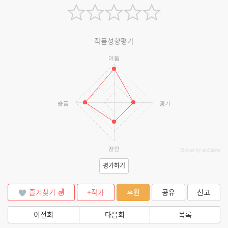
작품성향평가
어둠
슬픔
광기
잔인
JS chart by amCharts
평가하기
즐겨찾기
+작가
후원
공유
신고
이전회
다음회
목록