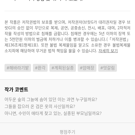
본 작품은 저작권법의 보호를 받으며, 저작권자(브릿G가 대리권자일 경우 브
릿G)의 승인 없이 무단으로 복제, 공연, 공중송신, 전시, 배포, 대여, 2차적저
작물 작성의 방법으로 침해를 금합니다. 침해한 경우에는 5년 이하의 징역 또
는 5천만원 이하의 벌금에 처하거나 이를 병과할 수 있습니다.(「저작권법」
제136조제1항제1호). 또한 불법 복제물임을 알고도 소유한 경우 불법복제물
소지죄에 해당하여 무거운 법적 책임을 물을 수 있습니다.
자세히 보기
#해바라기밭
#환각
#계획된실종
#암매장
#엇갈림
작가 코멘트
어두운 숲의 그늘에 숨어 있던 이는 과연 누구일까요?
그들을 잡으러 온 검은 옷의 사신일까요?
아니면, 수민이 애타게 찾고 있는, 실종된 부모님일까요?
평점주기