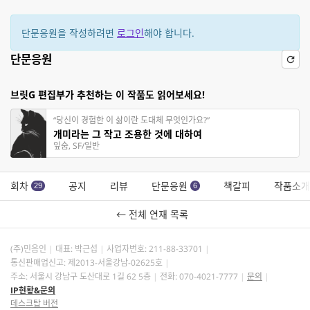
단문응원을 작성하려면
로그인
해야 합니다.
단문응원
브릿G 편집부가 추천하는 이 작품도 읽어보세요!
“당신이 경험한 이 삶이란 도대체 무엇인가요?”
개미라는 그 작고 조용한 것에 대하여
잎숨, SF/일반
회차
공지
리뷰
단문응원
책갈피
작품소개
29
6
← 전체 연재 목록
(주)민음인
대표: 박근섭
사업자번호:
211-88-33701
통신판매업신고: 제2013-서울강남-02625호
주소: 서울시 강남구 도산대로 1길 62 5층
전화: 070-4021-7777
문의
IP현황&문의
데스크탑 버전