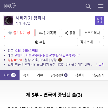
해바라기 컴퍼니
작가
제안
작가: 이창준
즐겨찾기
읽기목록
공유
숏코드복사
후원
작가소개
+
장르:
호러
,
추리/스릴러
태그:
#해바라기밭
#계획된실종
#암매장
#엇갈림
#환각
평점
×20
| 분량: 29회, 984매 | 성향:
소개: 최근 연인과 시간을 보내지 못한 세월은 연인을 달래기 위해 지인들과 함께 별장으로 여행을 떠나게 된다. 별장에 가던 도중, 길을 잘못 들어끝도 없이 늘어선 노오란 해바라기 밭으로 ...
더보기
회차
공지
리뷰
단문응원
책갈피
작품소개
29
6
제 5부 – 연극이 중단된 숲(3)