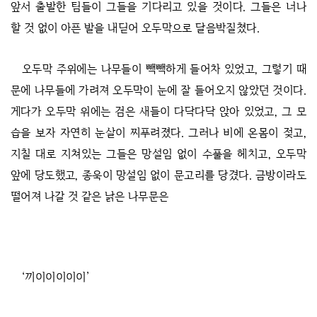
앞서 출발한 팀들이 그들을 기다리고 있을 것이다. 그들은 너나
할 것 없이 아픈 발을 내딛어 오두막으로 달음박질쳤다.
오두막 주위에는 나무들이 빽빽하게 들어차 있었고, 그렇기 때
문에 나무들에 가려져 오두막이 눈에 잘 들어오지 않았던 것이다.
게다가 오두막 위에는 검은 새들이 다닥다닥 앉아 있었고, 그 모
습을 보자 자연히 눈살이 찌푸려졌다. 그러나 비에 온몸이 젖고,
지칠 대로 지쳐있는 그들은 망설임 없이 수풀을 헤치고, 오두막
앞에 당도했고, 종욱이 망설임 없이 문고리를 당겼다. 금방이라도
떨어져 나갈 것 같은 낡은 나무문은
‘끼이이이이이’