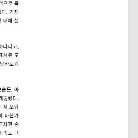
적으로 콕
다. 기체
핏 내에 설
아다니고,
표시된 모
 날카로워
습들. 아
꿰뚫렸다.
는지 포탑
와 마찬가
교차한 순
그 속도 그