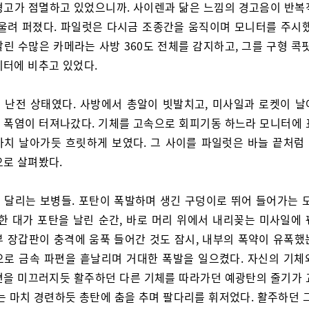
경고가 점멸하고 있었으니까. 사이렌과 닮은 느낌의 경고음이 반복
 울려 퍼졌다. 파일럿은 다시금 조종간을 움직이며 모니터를 주시했
린 수많은 카메라는 사방 360도 전체를 감지하고, 그를 구형 콕
니터에 비추고 있었다.
 난전 상태였다. 사방에서 총알이 빗발치고, 미사일과 로켓이 날
 폭염이 터져나갔다. 기체를 고속으로 회피기동 하느라 모니터에 
마치 날아가듯 흐릿하게 보였다. 그 사이를 파일럿은 바늘 끝처럼
으로 살펴봤다.
 달리는 보병들. 포탄이 폭발하며 생긴 구덩이로 뛰어 들어가는 모
 한 대가 포탄을 날린 순간, 바로 머리 위에서 내리꽂는 미사일에 
부 장갑판이 충격에 움푹 들어간 것도 잠시, 내부의 폭약이 유폭했
으로 금속 파편을 흩날리며 거대한 폭발을 일으켰다. 자신의 기체
면을 미끄러지듯 활주하던 다른 기체를 따라가던 예광탄의 줄기가 
는 마치 경련하듯 총탄에 춤을 추며 팔다리를 휘저었다. 활주하던 