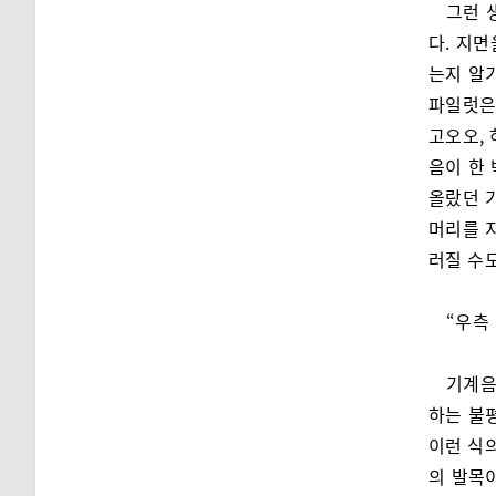
그런 
다. 지면
는지 알
파일럿은
고오오, 
음이 한
올랐던 
머리를 
러질 수도
“우측
기계음
하는 불
이런 식의
의 발목