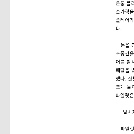
온통 몰
손가락을
플레어가
다.
눈을 
조종간을
어를 발
페달을 
했다. 
크게 들
파일럿은
“발사
파일럿