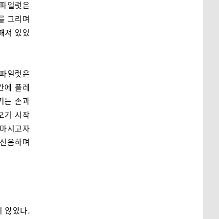
 파일럿은
를 그리며
해져 있었
 파일럿은
간에 플레
기는 손과
오기 시작
이마시고자
 신음하며
지 않았다.