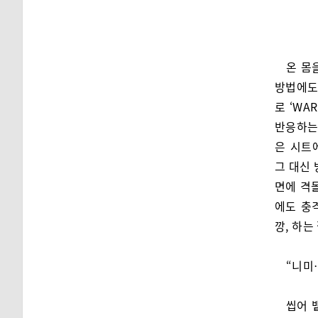
온 몸
방법에도
로 ‘WA
반응하는
은 시트
그 대신 
면에 격
에도 충
깡, 하는
“니미
씹어 