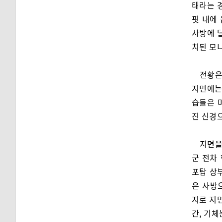
태라는 
핏 내에
사방에 달
치된 모
전황은
지면에는
습들은 
진 신경
지면을
군 전차
포탑 상
은 사방
지로 지
간, 기체