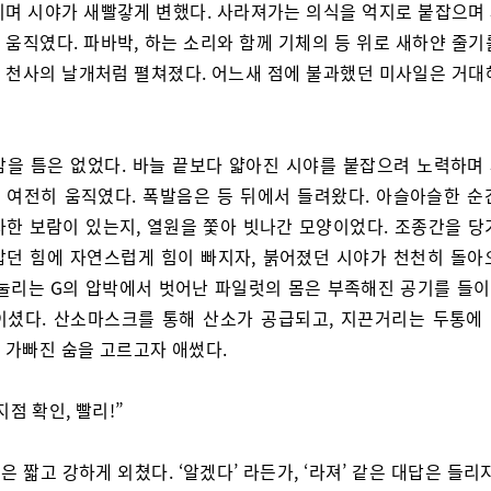
리며 시야가 새빨갛게 변했다. 사라져가는 의식을 억지로 붙잡으며
 움직였다. 파바박, 하는 소리와 함께 기체의 등 위로 새하얀 줄기
 천사의 날개처럼 펼쳐졌다. 어느새 점에 불과했던 미사일은 거대
감을 틈은 없었다. 바늘 끝보다 얇아진 시야를 붙잡으려 노력하며
 여전히 움직였다. 폭발음은 등 뒤에서 들려왔다. 아슬아슬한 순
사한 보람이 있는지, 열원을 쫓아 빗나간 모양이었다. 조종간을 당
밟던 힘에 자연스럽게 힘이 빠지자, 붉어졌던 시야가 천천히 돌아
짓눌리는 G의 압박에서 벗어난 파일럿의 몸은 부족해진 공기를 들
이셨다. 산소마스크를 통해 산소가 공급되고, 지끈거리는 두통에
 가빠진 숨을 고르고자 애썼다.
지점 확인, 빨리!”
은 짧고 강하게 외쳤다. ‘알겠다’ 라든가, ‘라져’ 같은 대답은 들리