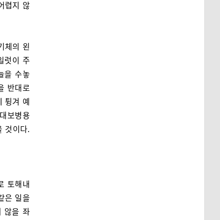
어렵지 않
기체의 왼
일럿이 주
늘을 수놓
을 반대로
 튕겨 예
 대보병용
을 것이다.
로 토해내
같은 일을
 않을 좌