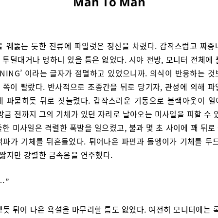
Man To Man
을 꿰뚫는 듯한 전류에 파일럿은 정신을 차렸다. 갑작스럽고 짜증
 투덜대거나 멍하니 있을 틈은 없었다. 시야 전방, 모니터 전체에 
RNING’ 이라는 글자가 점멸하고 있었으니까. 의식이 반응하는 
 쪽이 빨랐다. 반사적으로 조종간을 뒤로 당기자, 관성에 의해 파
에 파묻히듯 뒤로 짓눌렸다. 갑작스러운 기동으로 블랙아웃이 일
방금 전까지 그의 기체가 있던 자리로 날아오는 미사일을 피할 수 
돌한 미사일은 격렬한 폭발을 일으켰고, 불과 몇 초 사이에 꽤 뒤로
격파가 기체를 뒤흔들었다. 튀어나온 파편과 돌멩이가 기체를 두드
 짧지만 강렬한 금속음을 연주했다.
…”
뱉듯 튀어 나온 욕설을 마무리할 틈도 없었다. 여전히 모니터에는 록