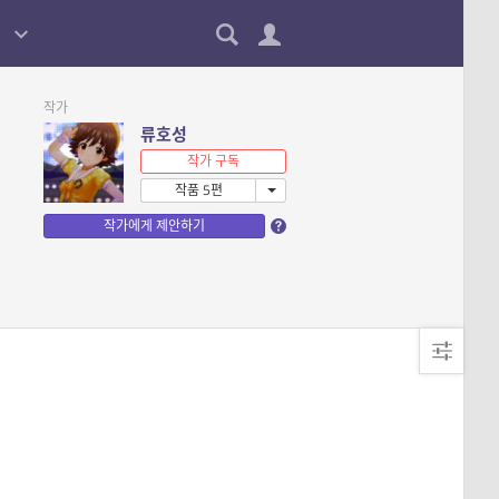
작가
류호성
작가 구독
작품 5편
작가에게 제안하기