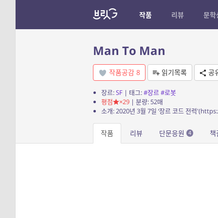
작품
리뷰
문학
Man To Man
작품공감
8
읽기목록
공
장르:
SF
| 태그:
#장르
#로봇
평점
×29
| 분량: 52매
소개: 2020년 3월 7일 ‘장르 코드 전력'(https:
작품
리뷰
단문응원
책
4