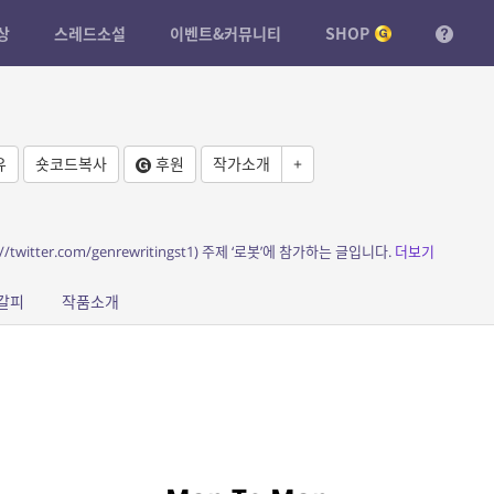
상
스레드소설
이벤트&커뮤니티
SHOP
유
숏코드복사
후원
작가소개
+
//twitter.com/genrewritingst1) 주제 ‘로봇’에 참가하는 글입니다.
더보기
갈피
작품소개