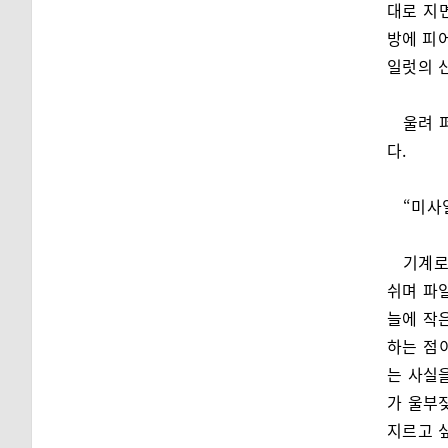
대로 지
방에 피어
일럿의 
울려 
다.
“미사일
기계로
쉬며 파
늘에 작
하는 점
는 사실
가 울부
지르고 