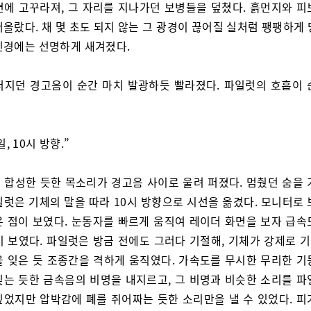
면에 고꾸라져, 그 자리를 지나가던 보병들을 덮쳤다. 흙먼지와 피
올랐다. 채 몇 초도 되지 않는 그 광경이 끊어질 실처럼 팽팽하게
신경에는 선명하게 새겨졌다.
퍼지던 경고음이 순간 마치 발광하듯 빨라졌다. 파일럿의 호흡이 
, 10시 방향.”
 합성한 듯한 목소리가 경고음 사이로 울려 퍼졌다. 멈췄던 숨을 
일럿은 기체의 말을 따라 10시 방향으로 시선을 옮겼다. 모니터로 
은 점이 보였다. 눈동자를 빠르게 움직여 레이더 화면을 보자 급속
이 보였다. 파일럿은 방금 전에도 그러다 기절해, 기체가 강제로 
을 잊은 듯 조종간을 격하게 움직였다. 가속도를 무시한 무리한 기
짖는 듯한 금속음의 비명을 내지르고, 그 비명과 비슷한 소리를 파
싶었지만 압박감에 폐를 쥐어짜는 듯한 소리만을 낼 수 있었다. 피