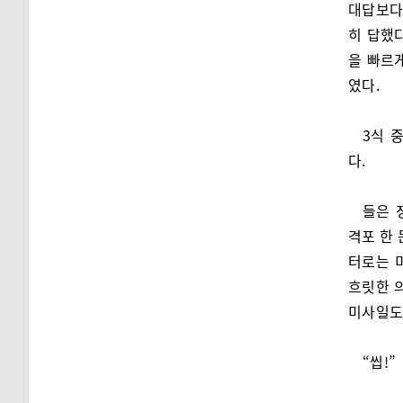
대답보다
히 답했다
을 빠르
였다.
3식 
다.
들은 
격포 한 
터로는 
흐릿한 
미사일도 
“씹!”