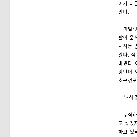
이가 빠
았다.
파일럿
팔이 움
시하는 
았다. 
바꿨다.
광탄이 
소구경포고
“3식
무심하
고 싶었
하고 있