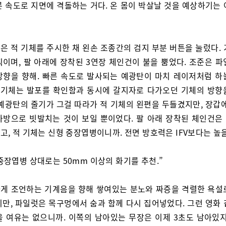
른 속도로 지면에 격돌하는 거다. 온 몸이 박살날 것을 예상하기는 
은 적 기체를 주시한 채 왼손 조종간의 검지 부분 버튼을 눌렀다. 
직이며, 팔 아래에 장착된 3연장 체인건이 불을 뿜었다. 조준은 파
방향을 향해. 빠른 속도로 발사되는 예광탄이 마치 레이저처럼 하
적 기체는 발포를 확인함과 동시에 갈지자로 다가오던 기체의 방향
 예광탄의 줄기가 그걸 따라가 적 기체의 왼편을 두들겼지만, 장갑에
사방으로 빗발치는 것이 보일 뿐이었다. 팔 아래 장착된 체인건은
, 적 기체는 신형 중장엽병이니까. 전면 방호력은 IFV보다는 높
 중장엽병 상대로는 50mm 이상의 화기를 추천.”
게 조언하는 기계음을 향해 쌓여있는 분노와 짜증을 격렬한 욕설
지만, 파일럿은 목구멍에서 숨과 함께 다시 집어넣었다. 그런 영화 
을 여유는 없으니까. 이쪽의 남아있는 무장은 이제 3초도 남아있지