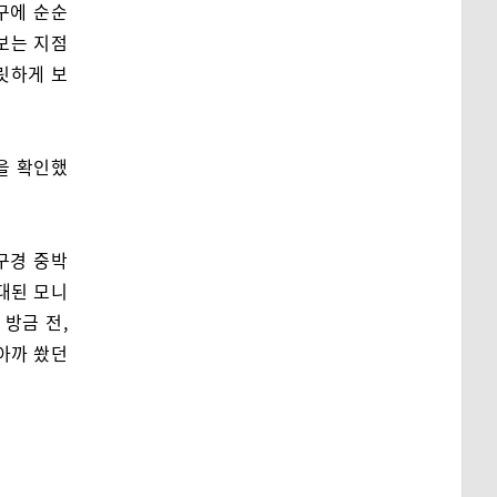
구에 순순
라보는 지점
릿하게 보
을 확인했
구경 중박
확대된 모니
방금 전,
아까 쐈던