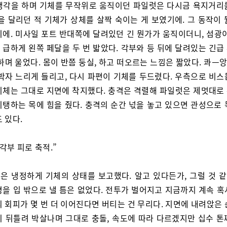
생각을 하며 기체를 무작위로 움직이던 파일럿은 다시금 욕지거리
을 달리던 적 기체가 상체를 살짝 숙이는 게 보였기에. 그 동작이
기에. 미사일 포트 반대쪽에 달려있던 긴 뭔가가 움직이더니, 섬광이
 급하게 왼쪽 페달을 두 번 밟았다. 각부와 등 뒤에 달려있는 긴급
하며 울었다. 몸이 반쯤 둥실, 하고 떠오르는 느낌은 짧았다. 콰ㅡ앙
 박자 느리게 들리고, 다시 파편이 기체를 두드렸다. 우측으로 비스
기체는 그대로 지면에 착지했다. 충격은 격렬해 파일럿은 제멋대로
지탱하는 목에 힘을 줬다. 충격의 순간 넋을 놓고 있으면 관성으로 
 있다.
 각부 피로 축적.”
은 냉정하게 기체의 상태를 보고했다. 알고 있다든가, 그럴 것 
평을 입 밖으로 낼 틈은 없었다. 전투가 벌어지고 지금까지 계속 혹
 회피가 몇 번 더 이어진다면 버티는 건 무리다. 지면에 내려앉은
이 뒤틀려 박살나며 그대로 충돌, 속도에 따라 다르겠지만 십수 톤