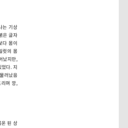
나는 기상
붉은 글자
것보다 몸이
일럿의 몸
어났지만,
있었다. 지
 물러났음
리며 깡,
온 된 상