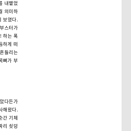
를 내뱉었
 뭘 의미하
 보였다.
 부스터가
! 하는 폭
듬하게 떠
 흔들리는
목뼈가 부
같았다든가
사해왔다.
 순간 기체
짜리 쇳덩