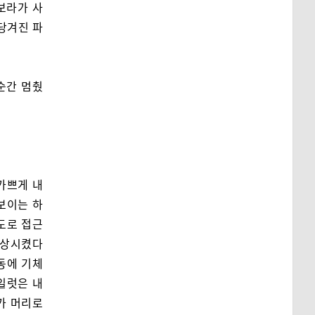
보라가 사
 당겨진 파
순간 멈췄
가쁘게 내
보이는 하
도로 접근
기상시켰다
동에 기체
일럿은 내
가 머리로