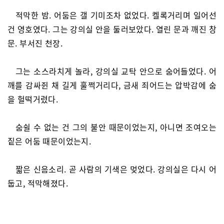
적막한 밤. 어둠은 갤 기미조차 없었다. 켈록거리며 일어선
건 영호였다. 그는 강의실 안을 둘러보았다. 열린 문과 깨진 창
문. 부서진 천장.
그는 소스라치게 놀라, 강의실 교탁 안으로 숨어들었다. 어
깨를 감싸쥔 채 길게 훌쩍거리다, 금새 죄어드는 압박감에 숨
을 헐떡거렸다.
숨쉴 수 없는 건 그의 불안 때문이었는지, 아니면 조여오는
짙은 어둠 때문이었는지.
짧은 신음소리. 곧 사람의 기색은 멎었다. 강의실은 다시 어
둡고, 적막해졌다.