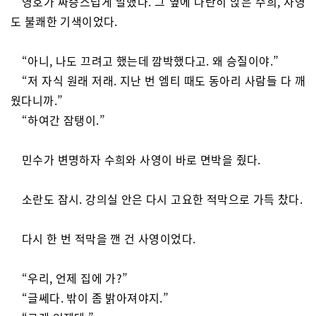
영호가 짜증스럽게 말했다. 그 옆에 나란히 앉은 수희, 사영
도 불쾌한 기색이었다.
“아니, 나도 끄려고 했는데 깜박했다고. 왜 승질이야.”
“저 자식 원래 저래. 지난 번 엠티 때도 동아리 사람들 다 깨
웠다니까.”
“하여간 잠탱이.”
민수가 변명하자 수희와 사영이 바로 면박을 줬다.
소란도 잠시. 강의실 안은 다시 고요한 적막으로 가득 찼다.
다시 한 번 적막을 깬 건 사영이었다.
“우리, 언제 집에 가?”
“글쎄다. 밖이 좀 밝아져야지.”