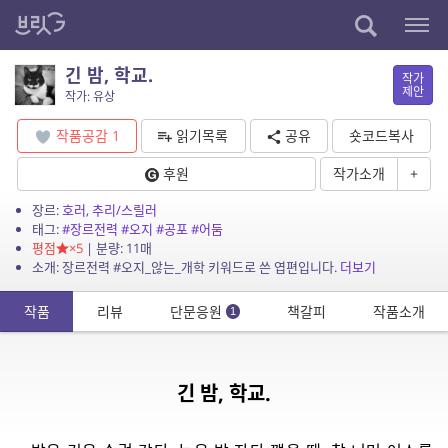
긴 밤, 학교.
작가
제안
작가: 유상
작품공감
1
읽기목록
공유
숏코드복사
후원
작가소개
+
장르:
호러
,
추리/스릴러
태그:
#장르전력
#오지
#공포
#어둠
평점
×5
| 분량: 11매
소개: 장르전력 #오지_않는_개학 키워드로 쓴 엽편입니다.
더보기
작품
리뷰
단문응원
책갈피
작품소개
1
긴 밤, 학교.