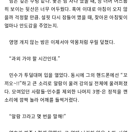
밤은 깊은 수렁 같다. 늦은 밤 자다 깼을 때, 창 너머 어스름
히 보이는 뒷산은 너무 어두웠다. 혹여 이대로 아침이 오지 않
을까 걱정할 만큼. 설핏 다시 잠들어 깼을 때, 찾아온 아침빛이
얼마나 안도감을 주었는지.
영영 개지 않는 밤은 이제서야 악몽처럼 우릴 덮쳤다.
“과외 가야 할 시간인데.”
민수가 투덜대며 입을 열었다. 동시에 그의 핸드폰에선 “꼬
끼오~!!”하고 큰 소리로 알람이 울려 강의실 전체에 울려퍼졌
다. 모여있던 사람들-민수를 제외한 나머지 3명-은 정적을 깬
소리에 깜짝 놀라 어깨를 들썩거렸다.
“알람 끄라고 몇 번을 말해!”