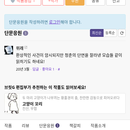
작품공감
1
+작가
후원
공유
신고
단문응원을 작성하려면
로그인
해야 합니다.
단문응원
최신순
등록순
1
위래
환상적인 사건이 암시되지만 청춘의 단면을 잘라낸 모습들 같이
읽히기도 하네요!
20년 3월
·
답글
·
좋아요
1
·
#
브릿G 편집부가 추천하는 이 작품도 읽어보세요!
두 마리 고양이가 나부끼는 황홀경의 춤, 찬란한 감동으로 피어오르다
고양이 꼬리
진산, 무협
작품
리뷰
단문응원
책갈피
작품소개
1