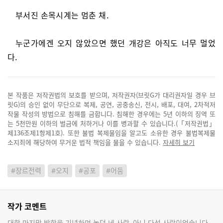
부서진 손목시계는 멈춘 채.
누군가에겐 오지 않았으면 했던 개강은 아직도 너무 멀었
다.
본 작품은 저작권법의 보호를 받으며, 저작권자(브릿G가 대리권자일 경우 브
릿G)의 승인 없이 무단으로 복제, 공연, 공중송신, 전시, 배포, 대여, 2차적저
작물 작성의 방법으로 침해를 금합니다. 침해한 경우에는 5년 이하의 징역 또
는 5천만원 이하의 벌금에 처하거나 이를 병과할 수 있습니다.(「저작권법」
제136조제1항제1호). 또한 불법 복제물임을 알고도 소유한 경우 불법복제물
소지죄에 해당하여 무거운 법적 책임을 물을 수 있습니다.
자세히 보기
#장르전력
#오지
#공포
#어둠
작가 코멘트
대학 마지막 방학을 기념하며 놀던 네 사람, 아니 다섯 사람이었습니다.