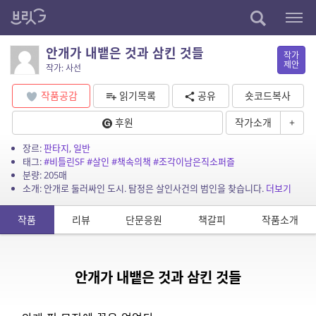
안개가 내뱉은 것과 삼킨 것들
작가
제안
작가: 사선
작품공감
읽기목록
공유
숏코드복사
후원
작가소개
+
장르:
판타지
,
일반
태그:
#비틀린SF
#살인
#책속의책
#조각이남은직소퍼즐
분량: 205매
소개: 안개로 둘러싸인 도시. 탐정은 살인사건의 범인을 찾습니다.
더보기
작품
리뷰
단문응원
책갈피
작품소개
안개가 내뱉은 것과 삼킨 것들