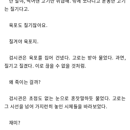
난 말야, 찍어낸 고기만 취급해. 밖에 쏘다니고 운동한 고기
는 질기다고.
육포도 질기잖아요.
질겨야 육포지.
검시관은 육포를 집어 건넸다. 고로는 받아 물었다. 과연,
질기고 질겼다. 이로 끊을 수 없을 것처럼.
왜 죽이는 걸까?
검시관은 초점도 없는 눈으로 혼잣말하듯 물었다. 고로는
그 시선을 넘어 가지런히 놓인 시체들을 바라보았다.
재미?