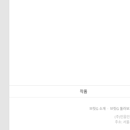
작품
브릿G 소개
·
브릿G 둘러보
(주)민음인
주소: 서울