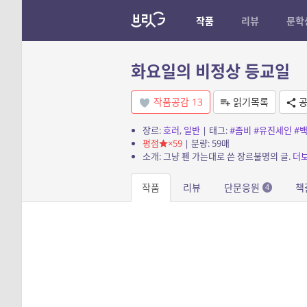
작품
리뷰
문학
화요일의 비정상 등교일
작품공감
13
읽기목록
공
장르:
호러
,
일반
| 태그:
#좀비
#유진세인
#
평점
×59
| 분량: 59매
소개: 그냥 펜 가는대로 쓴 장르불명의 글.
더
작품
리뷰
단문응원
책
4