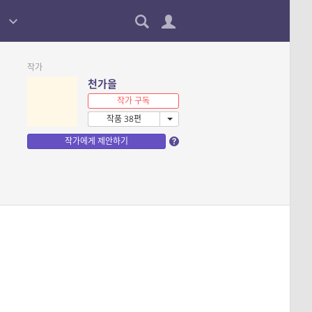
작가
천가을
작가 구독
작품 38편
작가에게 제안하기