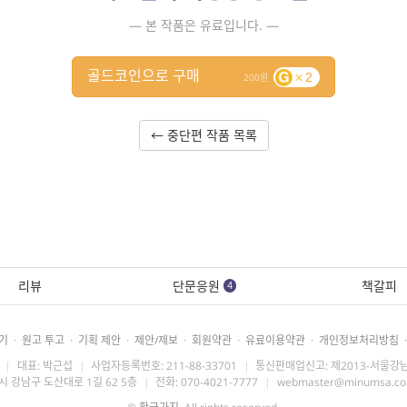
— 본 작품은 유료입니다. —
골드코인으로 구매
2
200
← 중단편 작품 목록
리뷰
단문응원
책갈피
4
기
·
원고 투고
·
기획 제안
·
제안/제보
·
회원약관
·
유료이용약관
·
개인정보처리방침
·
|
대표: 박근섭
|
사업자등록번호: 211-88-33701
|
통신판매업신고: 제2013-서울강남
시 강남구 도산대로 1길 62 5층
|
전화: 070-4021-7777
|
webmaster@minumsa.c