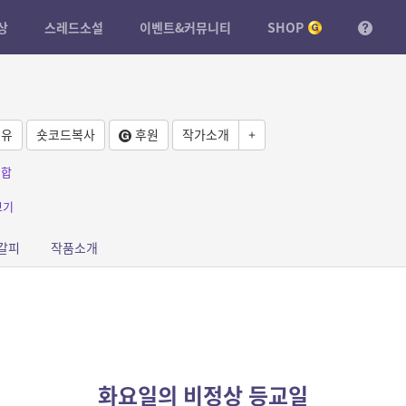
상
스레드소설
이벤트&커뮤니티
SHOP
유
숏코드복사
후원
작가소개
+
백합
보기
갈피
작품소개
화요일의 비정상 등교일