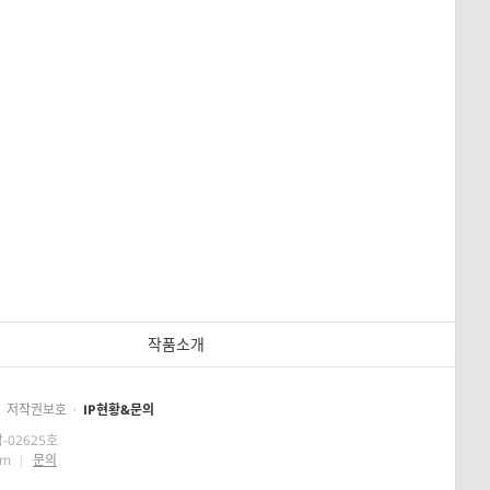
작품소개
저작권보호
·
IP현황&문의
-02625호
om
|
문의