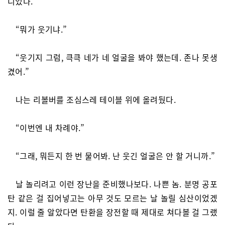
니었다.
“뭐가 웃기냐.”
“웃기지 그럼, 큭큭 네가 네 얼굴을 봐야 했는데. 존나 못생
겼어.”
나는 리볼버를 조심스레 테이블 위에 올려뒀다.
“이번엔 내 차례야.”
“그래, 뭐든지 한 번 물어봐. 난 웃긴 얼굴은 안 할 거니까.”
날 놀리려고 이런 장난을 준비했나보다. 나쁜 놈. 분명 공포
탄 같은 걸 집어넣고는 아무 것도 모르는 날 놀릴 심산이었겠
지. 이럴 줄 알았다면 탄환을 장전할 때 제대로 쳐다볼 걸 그랬