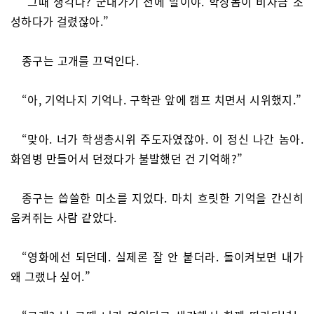
“그때 생각나? 군대가기 전에 말이야. 학장놈이 비자금 조
성하다가 걸렸잖아.”
종구는 고개를 끄덕인다.
“아, 기억나지 기억나. 구학관 앞에 캠프 치면서 시위했지.”
“맞아. 너가 학생총시위 주도자였잖아. 이 정신 나간 놈아.
화염병 만들어서 던졌다가 불발했던 건 기억해?”
종구는 씁쓸한 미소를 지었다. 마치 흐릿한 기억을 간신히
움켜쥐는 사람 같았다.
“영화에선 되던데. 실제론 잘 안 붙더라. 돌이켜보면 내가
왜 그랬나 싶어.”