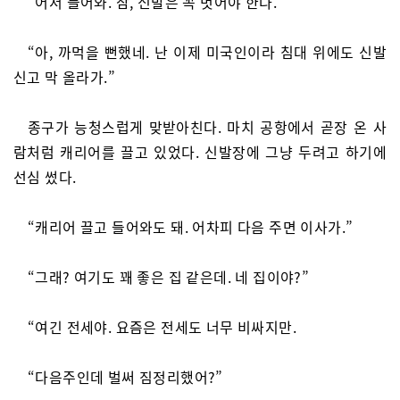
“어서 들어와. 참, 신발은 꼭 벗어야 한다.”
“아, 까먹을 뻔했네. 난 이제 미국인이라 침대 위에도 신발
신고 막 올라가.”
종구가 능청스럽게 맞받아친다. 마치 공항에서 곧장 온 사
람처럼 캐리어를 끌고 있었다. 신발장에 그냥 두려고 하기에
선심 썼다.
“캐리어 끌고 들어와도 돼. 어차피 다음 주면 이사가.”
“그래? 여기도 꽤 좋은 집 같은데. 네 집이야?”
“여긴 전세야. 요즘은 전세도 너무 비싸지만.
“다음주인데 벌써 짐정리했어?”