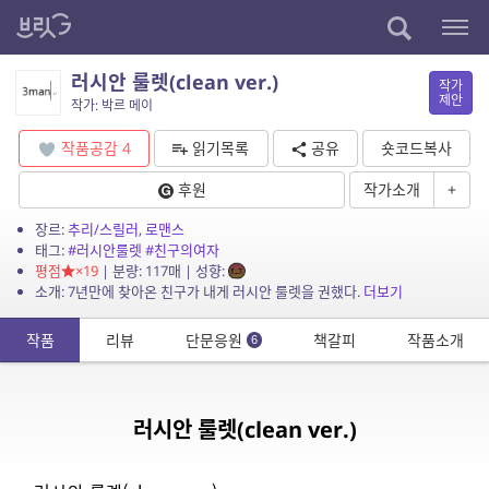
러시안 룰렛(clean ver.)
작가
제안
작가: 박르 메이
작품공감
4
읽기목록
공유
숏코드복사
후원
작가소개
+
장르:
추리/스릴러
,
로맨스
태그:
#러시안룰렛
#친구의여자
평점
×19
| 분량: 117매 | 성향:
소개: 7년만에 찾아온 친구가 내게 러시안 룰렛을 권했다.
더보기
작품
리뷰
단문응원
책갈피
작품소개
6
러시안 룰렛(clean ver.)