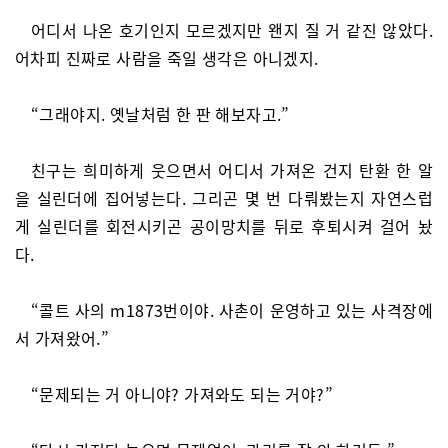
어디서 나온 호기인지 모르겠지만 왠지 질 거 같진 않았다.
어차피 진짜로 사람을 죽일 생각은 아니겠지.
“그래야지. 옛날처럼 한 판 해보자고.”
친구는 희미하게 웃으면서 어디서 가져온 건지 탄환 한 알
을 실린더에 집어넣는다. 그리곤 몇 번 다뤄봤는지 자연스럽
게 실린더를 회전시키곤 공이망치를 뒤로 후퇴시켜 걸어 놨
다.
“콜트 사의 m1873번이야. 사촌이 운영하고 있는 사격장에
서 가져왔어.”
“문제되는 거 아니야? 가져와도 되는 거야?”