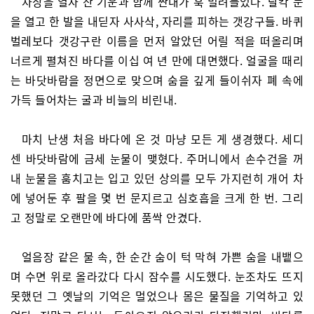
차창을 열자 찬 기운과 함께 짠내가 훅 밀려들었다. 달칵 문
을 열고 한 발을 내딛자 사사삭, 자리를 피하는 갯강구들. 바퀴
벌레보다 갯강구란 이름을 먼저 알았던 어릴 적을 떠올리며
너르게 펼쳐진 바다를 이십 여 년 만에 대면했다. 얼굴을 때리
는 바닷바람을 정면으로 맞으며 숨을 깊게 들이쉬자 폐 속에
가득 들어차는 굴과 비늘의 비린내.
마치 난생 처음 바다에 온 것 마냥 모든 게 생경했다. 세디
센 바닷바람에 금세 눈물이 맺혔다. 주머니에서 손수건을 꺼
내 눈물을 훔치고는 입고 있던 상의를 모두 가지런히 개어 차
에 넣어둔 후 팔을 몇 번 문지르고 심호흡을 크게 한 번. 그리
고 정말로 오랜만에 바다에 품싹 안겼다.
얼음장 같은 물 속, 한 순간 숨이 턱 막혀 가쁜 숨을 내뱉으
며 수면 위로 올라갔다 다시 잠수를 시도했다. 눈조차도 뜨지
못했던 그 옛날의 기억은 멀었으나 몸은 물질을 기억하고 있