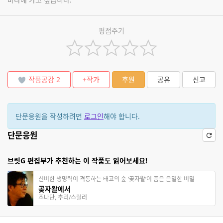
평점주기
작품공감
2
+작가
후원
공유
신고
단문응원을 작성하려면
로그인
해야 합니다.
단문응원
브릿G 편집부가 추천하는 이 작품도 읽어보세요!
신비한 생명력이 격동하는 태고의 숲 ‘곶자왈’이 품은 은밀한 비밀
곶자왈에서
조나단, 추리/스릴러