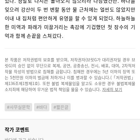
었다. 정말로 다시는 돌아오지 않으리라 다짐했건만. 바다를
잊으려 강산이 두 번 변할 동안 물 근처에는 얼씬도 않았지만
이내 내 집처럼 편안하게 유영을 할 수 있게 되었다. 하늘하늘
한 미역과 파래가 미끌거리는 촉감에 기겁했던 첫 잠수의 기
억과 함께 손끝을 스쳐갔다.
본 작품은 저작권법의 보호를 받으며, 저작권자(브릿G가 대리권자일 경우 브
릿G)의 승인 없이 무단으로 복제, 공연, 공중송신, 전시, 배포, 대여, 2차적저
작물 작성의 방법으로 침해를 금합니다. 침해한 경우에는 5년 이하의 징역 또
는 5천만원 이하의 벌금에 처하거나 이를 병과할 수 있습니다.(「저작권법」
제136조제1항제1호). 또한 불법 복제물임을 알고도 소유한 경우 불법복제물
소지죄에 해당하여 무거운 법적 책임을 물을 수 있습니다.
자세히 보기
#사무실문학
#바다
#짧은글
작가 코멘트
바다에 가고 싶습니다.