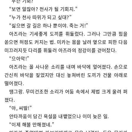
“무슨 기회?”
“보면 알잖아? 천사가 될 기회지.”
“누가 천사 따위가 되고 싶대?”
“싫으면 갈 길은 하나 뿐이야. 죽는 거!”
아즈라는 기세좋게 도끼를 휘둘렀다. 그러나 그만큼 힘을
쏟으면 허점도 커지는 법. 미카는 몸을 날려 옆으로 피한 다음
미끄러지듯 다리를 휘둘러 아즈라의 정강이를 걷어찼다.
“으아악!”
아즈라는 꼴 사나운 소리를 내며 바닥에 엎어졌다. 손으로
간신히 바닥을 짚었지만 대신 놓쳐버린 도끼가 건물 아래로
떨어졌다.
땡그랑. 무미건조한 소리가 어둠 속에서 제법 크게 울려 퍼
졌다.
“아, 씨발!”
안타까움이 담긴 욕설을 내뱉었으나 이미 늦은 일.
“이제 해볼 만해졌네.”