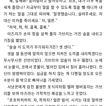
“왜, 말해봐! 살려달라고 빌어보라고. 흐흐, 내가 너무 목을
세게 졸랐나? 지금부터 말을 할 수 있도록 힘을 뺄 테니까 내
가 하는 말을 그대로 따라해. ‘잘못했습니다, 살려주세요. 저
대신 미카를 죽이세요.’ 자, 얼른.”
“하악, 헉, 헉. 콜록, 콜록.”
아즈라가 손의 힘을 살짝 풀자 가브리는 거친 숨을 내쉬고
기침을 뱉었다.
“슬슬 이 도끼가 무거워지거든? 셋 센다.”
셋을 셀 동안에 말하지 않으면 치켜든 도끼를 내리찍겠다는
무시무시한 선언이었다. 가브리의 입술이 마구 떨렸다. 눈에
서 눈물이, 코에서 콧물이, 벌어진 입에서 침이 흘러나왔다. 전
신이 땀범벅이었다. 실금을 하지 않는 게 다행일 정도로 모든
수분이 몸 밖으로 빠져나올 기세였다.
사냥꾼에게 잡힌 불쌍한 포식자처럼 떨며 발버둥치는 가브
리를 보며 아즈라는 가학적인 쾌감을 느끼고 웃었다.
“흐흐히히히히. 자, 착하지? 얼른 빌어. 시키는 대로 말하면