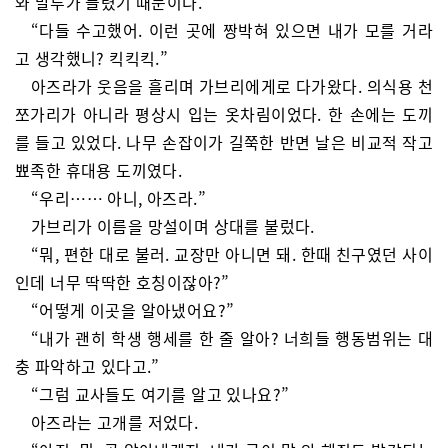
와 말투가 들렸기 때문이다.
“다들 수고했어. 이런 곳에 짱박혀 있으면 내가 모를 거라
고 생각했니? 킥킥킥.”
아즈라가 웃음을 흘리며 가브리에게로 다가왔다. 의식용 천
쪼가리가 아니라 평상시 입는 옷차림이었다. 한 손에는 도끼
를 들고 있었다. 나무 손잡이가 길쭉한 반면 날은 비교적 작고
뾰족한 휴대용 도끼였다.
“우리…… 아니, 아즈라.”
가브리가 이름을 망설이며 상대를 불렀다.
“뭐, 편한 대로 불러. 교장만 아니면 돼. 한때 친구였던 사이
인데 너무 딱딱한 호칭이잖아?”
“어떻게 이곳을 알아냈어요?”
“내가 괜히 학생 행세를 한 줄 알아? 너희들 행동범위는 대
충 파악하고 있다고.”
“그럼 교사들도 여기를 알고 있나요?”
아즈라는 고개를 저었다.