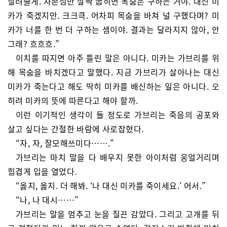
살려줄게. 자존심만 살짝 굽히면 목숨은 구하는 거야. 대신 미
카가 죽겠지만. 크크큭. 어차피 목숨을 바쳐 널 구했다며? 미
카가 너를 한 번 더 구하는 셈이야. 결과는 달라지지 않아, 안
그래? 흐흐흐.”
이치를 따지면 아주 틀린 말은 아니다. 미카는 가브리를 위
해 목숨을 바치겠다고 말했다. 지금 가브리가 살아나는 대신
미카가 죽는다고 해도 딱히 미카를 배신하는 일은 아니다. 오
히려 미카의 뜻에 따른다고 해야 할까.
이런 이기적인 생각이 들 정도로 가브리는 죽음의 공포와
살고 싶다는 간절한 바람에 사로잡혔다.
“자, 자, 잘모해쓰미다…….”
가브리는 마치 말을 다 배우지 못한 아이처럼 웅얼거리며
힘겹게 입을 열었다.
“옳지, 옳지. 더 해봐. ‘나 대신 미카를 죽이세요.’ 어서.”
“나, 나 대시……”
가브리는 말을 멈추고 눈을 질끈 감았다. 그리고 고개를 뒤