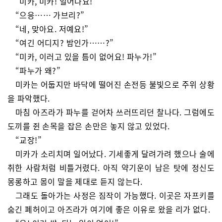
“미카, 미카! 일어나요!”
“으응…… 가브리?”
“네, 맞아요. 저예요!”
“여긴 어디지? 밤인가……?”
“미카, 이러고 있을 틈이 없어요! 파누가!”
“파누가 왜?”
미카는 어둡지만 바닥에 떨어진 손전등 불빛으로 주위 상황
을 파악했다.
마침 아즈라가 파누를 걷어차 쓰러뜨리던 찰나다. 그럼에도
도끼를 쥔 손목을 잡은 손만은 놓지 않고 있었다.
“교장!”
미카가 소리치며 일어났다. 기세좋게 달려가려 했으나 술에
취한 사람처럼 비틀거렸다. 아직 약기운이 남은 탓에 정신도
몽롱하고 몸이 말을 제대로 듣지 않는다.
그래도 돌아가는 사정은 짐작이 가능했다. 이곳은 자프키를
숨긴 폐허이고 아즈라가 여기에 좋은 이유로 왔을 리가 없다.