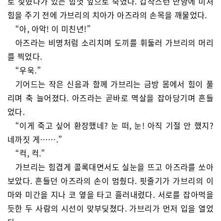
로 젖혔다가 있는 힘껏 앞으로 숙였다. 갑작스런 반항에 미처
힘을 주기 전에 가브리의 치아가 아즈라의 손목을 깨물었다.
“아, 아악! 이 미친년!”
아즈라는 비명처럼 소리치며 도끼를 휘둘러 가브리의 머리
를 찍었다.
“우욱.”
기어드는 작은 신음과 함께 가브리는 금방 몸에서 힘이 풀
리며 축 늘어졌다. 아즈라는 곧바로 멱살을 잡아당기며 흔들
었다.
“이게 죽고 싶어 환장했네? 눈 떠, 눈! 아직 기절 안 했지?
네까짓 게…….”
“컥, 컥.”
가브리는 힘겹게 콜록대면서도 실눈을 뜨고 아즈라를 쏘아
보았다. 흔들던 아즈라의 손이 멈췄다. 핏줄기가 가브리의 이
마와 미간을 지나 코 옆을 타고 흘러내렸다. 서로를 잡아먹을
듯한 두 사람의 시선이 맞부딪쳤다. 가브리가 먼저 입을 열었