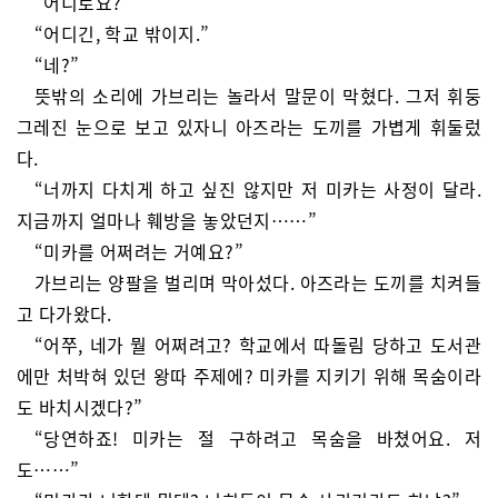
“어디로요?”
“어디긴, 학교 밖이지.”
“네?”
뜻밖의 소리에 가브리는 놀라서 말문이 막혔다. 그저 휘둥
그레진 눈으로 보고 있자니 아즈라는 도끼를 가볍게 휘둘렀
다.
“너까지 다치게 하고 싶진 않지만 저 미카는 사정이 달라.
지금까지 얼마나 훼방을 놓았던지……”
“미카를 어쩌려는 거예요?”
가브리는 양팔을 벌리며 막아섰다. 아즈라는 도끼를 치켜들
고 다가왔다.
“어쭈, 네가 뭘 어쩌려고? 학교에서 따돌림 당하고 도서관
에만 처박혀 있던 왕따 주제에? 미카를 지키기 위해 목숨이라
도 바치시겠다?”
“당연하죠! 미카는 절 구하려고 목숨을 바쳤어요. 저
도……”