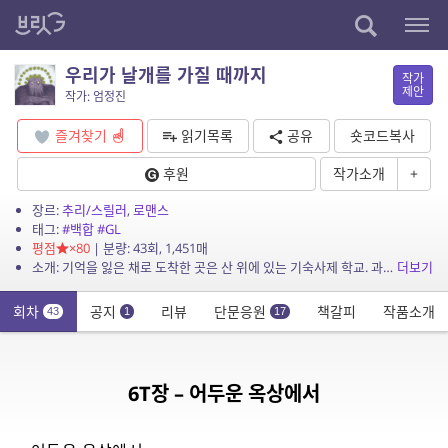
우리가 날개를 가질 때까지
작가
제안
작가: 엄정진
즐겨찾기
읽기목록
공유
숏코드복사
후원
작가소개
+
장르:
추리/스릴러
,
로맨스
태그:
#백합
#GL
평점
×80
| 분량: 43회, 1,451매
소개: 기억을 잃은 채로 도착한 곳은 산 위에 있는 기숙사제 학교. 과거와 이름을 잃어버린 소녀들의 우정과 애정 이야기. 2007년작 비주얼 노벨 게임 〈Till We Regain Win...
더보기
회차
공지
리뷰
단문응원
책갈피
작품소개
43
1
17
6T장 – 어두운 옥상에서