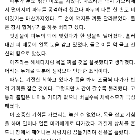
파누가 분노 섞인 미소를 지었다. 아즈라는 즉시 가브리에
서 떨어지며 파누를 공격하려 했으나 파누의 다른 한 손도 비
어있기는 마찬가지였다. 두 손이 깍지를 끼듯 달라붙었다. 둘
은 잠시 힘겨루기를 하듯 버티고 섰다.
핏방울이 파누의 턱에 맺혔다가 한 방울씩 떨어졌다. 흘러
내린 피 때문에 왼쪽 눈을 감고 있었다. 둘은 이를 악 물고 전
신의 힘으로 맞섰다.
아즈라는 헤세디처럼 목을 찌를 것을 잘못했다고 생각했다.
머리는 두개골 덕분에 생각보다 단단한 조직이다.
파누는 기절한 척하고 있다가 틈을 봐서 조금씩 다가가 반
격 기회를 잡은 것이다. 그렇지만 시간이 갈수록 불리했다. 고
통과 출혈은 나아질 기미가 없으니 버틸수록 체력소모가 극심
해졌다.
이 소중한 기회를 가브리는 놓칠 수 없었다. 목을 잡고 기침
을 하며 일어나 얼른 미카에게로 다가갔다. 거칠게 상체를 흔
드니 잠에서 깨어나는 사람처럼 꿈틀거리며 신음을 흘렸다.