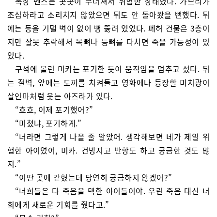
옥상 펜스는 곳곳이 무너져서 위험한 상태였다. 가브리가
조심하라고 소리치지 않았으면 뒤도 안 돌아봤을 뻔했다. 뒤
에는 등을 기댈 벽이 없이 뻥 뚫려 있었다. 폐허 건물은 3층이
지만 잘못 추락해서 목뼈나 등뼈를 다치면 죽을 가능성이 있
었다.
구석에 몰린 미카는 포기한 듯이 움직임을 멈추고 섰다. 뒤
는 절벽, 앞에는 도끼를 치켜들고 영화에나 등장할 미치광이
살인마처럼 웃는 아즈라가 있다.
“흐흐, 이제 포기했어?”
“미쳤냐, 포기하게.”
“너라면 그렇게 나올 줄 알았어. 생각해보면 네가 제일 위
험한 아이였어, 미카. 건방지고 반항도 하고 궁금한 것도 많
지.”
“이딴 곳에 갇혔는데 당연히 궁금하지 않겠어?”
“너희들은 다 죽음을 택한 아이들이야. 우린 죽음 대신 너
희에게 새로운 기회를 줬다고.”