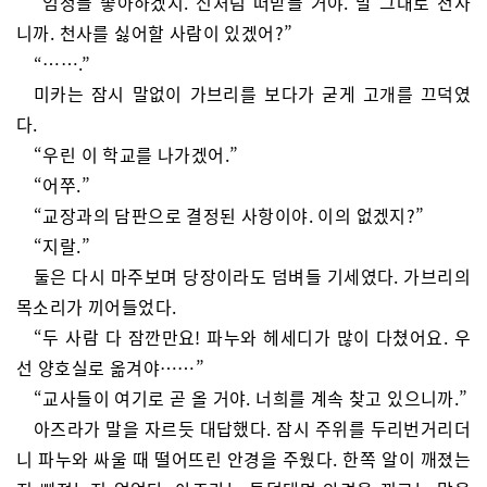
“엄청들 좋아하겠지. 신처럼 떠받들 거야. 말 그대로 천사
니까. 천사를 싫어할 사람이 있겠어?”
“…….”
미카는 잠시 말없이 가브리를 보다가 굳게 고개를 끄덕였
다.
“우린 이 학교를 나가겠어.”
“어쭈.”
“교장과의 담판으로 결정된 사항이야. 이의 없겠지?”
“지랄.”
둘은 다시 마주보며 당장이라도 덤벼들 기세였다. 가브리의
목소리가 끼어들었다.
“두 사람 다 잠깐만요! 파누와 헤세디가 많이 다쳤어요. 우
선 양호실로 옮겨야……”
“교사들이 여기로 곧 올 거야. 너희를 계속 찾고 있으니까.”
아즈라가 말을 자르듯 대답했다. 잠시 주위를 두리번거리더
니 파누와 싸울 때 떨어뜨린 안경을 주웠다. 한쪽 알이 깨졌는