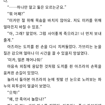
다.
“……하나만 알고 둘은 모르는군요.”
“뭐 어째?”
“미카만 절 위해 목숨을 바치지 않아요. 저도 미카를 위해
얼마든지 바칠 수 있죠.”
“아, 그래? 알았어. 그럼 사이좋게 죽으라고! 너 먼저 보내
줄게.”
아즈라는 도끼를 쥔 손을 다시 치켜들었다. 가브리는 눈을
질끈 감으며 얼마나 더 시간을 끌 수 있을지 망설였다.
‘미카, 얼른 깨어나줘!’
마음속 외침에 응답한 것처럼 도끼를 쥔 아즈라의 손목을
움켜쥔 손길이 있었다.
놀라서 돌아본 아즈라의 눈에 핏발 선 눈으로 노려보는 파
누의 피투성이 얼굴이 보였다.
“으헉!”
“왜, 안 죽어서 놀랐냐?”