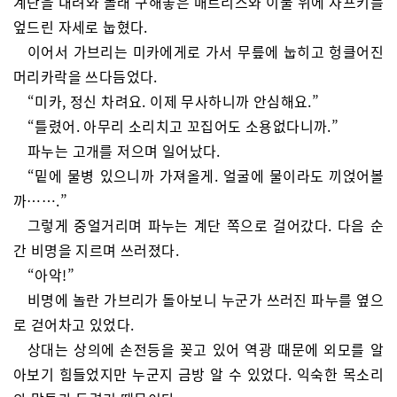
계단을 내려와 몰래 구해놓은 매트리스와 이불 위에 자프키를
엎드린 자세로 눕혔다.
이어서 가브리는 미카에게로 가서 무릎에 눕히고 헝클어진
머리카락을 쓰다듬었다.
“미카, 정신 차려요. 이제 무사하니까 안심해요.”
“틀렸어. 아무리 소리치고 꼬집어도 소용없다니까.”
파누는 고개를 저으며 일어났다.
“밑에 물병 있으니까 가져올게. 얼굴에 물이라도 끼얹어볼
까…….”
그렇게 중얼거리며 파누는 계단 쪽으로 걸어갔다. 다음 순
간 비명을 지르며 쓰러졌다.
“아악!”
비명에 놀란 가브리가 돌아보니 누군가 쓰러진 파누를 옆으
로 걷어차고 있었다.
상대는 상의에 손전등을 꽂고 있어 역광 때문에 외모를 알
아보기 힘들었지만 누군지 금방 알 수 있었다. 익숙한 목소리