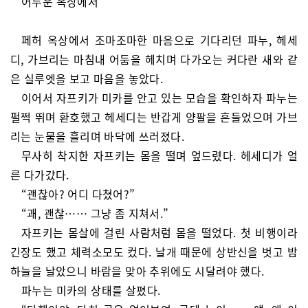
어두운 옥상에서
페허 옥상에서 조마조마한 마음으로 기다리던 파누, 헤세
디, 가브리는 마침내 어둠을 헤치며 다가오는 커다란 새와 같
은 실루엣을 보고 마음을 놓았다.
이어서 자프키가 미카를 안고 있는 모습을 확인하자 파누는
펄쩍 뛰며 환호했고 헤세디는 반갑게 양팔을 흔들었으며 가브
리는 눈물을 흘리며 바닥에 쓰러졌다.
무사히 착지한 자프키는 몸을 떨며 엎드렸다. 헤세디가 얼
른 다가갔다.
“괜찮아? 어디 다쳤어?”
“괘, 괜찮…… 그냥 좀 지쳐서.”
자프키는 몸살에 걸린 사람처럼 몸을 떨었다. 첫 비행이라
긴장도 했고 체력소모도 컸다. 날개 때문에 상반신을 벗고 밤
하늘을 날았으니 바람을 맞아 추위에도 시달려야 했다.
파누는 미카의 상태를 살폈다.