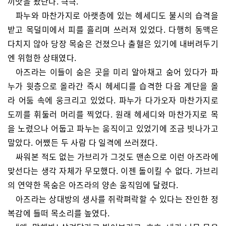
끼맛을 봤단다. 큭큭.”
파누와 마찬가지로 아랫층에 있는 헤세디도 불시의 습격을
받고 목덜미에서 피를 흘리며 쓰러져 있었다. 다행히 동맥은
다치지 않아 당장 목숨은 건졌으나 출혈은 있기에 내버려두기
엔 위험한 상태였다.
아즈라는 이들이 숨은 곳을 미리 알아채고 숨어 있다가 파
누가 윗층으로 올라간 즉시 헤세디를 습격한 다음 계단을 올
라 어둠 속에 웅크리고 있었다. 파누가 다가오자 마찬가지로
도끼를 휘둘러 머리를 찍었다. 원래 헤세디와 마찬가지로 목
을 노렸으나 어둡고 파누는 움직이고 있었기에 조금 빗나가고
말았다. 어쨌든 두 사람 다 일격에 쓰러졌다.
싸워본 적도 없는 가브리가 그것도 맨손으로 이런 아즈라에
맞선다는 생각 자체가 무모했다. 이젠 돌이킬 수 없다. 가브리
의 연약한 목숨은 아즈라의 양손 움직임에 달렸다.
아즈라는 상대방의 생사를 쥐락펴락할 수 있다는 잔인한 정
복감에 들떠 목소리를 높였다.