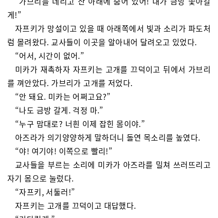
“가브리를 데리고 산 아래에 숨어 있어! 내가 금방 쫓아갈
게!”
자프키가 망설이고 있을 때 아래쪽에서 빛과 소리가 파도처
럼 몰려왔다. 교사들이 이곳을 알아내어 달려오고 있었다.
“어서, 시간이 없어.”
미카가 재촉하자 자프키는 고개를 끄덕이고 뒤에서 가브리
를 껴안았다. 가브리가 고개를 저었다.
“안 돼요. 미카는 어쩌고요?”
“나도 금방 갈게. 걱정 마.”
“누구 맘대로? 너흰 이제 잡힌 몸이야.”
아즈라가 의기양양하게 말하더니 돌연 목소리를 높였다.
“야! 여기야! 이쪽으로 빨리!”
교사들을 부르는 소리에 미카가 아즈라를 밀쳐 쓰러뜨리고
자기 몸으로 눌렀다.
“자프키, 서둘러!”
자프키는 고개를 끄덕이고 대답했다.