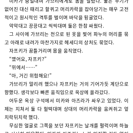
미카가 중얼대며 가브리에게로 몸을 날렸다. 둘은 무기가
없어진 대신 때리고 할퀴고 머리카락을 잡아당기는 매우 고전
적이고 원시적인 격투를 벌이며 바닥을 뒹굴었다.
악악대고 끙끙대고 씩씩대며 둘은 한참 싸웠다.
그 사이에 가브리는 천으로 된 옷을 찢어 파누의 머리를 묶
고 아래로 내려가 마찬가지로 헤세디의 상처도 묶었다.
자프키가 꿈틀거리며 몸을 움직였다.
“깼어요, 자프키?”
“위에서……”
“아, 거긴 위험해요!”
가브리가 말리려 했으나 자프키는 거의 기어가듯 계단으로
향했다. 생각보다 빠른 움직임으로 옥상에 올라갔다.
어두운 옥상 구석에서 미카와 아즈라가 싸우고 있었다. 이
제는 지쳐서 둘 다 헐떡대며 상대의 머리카락을 움켜쥐고 엎
치락뒤치락 했다.
무심한 얼굴로 그쪽을 보던 자프키는 날개를 펄럭이며 하늘