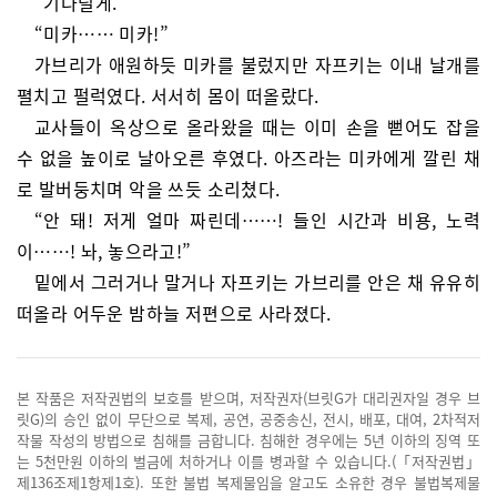
“기다릴게.”
“미카…… 미카!”
가브리가 애원하듯 미카를 불렀지만 자프키는 이내 날개를
펼치고 펄럭였다. 서서히 몸이 떠올랐다.
교사들이 옥상으로 올라왔을 때는 이미 손을 뻗어도 잡을
수 없을 높이로 날아오른 후였다. 아즈라는 미카에게 깔린 채
로 발버둥치며 악을 쓰듯 소리쳤다.
“안 돼! 저게 얼마 짜린데……! 들인 시간과 비용, 노력
이……! 놔, 놓으라고!”
밑에서 그러거나 말거나 자프키는 가브리를 안은 채 유유히
떠올라 어두운 밤하늘 저편으로 사라졌다.
본 작품은 저작권법의 보호를 받으며, 저작권자(브릿G가 대리권자일 경우 브
릿G)의 승인 없이 무단으로 복제, 공연, 공중송신, 전시, 배포, 대여, 2차적저
작물 작성의 방법으로 침해를 금합니다. 침해한 경우에는 5년 이하의 징역 또
는 5천만원 이하의 벌금에 처하거나 이를 병과할 수 있습니다.(「저작권법」
제136조제1항제1호). 또한 불법 복제물임을 알고도 소유한 경우 불법복제물