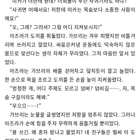
“미카가 너한테 뭔데? 너희들이 무슨 사귀기라도 하냐?”
“사귀면 어때서요! 저한테 미카는 목숨보다 소중한 사람이
에요!”
“오, 그래? 그러셔? 그럼 어디 지켜보시지!”
아즈라가 도끼를 휘둘렀다. 가브리는 겨우 피했지만 비틀거
리며 쓰러지고 말았다. 싸움은커녕 운동에도 익숙하지 않은
몸으로 맞선다는 생각 자체가 무리였다. 그저 마음만 앞서 있
었다.
아즈라는 가브리의 배를 걷어차고 덮치듯이 깔고 눌렀다.
한 손으로 목을 조르고 도끼를 든 손을 높이 치켜올렸다.
“멍청한 게, 어디 주제도 모르고 덤벼? 덤비길……. 자, 목
숨 구걸이라도 해봐.”
“우으으……!”
가브리는 눈물을 글썽였지만 저항을 멈추지 않았다. 그러나
아즈라가 손에 힘을 주자 무력하게 꿈틀거릴 뿐이었다.
“용 쓰긴. 왜 혼자 왔냐고 물었지? 네 친구들은 벌써 이 도