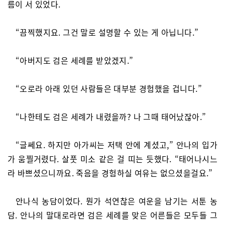
름이 서 있었다.
“끔찍했지요. 그건 말로 설명할 수 있는 게 아닙니다.”
“아버지도 검은 세례를 받았겠지.”
“오로라 아래 있던 사람들은 대부분 경험했을 겁니다.”
“나한테도 검은 세례가 내렸을까? 나 그때 태어났잖아.”
“글쎄요. 하지만 아가씨는 저택 안에 계셨고,” 안나의 입가
가 움찔거렸다. 살풋 미소 같은 걸 띠는 듯했다. “태어나시느
라 바쁘셨으니까요. 죽음을 경험하실 여유는 없으셨을걸요.”
안나식 농담이었다. 뭔가 석연찮은 여운을 남기는 서툰 농
담. 안나의 말대로라면 검은 세례를 맞은 어른들은 모두들 그