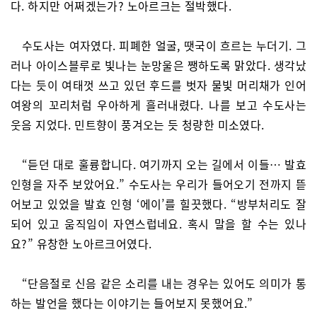
다. 하지만 어쩌겠는가? 노아르크는 절박했다.
수도사는 여자였다. 피폐한 얼굴, 땟국이 흐르는 누더기. 그
러나 아이스블루로 빛나는 눈망울은 쨍하도록 맑았다. 생각났
다는 듯이 여태껏 쓰고 있던 후드를 벗자 물빛 머리채가 인어
여왕의 꼬리처럼 우아하게 흘러내렸다. 나를 보고 수도사는
웃음 지었다. 민트향이 풍겨오는 듯 청량한 미소였다.
“듣던 대로 훌륭합니다. 여기까지 오는 길에서 이들… 발효
인형을 자주 보았어요.” 수도사는 우리가 들어오기 전까지 뜯
어보고 있었을 발효 인형 ‘에이’를 힐끗했다. “방부처리도 잘
되어 있고 움직임이 자연스럽네요. 혹시 말을 할 수는 있나
요?” 유창한 노아르크어였다.
“단음절로 신음 같은 소리를 내는 경우는 있어도 의미가 통
하는 발언을 했다는 이야기는 들어보지 못했어요.”