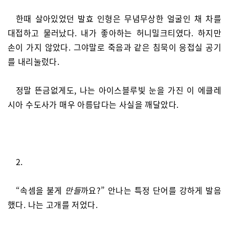
한때 살아있었던 발효 인형은 무념무상한 얼굴인 채 차를
대접하고 물러났다. 내가 좋아하는 허니밀크티였다. 하지만
손이 가지 않았다. 그야말로 죽음과 같은 침묵이 응접실 공기
를 내리눌렀다.
정말 뜬금없게도, 나는 아이스블루빛 눈을 가진 이 에클레
시아 수도사가 매우 아름답다는 사실을 깨달았다.
2.
“속셈을 불게
만들
까요?” 안나는 특정 단어를 강하게 발음
했다. 나는 고개를 저었다.