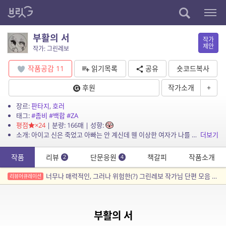
부활의 서
작가
제안
작가: 그린레보
작품공감
11
읽기목록
공유
숏코드복사
후원
작가소개
+
장르:
판타지
,
호러
태그:
#좀비
#백합
#ZA
평점
×24
| 분량: 166매 | 성향:
소개: 아이고 신은 죽었고 아빠는 안 계신데 웬 이상한 여자가 나를 유혹하는 데다 시체들이 사람을 막 물어뜯네! 백합 좀비 종말 와장창 판타지.
더보기
작품
리뷰
단문응원
책갈피
작품소개
2
4
너무나 매력적인, 그러나 위험한(?) 그린레보 작가님 단편 모음 큐레이션
리뷰어큐레이션
부활의 서