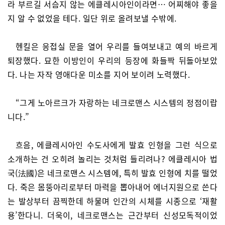
라 부르길 서슴지 않는 에클레시아인이라면… 어찌해야 좋을
지 알 수 없었을 테다. 일단 위로 올려보낼 수밖에.
헨킬은 응접실 문을 열어 우리를 들여보내고 예의 바르게
퇴장했다. 묘한 이방인이 우리의 등장에 화들짝 뒤돌아보았
다. 나는 자작 영애다운 미소를 지어 보이려 노력했다.
“그게 노아르크가 자랑하는 네크로맨스 시스템의 정점이랍
니다.”
흐음, 에클레시아인 수도사에게 발효 인형을 그런 식으로
소개하는 건 오히려 놀리는 것처럼 들리려나? 에클레시아 법
국(法國)은 네크로맨스 시스템에, 특히 발효 인형에 치를 떨었
다. 죽은 몸뚱아리로부터 마력을 뽑아내어 에너지원으로 쓴다
는 발상부터 끔찍한데 하물며 인간의 시체를 시종으로 ‘재활
용’한다니. 더욱이, 네크로맨스는 근간부터 신성모독적이었