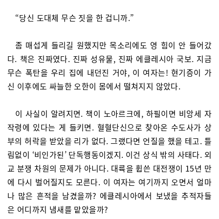
“당신 도대체 무슨 짓을 한 겁니까.”
좀 매섭게 들리길 원했지만 목소리에도 영 힘이 안 들어갔
다. 책은 진짜였다. 진짜 성유물, 진짜 에클레시아 국보. 지금
무슨 폭탄을 우리 집에 내던진 거야, 이 여자는! 현기증이 가
신 이후에도 싸늘한 오한이 몸에서 떨쳐지지 않았다.
이 사실이 알려지면. 책이 노아르크에, 하필이면 비앙세 자
작령에 있다는 게 들키면. 혈혈단신으로 찾아온 수도사가 상
부의 허락을 받았을 리가 없다. 그랬다면 언질을 했을 테고. 틀
림없이 ‘비인가된’ 단독행동이겠지. 이건 상식 밖의 사태다. 외
교 분쟁 차원의 문제가 아니다. 대륙을 휩쓴 대전쟁이 15년 만
에 다시 벌어질지도 모른다. 이 여자는 여기까지 오면서 얼마
나 많은 흔적을 남겼을까? 에클레시아에서 보냈을 추적자들
은 어디까지 냄새를 맡았을까?