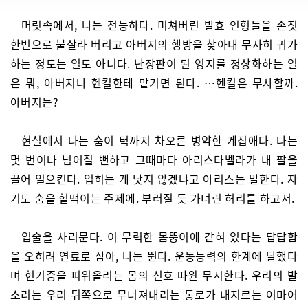
머릿속에서, 나는 전능하다. 미쳐버린 발효 인형들을 손짓
한번으로 불살라 버리고 아버지의 행방을 찾아내 무사히 귀가
하는 정도는 일도 아니다. 난장판이 된 영지를 정상화하는 일
은 뭐, 아버지나 헨킬한테 맡기면 된다. …헨킬은 무사할까.
아버지는?
현실에서 나는 숨이 턱까지 차오른 병약한 계집애다. 나는
몇 번이나 넘어질 뻔하고 그때마다 아리스타벨라가 내 팔을
끌어 일으킨다. 업히는 게 낫지 않겠냐고 아리스는 말한다. 자
기도 숨을 헐떡이는 주제에. 부러질 듯 가녀린 허리를 하고서.
입술을 사리문다. 이 무력한 몸뚱이에 갇혀 있다는 답답함
을 오히려 연료로 삼아, 나는 뛴다. 운동능력의 한계에 달했다
며 현기증을 피워올리는 몸의 신호 따윈 무시한다. 우리의 발
소리는 우리 뒤쪽으로 무너져내리는 통로가 내지르는 어마어