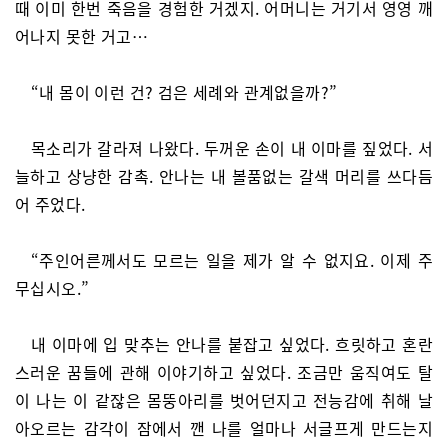
때 이미 한번 죽음을 경험한 거겠지. 어머니는 거기서 영영 깨
어나지 못한 거고…
“내 몸이 이런 건? 검은 세례와 관계없을까?”
목소리가 갈라져 나왔다. 두꺼운 손이 내 이마를 짚었다. 서
늘하고 상냥한 감촉. 안나는 내 볼품없는 갈색 머리를 쓰다듬
어 주었다.
“주인어른께서도 모르는 일을 제가 알 수 없지요. 이제 주
무십시오.”
내 이마에 입 맞추는 안나를 붙잡고 싶었다. 흐릿하고 혼란
스러운 꿈들에 관해 이야기하고 싶었다. 조금만 움직여도 탈
이 나는 이 같잖은 몸뚱아리를 벗어던지고 전능감에 취해 날
아오르는 감각이 잠에서 깬 나를 얼마나 서글프게 만드는지