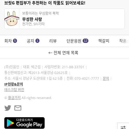
브릿G 편집부가 추천하는 이 작품도 읽어보세요!
보통이라는 무심함의 폭력
무성한 사랑
천가연, SF/기타
회차
공지
리뷰
단문응원
책갈피
작품
5
1
12
← 전체 연재 목록
(주)민음인
대표: 박근섭
사업자번호:
211-88-33701
통신판매업신고: 제2013-서울강남-02625호
주소: 서울시 강남구 도산대로 1길 62 5층
전화: 070-4021-7777
문의
IP현황&문의
데스크탑 버전
©
황금가지
All rights reserved.