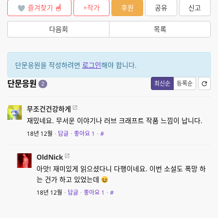
즐겨찾기
+작가
후원
공유
신고
다음회
목록
단문응원을 작성하려면
로그인
해야 합니다.
단문응원
최신순
등록순
2
무조건건강하게
재밌네요. 무서운 이야기나 러브 크래프트 작품 느낌이 납니다.
18년 12월
·
답글
·
좋아요
1
·
#
OldNick
아앗! 재미있게 읽으셨다니 다행이네요. 이번 소설도 폭망 하
는 건가 하고 있었는데
18년 12월
·
답글
·
좋아요
1
·
#