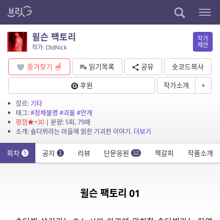
윌슨 팩토리
작가
제안
작가: OldNick
즐겨찾기
읽기목록
공유
숏코드복사
후원
작가소개
+
장르:
기타
태그:
#정체불명
#괴물
#안개
평점
×30
| 분량: 5회, 79매
소개: 솔더뷔라는 마을에 얽힌 기괴한 이야기.
더보기
회차
공지
리뷰
단문응원
책갈피
작품소개
5
1
12
윌슨 팩토리 01