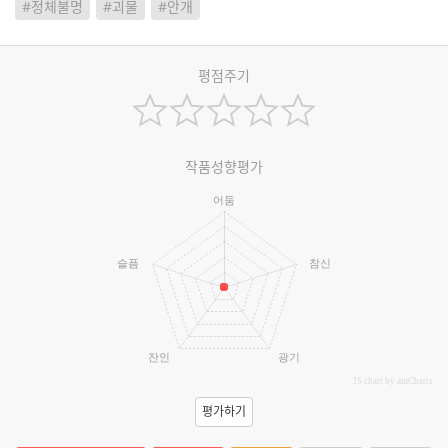
#정체불명
#괴물
#안개
평점주기
작품성향평가
어둠
슬픔
참신
잔인
광기
JS chart by amCharts
평가하기