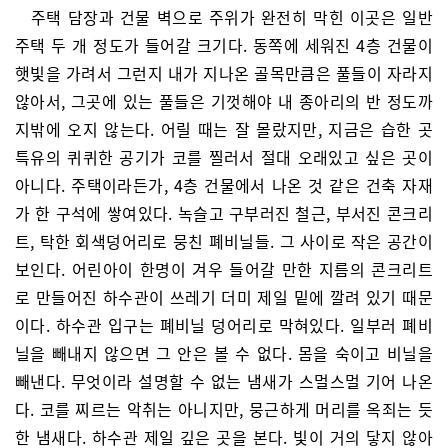
주택 담장과 건물 벽으로 주위가 완전히 막힌 이곳은 일반
주택 두 개 정도가 들어갈 크기다. 동쪽에 세워진 4층 건물이
햇빛을 가려서 그런지 내가 지나온 골목만큼은 풀들이 자라지
않아서, 그곳에 있는 풀들은 기껏해야 내 종아리의 반 정도까
지밖에 오지 않는다. 어릴 때는 잘 몰랐지만, 지금은 습한 곳
특유의 퀴퀴한 공기가 코를 찔러서 절대 오래있고 싶은 곳이
아니다. 주택이라든가, 4층 건물에서 나온 것 같은 건축 자재
가 한 구석에 쌓여있다. 녹슬고 구부러진 철근, 부서진 콘크리
트, 탁한 회색덩어리로 뭉친 폐비닐들. 그 사이로 작은 공간이
보인다. 어린아이 한명이 겨우 들어갈 만한 지름의 콘크리트
로 만들어진 하수관이 쓰레기 더미 제일 밑에 깔려 있기 때문
이다. 하수관 입구는 폐비닐 덩어리로 막혀있다. 일부러 폐비
닐을 빼내지 않으면 그 안은 볼 수 없다. 몸을 숙이고 비닐을
빼낸다. 무엇이라 설명할 수 없는 냄새가 스멀스멀 기어 나온
다. 코를 찌르는 악취는 아니지만, 뭉근하게 머리를 옥죄는 듯
한 냄새다. 하수관 제일 깊은 곳을 본다. 빛이 거의 닿지 않아