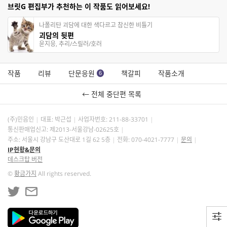
브릿G 편집부가 추천하는 이 작품도 읽어보세요!
나폴리탄 괴담에 대한 색다르고 참신한 비틀기
괴담의 뒷편
윤지응, 추리/스릴러/호러
작품
리뷰
단문응원
책갈피
작품소개
6
← 전체 중단편 목록
(주)민음인
대표: 박근섭
사업자번호:
211-88-33701
통신판매업신고: 제2013-서울강남-02625호
주소: 서울시 강남구 도산대로 1길 62 5층
전화: 070-4021-7777
문의
IP현황&문의
데스크탑 버전
©
황금가지
All rights reserved.