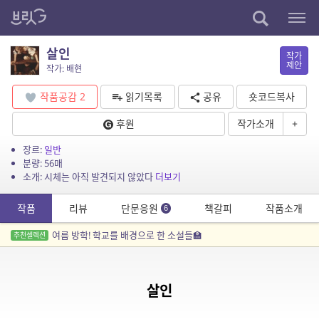
살인
작가
제안
작가: 배현
작품공감
2
읽기목록
공유
숏코드복사
후원
작가소개
+
장르:
일반
분량: 56매
소개: 시체는 아직 발견되지 않았다
더보기
작품
리뷰
단문응원
책갈피
작품소개
6
여름 방학! 학교를 배경으로 한 소설들🏫
추천셀렉션
살인