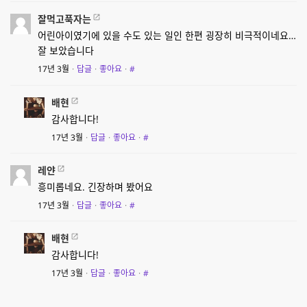
잘먹고푹자는
어린아이였기에 있을 수도 있는 일인 한편 굉장히 비극적이네요…
잘 보았습니다
17년 3월
·
답글
·
좋아요
·
#
배현
감사합니다!
17년 3월
·
답글
·
좋아요
·
#
레얀
흥미롭네요. 긴장하며 봤어요
17년 3월
·
답글
·
좋아요
·
#
배현
감사합니다!
17년 3월
·
답글
·
좋아요
·
#