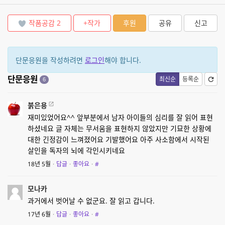
작품공감
2
+작가
후원
공유
신고
단문응원을 작성하려면
로그인
해야 합니다.
단문응원
최신순
등록순
6
붉은용
재미있었어요^^ 앞부분에서 남자 아이들의 심리를 잘 읽어 표현
하셨네요 글 자체는 무서움을 표현하지 않았지만 기묘한 상황에
대한 긴정감이 느껴졌어요 기발했어요 아주 사소함에서 시작된
살인을 독자의 뇌에 각인시키네요
18년 5월
·
답글
·
좋아요
·
#
모나카
과거에서 벗어날 수 없군요. 잘 읽고 갑니다.
17년 6월
·
답글
·
좋아요
·
#