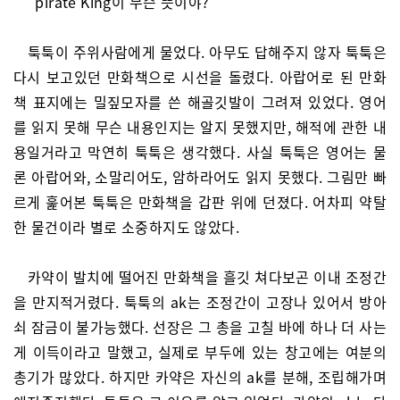
“pirate King이 무슨 뜻이야?”
툭툭이 주위사람에게 물었다. 아무도 답해주지 않자 툭툭은
다시 보고있던 만화책으로 시선을 돌렸다. 아랍어로 된 만화
책 표지에는 밀짚모자를 쓴 해골깃발이 그려져 있었다. 영어
를 읽지 못해 무슨 내용인지는 알지 못했지만, 해적에 관한 내
용일거라고 막연히 툭툭은 생각했다. 사실 툭툭은 영어는 물
론 아랍어와, 소말리어도, 암하라어도 읽지 못했다. 그림만 빠
르게 훑어본 툭툭은 만화책을 갑판 위에 던졌다. 어차피 약탈
한 물건이라 별로 소중하지도 않았다.
카약이 발치에 떨어진 만화책을 흘깃 쳐다보곤 이내 조정간
을 만지적거렸다. 툭툭의 ak는 조정간이 고장나 있어서 방아
쇠 잠금이 불가능했다. 선장은 그 총을 고칠 바에 하나 더 사는
게 이득이라고 말했고, 실제로 부두에 있는 창고에는 여분의
총기가 많았다. 하지만 카약은 자신의 ak를 분해, 조립해가며