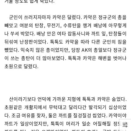
거울 정도로 쉽게 죽었다.
군인이 쓰러지자마자 카약은 달렸다. 카약은 정규군의 총을
빼앗고 여분의 탄창, 무전기, 수류탄을 챙겨 배낭에 아무렇게
나 쑤셔 박았다. 배낭 안은 여타 잡동사니와 까트 잎, 탄창들이
뒤섞여 난장판이었다. 툭툭도 카약을 따라 다른 군인의 짐을
뺐었다. 익숙치 않은 총이었지만, 당장 AK의 총알보다 정규군
이 쓰는 총탄이 더 많아보였다. 툭툭과 카약은 해변을 벗어나
초원으로 달렸다.
산이라기보다 언덕에 가까운 지형에 툭툭과 카약은 숨었다.
초원같은 개활지에서 무턱대고 달리다간 발각되기 십상이었
다. 조금 여유를 찾자, 둘은 까트를 질겅질겅 씹었다. 카약이야
까트가 일상이었지만, 툭툭이 머리가 일순 어질해질 정도의