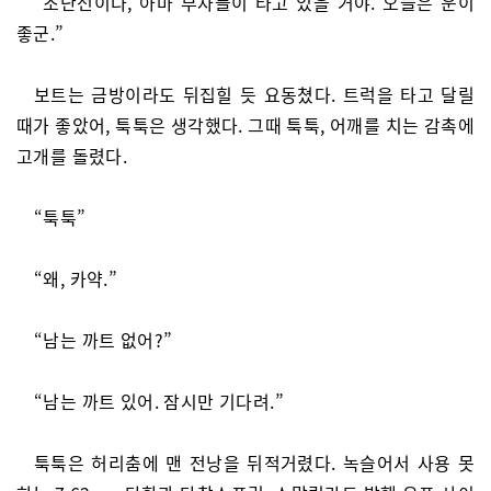
“조난선이다, 아마 부자들이 타고 있을 거야. 오늘은 운이
좋군.”
보트는 금방이라도 뒤집힐 듯 요동쳤다. 트럭을 타고 달릴
때가 좋았어, 툭툭은 생각했다. 그때 툭툭, 어깨를 치는 감촉에
고개를 돌렸다.
“툭툭”
“왜, 카약.”
“남는 까트 없어?”
“남는 까트 있어. 잠시만 기다려.”
툭툭은 허리춤에 맨 전낭을 뒤적거렸다. 녹슬어서 사용 못