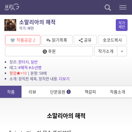
소말리아의 해적
작가
제안
작가: 배현
작품공감
2
읽기목록
공유
숏코드복사
후원
작가소개
+
장르:
판타지
,
일반
태그:
#해적
#소년병
평점
×10
| 분량: 58매
소개: 정직한 제목, 정직한 내용.
더보기
작품
리뷰
단문응원
책갈피
작품소개
1
소말리아의 해적