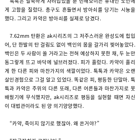
툭툭은 말쑥하게 차려입었을 뿐 빈해보이는 유대인 노인에
게 고함을 질렀다. 총구도 흔들면서 방아쇠를 당기는 시늉을
했다. 그리고 카약은 방아쇠를 실제로 당겼다.
7.62mm 탄환은 ak시리즈의 그 저주스러운 완성도에 힙입
어, 단 한발의 탄 걸림도 없이 백인의 몸을 갈가리 찢어놓았다.
백인은 두 사람이 쏠 거라고는 전혀 예상하지 못한 채, 두 눈만
동그랗게 뜨고 바닥에 널브러졌다. 피가 흘렀다. 카약이 흘리
게 한 다른 피와 마찬가지의 색깔이었다. 툭툭과 카약은 오랜
살인경험으로 그걸 알고 있었다. 똑같은 피, 평등한 단말마. 툭
툭과 카약은 주위의 다른 또래, 다른 어른들과 마찬가지로 못
배웠기에 무식했지만, ak시리즈로 평등을 실현할 때면 자신
이 대법관이라도 된 양 의기양양했다.
“카약, 죽이지 않기로 했잖아. 왜 쏜거야?”