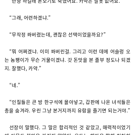
“반항 하길래 본보기로 죽였어요. 카약은 잘못 없어요.”
“그래, 어련하겠냐.”
“무작정 쏴버렸는데, 괜찮은 선택이었을까요?”
“뭐 어쩌겠냐. 이미 쏴버린걸. 그리고 이런 데에 어슬렁 오
는 놈팽이가 무슨 거물이겠냐. 갓 돈맛을 본 졸부 정도나 되겠
지. 잘했다, 카약.”
“네.”
“인질들은 큰 방 한구석에 몰아넣고, 갑판에 나온 녀석들은
총을 숨겨라. 우린 그냥 본거지까지 유람을 즐기면 되는거야.”
선장이 말했다. 그 말은 합리적인 것 같았고, 매력적이었기