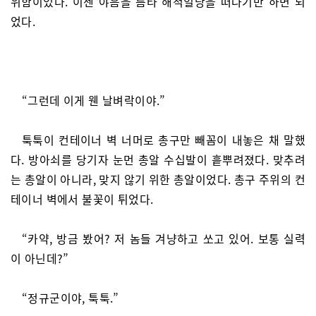
위함이었다. 이젠 야음을 틈타 해적일당을 떠나기만 하면 되
었다.
“그런데 이게 웬 날벼락이야.”
툭툭이 컨테이너 벽 너머로 총구만 빼꼼이 내놓은 채 말했
다. 방아쇠를 당기자 눈먼 총알 수십발이 흩뿌려졌다. 맞추려
는 총알이 아니라, 맞지 않기 위한 총알이었다. 총구 주위의 컨
테이너 벽에서 불꽃이 튀었다.
“카약, 방금 봤어? 저 놈들 겨냥하고 쏘고 있어. 보통 실력
이 아닌데?”
“정규군이야, 툭툭.”