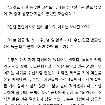
“그것도 인질 몸값만 그정도다. 배를 돌려달라는 말도 없었
어. 저 중에 상당한 거물이 있었던 모양이다.”
“일단 돈만이라도 빨리 받아요, 계좌는 보내줬어요?”
“바로 입금 될 거다, 뭐, 별 일 없을 거다. 우린 입금 받으면
인질들을 바로 풀어주기만 하면 되는 거야.”
선장은 마치 자기 자신에게 들려주듯 말했다. 툭툭은 카약
의 기색을 살폈다. 소년병시절, 카약은 몸담고 있는 군벌이 무
너지는 시기를 귀신처럼 알았다. 카약은 툭툭을 거의 멱살을
잡고 빠져나왔고, 툭툭은 자신들이 추격자들에게 무참히 살해
될 거라 믿어 의심치 않았다. 분명 팔이 잘리겠지? 아프지만
말아야 할 텐데. 군벌이 다른 군벌에게 강제 흡수되었다는 소
식을 들은 것은 탈출한지 삼일 후였다. 흡수 과정에서 장군을