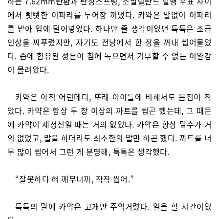
하는 7.62mm탄환과 탄창스프링, 소말릴란드 발행 우표 사이
에서 빳빳한 이파리를 두어장 꺼냈다. 카약은 말없이 이파리
를 받아 입에 털어넣었다. 하나만 줄 생각이었던 툭툭은 조금
인상을 찌푸렸지만, 자기도 전낭에서 한 장을 꺼내 씹어물었
다. 즙에 함유된 성분이 침에 녹으면서 거부할 수 없는 이완감
이 몰려왔다.
카약은 아직 어린데다, 또래 아이들에 비해서도 몸집이 작
았다. 카약은 항상 두 장 이상의 까트를 씹곤 했는데, 그 때문
에 카약이 제정신일 때는 거의 없었다. 카약은 항상 말수가 거
의 없었고, 말을 하더라도 최소한의 말만 하곤 했다. 까트를 너
무 많이 씹어서 그런 게 분명해, 툭툭은 생각했다.
“잘못하다 혀 깨무니까, 작작 씹어.”
툭툭의 말에 카약은 고개만 주억거렸다. 일을 할 시간이었