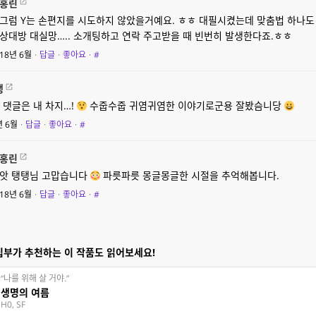
홍린
그럼 Y는 손편지를 시도하지 않았을거예요. ㅎㅎ 대필시켰는데 맞춤법 하나도
상대방 대실망….. 소개팅하고 연락 주고받을 때 빈번히 발생한다죠.ㅎㅎ
18년 6월
·
답글
·
좋아요
·
#
탱
 댓글은 내 차지…!
수줍수줍 귀염귀염한 이야기로군용 잘봤슴니당
년 6월
·
답글
·
좋아요
·
#
홍린
앗 탱탱님 고맙습니다
파릇파릇 몽글몽글한 시절을 추억해봅니다.
18년 6월
·
답글
·
좋아요
·
#
집부가 추천하는 이 작품도 읽어보세요!
“나를 위해 살 거야.”
생명의 여름
H0, SF