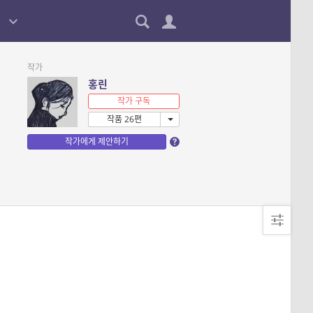
작가
홍린
작가 구독
작품 26편
작가에게 제안하기