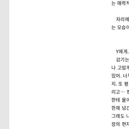
는 매력
자리에
는 모습
Y에게.
감기는
나 고맙게
있어. 너
지. 또 
리고… 
한테 물
한채 넘
그래도 니
장의 편