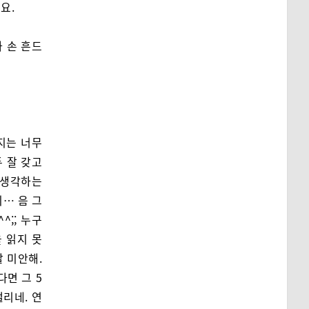
요.
 손 흔드
지는 너무
두 잘 갖고
게 생각하는
지… 음 그
;; 누구
 읽지 못
 미안해.
다면 그 5
리네. 연