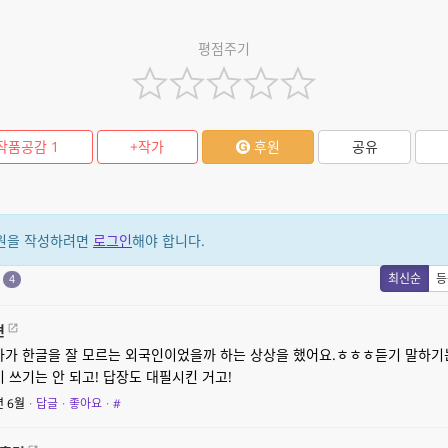
평점주기
작품공감
1
+작가
후원
공유
원을 작성하려면
로그인
해야 합니다.
원
최신순
등
4
켠
자가 한글을 잘 모르는 외국인이었을까 하는 상상을 했어요.ㅎㅎㅎ듣기 말하기
 쓰기는 안 되고! 답장도 대필시킨 거고!
년 6월
·
답글
·
좋아요
·
#