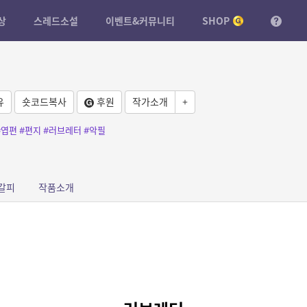
상
스레드소설
이벤트&커뮤니티
SHOP
유
숏코드복사
후원
작가소개
+
#엽편
#편지
#러브레터
#악필
갈피
작품소개