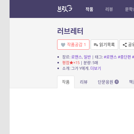
작품
리뷰
문학
러브레터
작품공감
1
읽기목록
공
장르:
로맨스
,
일반
| 태그:
#로맨스
#중단편
평점
×15
| 분량: 5매
소개: 그가 Y에게.
더보기
작품
리뷰
단문응원
책
4