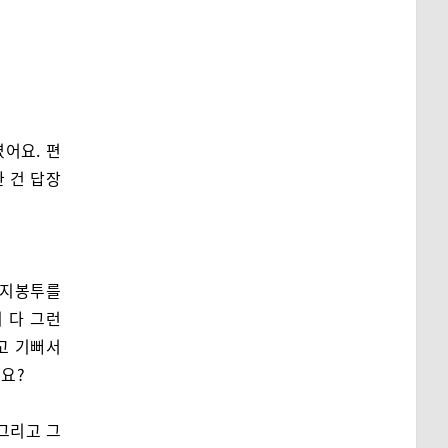
어요. 편
 건 답장
편지봉투를
 다 그런
고 기뻐서
어요?
그리고 그