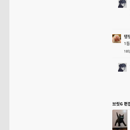
탱
1등
18
브릿G 편