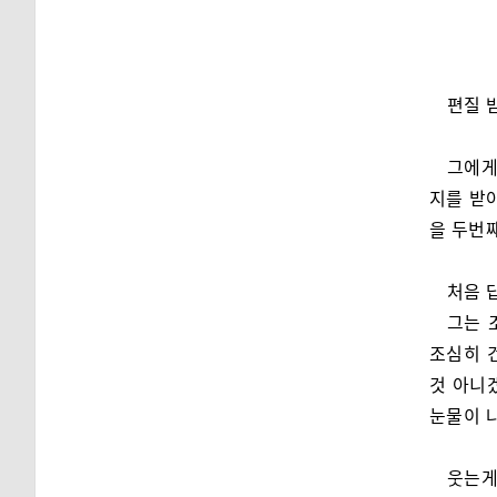
편질 
그에게
지를 받
을 두번
처음 답
그는 
조심히 
것 아니
눈물이 
웃는게