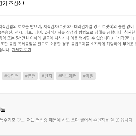
감기 조심해!
저작권법의 보호를 받으며, 저작권자(브릿G가 대리권자일 경우 브릿G)의 승인 없이
 공중송신, 전시, 배포, 대여, 2차적저작물 작성의 방법으로 침해를 금합니다. 침해한
징역 또는 5천만원 이하의 벌금에 처하거나 이를 병과할 수 있습니다.(「저작권법」
. 또한 불법 복제물임을 알고도 소유한 경우 불법복제물 소지죄에 해당하여 무거운
습니다.
자세히 보기
#중단편
#엽편
#편지
#러브레터
#악필
멘트
 특수기호 ♡…. 저는 편집증 때문에 하도 쓰다 찢어서 손편지를 잘 못 씁니다.