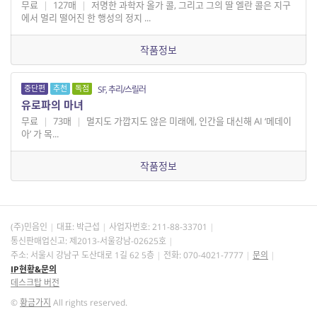
무료
|
127매
|
저명한 과학자 올가 콜, 그리고 그의 딸 엘란 콜은 지구
에서 멀리 떨어진 한 행성의 정지 ...
작품정보
중단편
추천
독점
SF, 추리/스릴러
유로파의 마녀
무료
|
73매
|
멀지도 가깝지도 않은 미래에, 인간을 대신해 AI ‘메데이
아’ 가 목...
작품정보
(주)민음인
대표: 박근섭
사업자번호:
211-88-33701
통신판매업신고: 제2013-서울강남-02625호
주소: 서울시 강남구 도산대로 1길 62 5층
전화: 070-4021-7777
문의
IP현황&문의
데스크탑 버전
©
황금가지
All rights reserved.