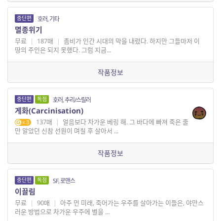
중단편
호러, 기타
멸종위기
무료
|
187매
|
좀비가 인간 시대의 막을 내렸다. 하지만 그들마저 이
땅의 주인은 되지 못했다. 그럼 지금...
작품정보
중단편
독점
호러, 추리/스릴러
게화(Carcinisation)
137매
|
얼음보다 차가운 베링 해. 그 바다에 빠져 죽은 줄
3
만 알았던 신참 선원이 며칠 후 살아서 ...
작품정보
중단편
독점
SF, 로맨스
이끌림
무료
|
90매
|
아주 먼 미래, 죽어가는 우주를 살아가는 이들은, 야만스
러운 방법으로 차가운 우주에 별을 ...