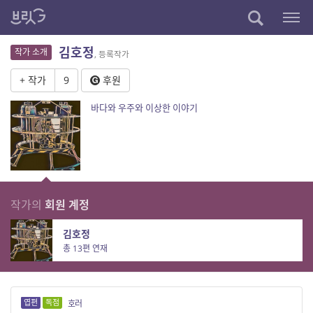
김호정
작가 소개
, 등록작가
+ 작가
9
후원
바다와 우주와 이상한 이야기
작가의
회원 계정
김호정
총 13편 연재
엽편
독점
호러