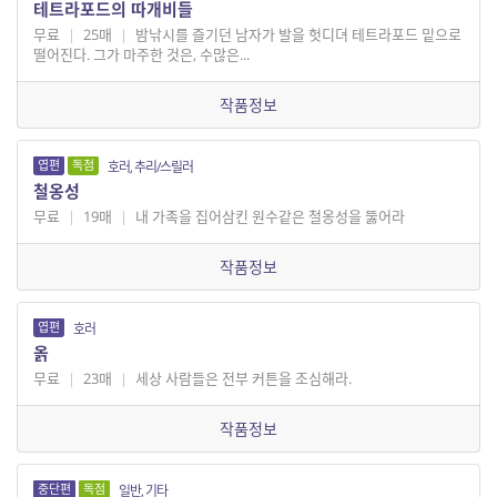
테트라포드의 따개비들
무료
|
25매
|
밤낚시를 즐기던 남자가 발을 헛디뎌 테트라포드 밑으로
떨어진다. 그가 마주한 것은, 수많은...
작품정보
엽편
독점
호러, 추리/스릴러
철옹성
무료
|
19매
|
내 가족을 집어삼킨 원수같은 철옹성을 뚫어라
작품정보
엽편
호러
옭
무료
|
23매
|
세상 사람들은 전부 커튼을 조심해라.
작품정보
중단편
독점
일반, 기타