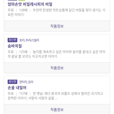
엄마손맛 비밀레시피의 비밀
무료
|
128매
|
우연히 탄생한 히트상품에 담긴 비밀을 찾다 생기는 기
묘한 이야기.
작품정보
중단편
호러, 추리/스릴러
숨바꼭질
무료
|
125매
|
놀이를 계속하고 싶은 아이와 놀이를 끝내고 싶은 아이
의 끝날 줄 모르는 지긋지긋한 이야기
작품정보
중단편
판타지, 호러
손을 내밀어
무료
|
157매
|
먼 옛날, 레다 왕국의 비톨트 성에서 벌어진 괴기하고
끔찍한 이야기. 사람이 사람의 살을 ...
작품정보