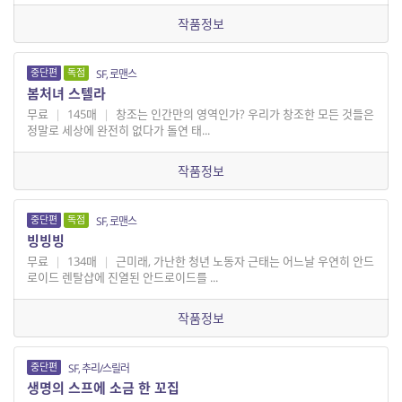
작품정보
중단편
독점
SF, 로맨스
봄처녀 스텔라
무료
|
145매
|
창조는 인간만의 영역인가? 우리가 창조한 모든 것들은
정말로 세상에 완전히 없다가 돌연 태...
작품정보
중단편
독점
SF, 로맨스
빙빙빙
무료
|
134매
|
근미래, 가난한 청년 노동자 근태는 어느날 우연히 안드
로이드 렌탈샵에 진열된 안드로이드를 ...
작품정보
중단편
SF, 추리/스릴러
생명의 스프에 소금 한 꼬집