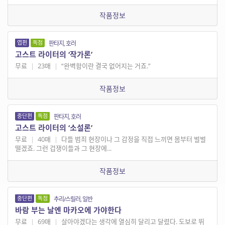
작품정보
엽편
독점
판타지, 호러
고스트 라이터의 ‘작가론’
무료
|
23매
|
“완벽함이란 결국 없어지는 거죠.”
작품정보
중단편
독점
판타지, 호러
고스트 라이터의 ‘소설론’
무료
|
40매
|
다들 범죄 현장이나 그 감정을 직접 느끼면 몸부터 벌벌
떨겠죠. 그런 겁쟁이들과 그 현장에...
작품정보
중단편
독점
추리/스릴러, 일반
바람 부는 날엔 마카오에 가야한다
무료
|
69매
|
살아야겠다는 생각에 열심히 달리고 달렸다. 도보로 뛰