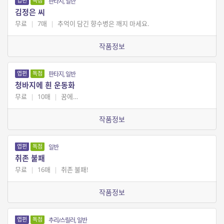
엽편
독점
판타지, 일반
김정은 씨
무료
|
7매
|
추억이 담긴 향수병은 깨지 마세요.
작품정보
엽편
독점
판타지, 일반
청바지에 흰 운동화
무료
|
10매
|
꿈에…
작품정보
엽편
독점
일반
취존 불패
무료
|
16매
|
취존 불패!
작품정보
엽편
독점
추리/스릴러, 일반