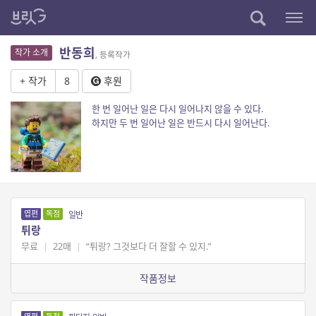
반동희
작가 소개
, 등록작가
+ 작가
8
후원
한 번 일어난 일은 다시 일어나지 않을 수 있다.
하지만 두 번 일어난 일은 반드시 다시 일어난다.
엽편
독점
일반
튀랑
무료
|
22매
|
“튀랑? 그것보다 더 잘할 수 있지.”
작품정보