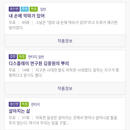
중단편
추천
독점
일반
내 손에 악마가 있어
무료
|
45매
|
그날은 “엄마 내 손에 악마가 있어”라고 두희가 얘기한
밤이었다.
작품정보
엽편
독점
판타지, 일반
디스플레이 연구원 김중원의 뿌리
무료
|
14매
|
지구촌 시대란 말도 아득한 시대였다. 일부는 지구가 평
평하다고 믿기도 했다.
작품정보
중단편
독점
판타지
살아지는 삶
무료
|
31매
|
지독한 일상은 살아지는 것에서 벗어나 살아나갈 틈을
주지 않는다. 여기서 우리는 답을 구할...