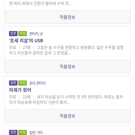
면 머리 위에서 간판이 떨어져 수박 쪼...
작품정보
엽편
독점
판타지, SF
‘호세 리살’의 USB
무료
|
27매
|
그들은 늘 지구를 관찰하고 응원했다. 넓은 우주를 설명
하고 자신들이 걸어온 길과 그 반성을...
작품정보
엽편
독점
호러, 판타지
미래가 왔어
무료
|
22매
|
내가 허상을 보기 시작한 건 3주 전이었다. 하루는 꿈자
리가 뒤숭숭해 아침부터 기분이 좋지...
작품정보
엽편
독점
일반, 기타