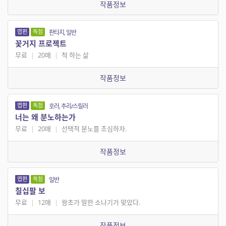
작품정보
엽편
독점
판타지, 일반
꽃거지 프로젝트
무료
|
20매
|
척 하는 삶
작품정보
엽편
독점
호러, 추리/스릴러
너는 왜 분노하는가
무료
|
20매
|
선택적 분노를 조심하자.
작품정보
엽편
독점
일반
칠십팔 보
무료
|
12매
|
왕초가 말한 소나기가 맞았다.
작품정보