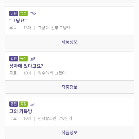
엽편
독점
호러
“그냥요”
무료
|
13매
|
그냥요. 전부 그냥요.
작품정보
엽편
독점
호러
상자에 있다고요?
무료
|
10매
|
영수야 왜 그랬어
작품정보
엽편
독점
호러
그의 카톡방
무료
|
10매
|
전자발찌란 무엇인가
작품정보