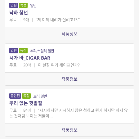
엽편
독점
일반
낙하 청년
무료
|
9매
|
“저 이제 내려가 살려고요.”
작품정보
엽편
독점
추리/스릴러, 일반
시가 바_CIGAR BAR
무료
|
20매
|
이 실장 여기 세이프인가?
작품정보
중단편
독점
호러, 일반
뿌리 없는 헛발질
무료
|
84매
|
“시시하지만 시시하지 않은 척하고 뭔가 하지만 하지 않
는 것처럼 보이는 저들이 ...
작품정보