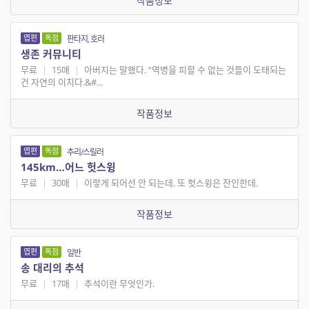
작품정보
엽편
독점
판타지, 호러
생존 커뮤니티
무료
|
15매
|
아버지는 말했다. “역병을 피할 수 없는 것들이 도태되는
건 자연의 이치다.&#...
작품정보
엽편
독점
추리/스릴러
145km…어느 헛스윙
무료
|
30매
|
이렇게 되어선 안 되는데. 또 헛스윙은 잔인한데.
작품정보
엽편
독점
일반
송 대리의 추석
무료
|
17매
|
추석이란 무엇인가.