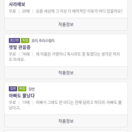
사라예보
무료
|
20매
|
요즘 세상에 그 이상 더 매력적인 이유가 어디 있을까요?
작품정보
중단편
독점
호러, 추리/스릴러
잿빛 관음증
무료
|
76매
|
제 이름은 가명이니 혹시라도 절 찾겠다는 생각은 하지
도 마세요.
작품정보
엽편
독점
일반
아빠도 뿔났다
무료
|
19매
|
아빠가 그래도 한 마디는 전해 달라고 하더라. 아빠도 뿔
났다고.
작품정보