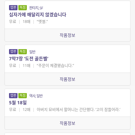
엽편
독점
판타지, SF
십자가에 매달리지 않겠습니다
무료
|
18매
|
“옛썰.”
작품정보
엽편
독점
일반
7막7장 ‘도전 골든벨’
무료
|
11매
|
“주문이 체결됐습니다.”
작품정보
엽편
독점
역사, 일반
5월 18일
무료
|
12매
|
아버지 묘비에서 할머니는 간단했다. ‘고이 잠들어라.’
작품정보