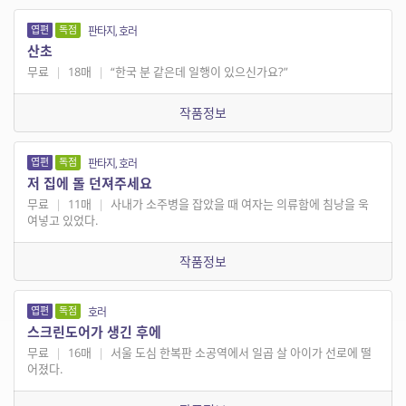
엽편
독점
판타지, 호러
산초
무료
|
18매
|
“한국 분 같은데 일행이 있으신가요?”
작품정보
엽편
독점
판타지, 호러
저 집에 돌 던져주세요
무료
|
11매
|
사내가 소주병을 잡았을 때 여자는 의류함에 침낭을 욱
여넣고 있었다.
작품정보
엽편
독점
호러
스크린도어가 생긴 후에
무료
|
16매
|
서울 도심 한복판 소공역에서 일곱 살 아이가 선로에 떨
어졌다.