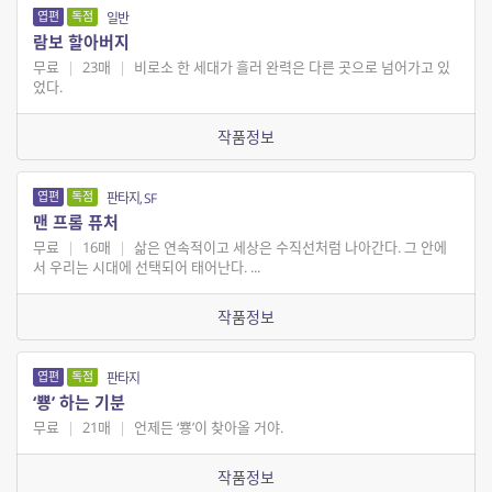
엽편
독점
일반
람보 할아버지
무료
|
23매
|
비로소 한 세대가 흘러 완력은 다른 곳으로 넘어가고 있
었다.
작품정보
엽편
독점
판타지, SF
맨 프롬 퓨처
무료
|
16매
|
삶은 연속적이고 세상은 수직선처럼 나아간다. 그 안에
서 우리는 시대에 선택되어 태어난다. ...
작품정보
엽편
독점
판타지
‘뿅’ 하는 기분
무료
|
21매
|
언제든 ‘뿅’이 찾아올 거야.
작품정보