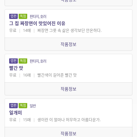
엽편
독점
판타지, 호러
그 집 짜장면이 맛있어진 이유
무료
|
14매
|
짜장면 그릇 속 삶은 생각보단 안온하다.
작품정보
엽편
독점
판타지, 호러
빨간 맛
무료
|
16매
|
빨간색이 길어준 빨간 맛
작품정보
엽편
독점
일반
일개미
무료
|
15매
|
생이란 이 얼마나 허무하고 아름다운가.
작품정보