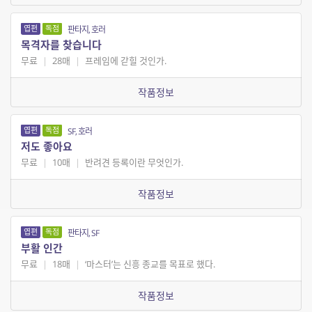
엽편
독점
판타지, 호러
목격자를 찾습니다
무료
|
28매
|
프레임에 갇힐 것인가.
작품정보
엽편
독점
SF, 호러
저도 좋아요
무료
|
10매
|
반려견 등록이란 무엇인가.
작품정보
엽편
독점
판타지, SF
부활 인간
무료
|
18매
|
‘마스터’는 신흥 종교를 목표로 했다.
작품정보