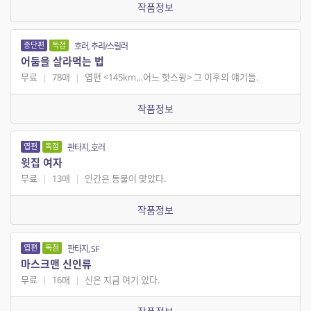
작품정보
중단편
독점
호러, 추리/스릴러
어둠을 살라먹는 법
무료
|
78매
|
엽편 <145km…어느 헛스윙> 그 이후의 얘기들.
작품정보
엽편
독점
판타지, 호러
윗집 여자
무료
|
13매
|
인간은 동물이 맞았다.
작품정보
엽편
독점
판타지, SF
마스크맨 신인류
무료
|
16매
|
신은 지금 여기 있다.