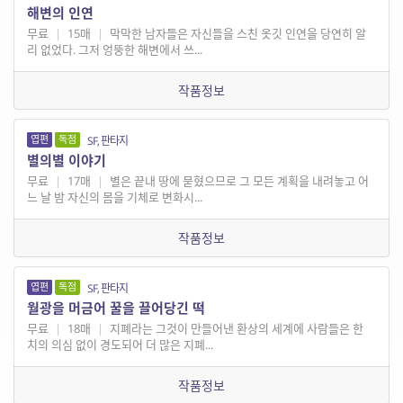
해변의 인연
무료
|
15매
|
막막한 남자들은 자신들을 스친 옷깃 인연을 당연히 알
리 없었다. 그저 엉뚱한 해변에서 쓰...
작품정보
엽편
독점
SF, 판타지
별의별 이야기
무료
|
17매
|
별은 끝내 땅에 묻혔으므로 그 모든 계획을 내려놓고 어
느 날 밤 자신의 몸을 기체로 변화시...
작품정보
엽편
독점
SF, 판타지
월광을 머금어 꿀을 끌어당긴 떡
무료
|
18매
|
지폐라는 그것이 만들어낸 환상의 세계에 사람들은 한
치의 의심 없이 경도되어 더 많은 지폐...
작품정보