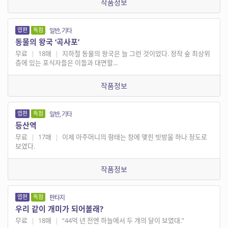
작품정보
엽편
독점
일반, 기타
동물의 왕국 ‘곡사포’
무료
|
18매
|
지하철 동물의 왕국은 늘 그런 것이었다. 정작 숲 최상위
층에 있는 포식자들은 이들과 대면할...
작품정보
엽편
독점
일반, 기타
등산역
무료
|
17매
|
이제 아주머니의 형태는 창에 맺힌 빗방울 하나 정도로
보였다.
작품정보
엽편
독점
판타지
우리 같이 개미가 되어볼래?
무료
|
18매
|
“44억 년 전엔 하늘에서 두 개의 달이 보였대.”