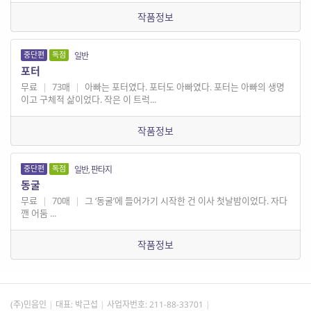
작품정보
중단편
독점
일반
포터
무료
|
73매
|
아빠는 포터였다. 포터도 아빠였다. 포터는 아빠의 생명
이고 구체적 삶이었다. 작은 이 트럭...
작품정보
중단편
독점
일반, 판타지
동굴
무료
|
70매
|
그 ‘동굴’에 들어가기 시작한 건 이사 첫날밤이었다. 자다
깬 어둠 ...
작품정보
(주)민음인
대표: 박근섭
사업자번호:
211-88-33701