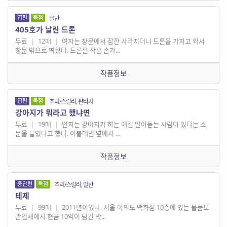
엽편
독점
일반
405호가 날린 드론
무료
|
12매
|
여자는 창문에서 잠깐 사라지더니 드론을 가지고 와서
창문 밖으로 띄웠다. 드론은 작은 손가...
작품정보
엽편
독점
추리/스릴러, 판타지
강아지가 뭐라고 했냐면
무료
|
19매
|
연지는 강아지가 하는 얘길 알아듣는 사람이 있다는 소
문을 들었다고 했다. 이를테면 옆에서 ...
작품정보
중단편
독점
추리/스릴러, 일반
테제
무료
|
99매
|
2011년이었나. 서울 여의도 백화점 10층에 있는 물품보
관업체에서 현금 10억이 담긴 박...