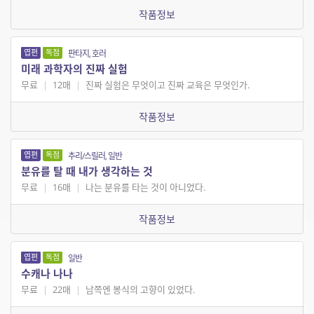
작품정보
엽편
독점
판타지, 호러
미래 과학자의 진짜 실험
무료
|
12매
|
진짜 실험은 무엇이고 진짜 교육은 무엇인가.
작품정보
엽편
독점
추리/스릴러, 일반
분유를 탈 때 내가 생각하는 것
무료
|
16매
|
나는 분유를 타는 것이 아니었다.
작품정보
엽편
독점
일반
수캐나 나나
무료
|
22매
|
남쪽엔 봉식의 고향이 있었다.