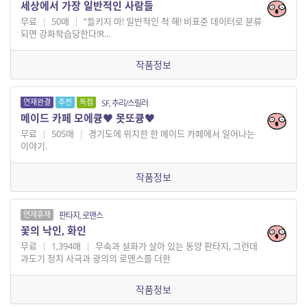
세상에서 가장 일반적인 사람들
무료
|
50매
|
“들키지 마! 일반적인 척 해! 비표준 데이터로 분류
되면 강화학습당한다!R...
작품정보
연재완결
추천
독점
SF, 추리/스릴러
메이드 카페 모에큥♥ 못또큥♥
무료
|
505매
|
경기도에 위치한 한 메이드 카페에서 일어나는
이야기.
작품정보
연재휴재
판타지, 로맨스
꽃의 낙인, 화인
무료
|
1,394매
|
무속과 설화가 살아 있는 동양 판타지, 그런데
과도기 정치 사극과 광의의 로맨스를 더한
작품정보