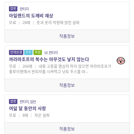
엽편
판타지
아일랜드의 도깨비 재상
무료
|
28매
|
옷과 옷의 악령에 얽힌 설화
작품정보
연재완결
추천
독점
SF, 판타지
까라마조프의 복수는 아무것도 낳지 않는다
무료
|
266매
|
내용 고증을 열심히 하지 않으면 까라마조프가
홍루이젠에서 씬피자를 시켜먹고 낫토 주스를 마...
작품정보
엽편
판타지, 일반
여덞 달 동안의 사랑
무료
|
8매
|
작은 설화
작품정보