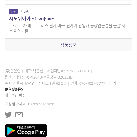
엽편
판타지
시노뷔이아 ~Σινοβιια~
무료
|
23매
|
그리스 닌자 비극 ‘닌자가 난입해 등장인물들을 몰살’ 하
는 이야기를 ...
작품정보
(주)민음인
대표: 박근섭
사업자번호:
211-88-33701
통신판매업신고: 제2013-서울강남-02625호
주소: 서울시 강남구 도산대로 1길 62 5층
전화: 070-4021-7777
문의
IP현황&문의
데스크탑 버전
©
황금가지
All rights reserved.