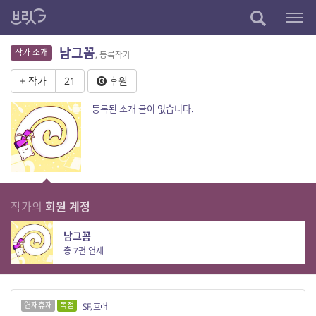
남그꼼
작가 소개
, 등록작가
+ 작가
21
후원
등록된 소개 글이 없습니다.
작가의
회원 계정
남그꼼
총 7편 연재
연재휴재
독점
SF, 호러