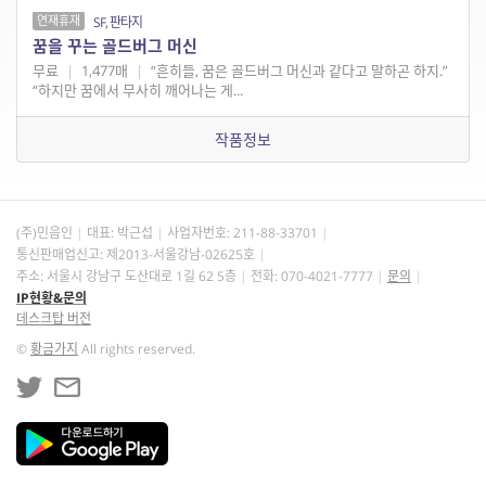
연재휴재
SF, 판타지
꿈을 꾸는 골드버그 머신
무료
|
1,477매
|
“흔히들, 꿈은 골드버그 머신과 같다고 말하곤 하지.”
“하지만 꿈에서 무사히 깨어나는 게...
작품정보
(주)민음인
대표: 박근섭
사업자번호:
211-88-33701
통신판매업신고: 제2013-서울강남-02625호
주소: 서울시 강남구 도산대로 1길 62 5층
전화: 070-4021-7777
문의
IP현황&문의
데스크탑 버전
©
황금가지
All rights reserved.