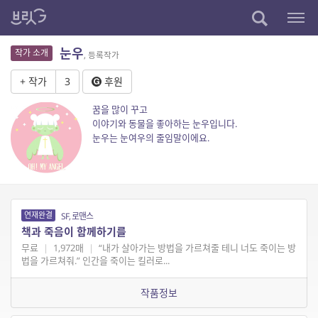
눈우
작가 소개
, 등록작가
+ 작가
3
후원
꿈을 많이 꾸고
이야기와 동물을 좋아하는 눈우입니다.
눈우는 눈여우의 줄임말이에요.
연재완결
SF, 로맨스
책과 죽음이 함께하기를
무료
|
1,972매
|
“내가 살아가는 방법을 가르쳐줄 테니 너도 죽이는 방
법을 가르쳐줘.” 인간을 죽이는 킬러로...
작품정보