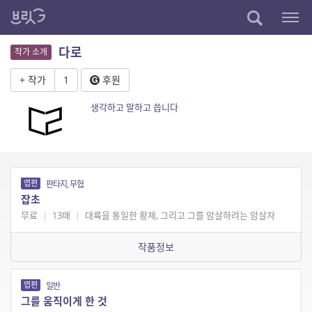
다로
작가 소개
+ 작가
1
후원
생각하고 말하고 씁니다
엽편
판타지, 무협
잡초
무료
|
13매
|
대륙을 통일한 황제, 그리고 그를 암살하려는 암살자
작품정보
엽편
일반
그를 움직이게 한 것