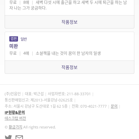
무료
|
8매
|
새벽 다섯 시에 출근을 하고 새벽 두 시에 퇴근을 하는 남
자 나는 그가 궁금하다.
작품정보
엽편
일반
미완
무료
|
4매
|
소설책을 내는 것이 꿈이 한 남자의 일생
작품정보
(주)민음인
대표: 박근섭
사업자번호:
211-88-33701
통신판매업신고: 제2013-서울강남-02625호
주소: 서울시 강남구 도산대로 1길 62 5층
전화: 070-4021-7777
문의
IP현황&문의
데스크탑 버전
©
황금가지
All rights reserved.