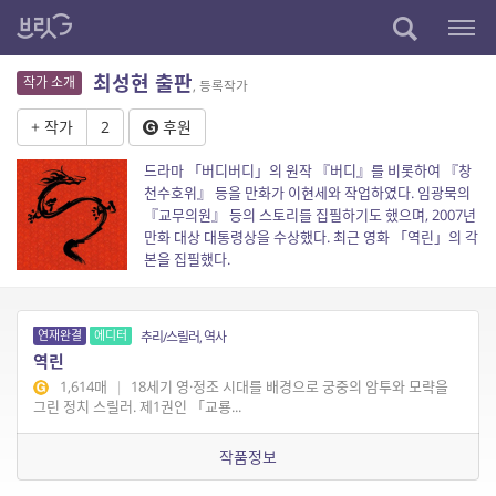
최성현 출판
작가 소개
, 등록작가
+ 작가
2
후원
드라마 「버디버디」의 원작 『버디』를 비롯하여 『창
천수호위』 등을 만화가 이현세와 작업하였다. 임광묵의
『교무의원』 등의 스토리를 집필하기도 했으며, 2007년
만화 대상 대통령상을 수상했다. 최근 영화 「역린」의 각
본을 집필했다.
연재완결
에디터
추리/스릴러, 역사
역린
1,614매
|
18세기 영·정조 시대를 배경으로 궁중의 암투와 모략을
그린 정치 스릴러. 제1권인 「교룡...
작품정보