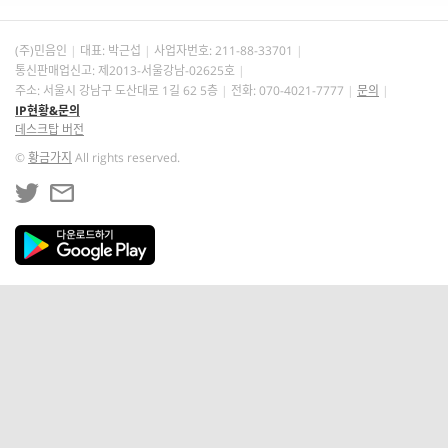
(주)민음인
대표: 박근섭
사업자번호:
211-88-33701
통신판매업신고: 제2013-서울강남-02625호
주소: 서울시 강남구 도산대로 1길 62 5층
전화: 070-4021-7777
문의
IP현황&문의
데스크탑 버전
©
황금가지
All rights reserved.