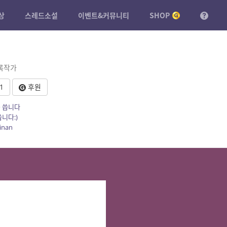
상
스레드소설
이벤트&커뮤니티
SHOP
등록작가
1
후원
을 씁니다
씁니다:)
inan