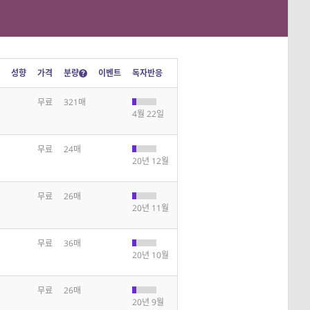
성향
가격
분량
이벤트
독자반응
무료
321매
4월 22일
무료
24매
20년 12월
무료
26매
20년 11월
무료
36매
20년 10월
무료
26매
20년 9월