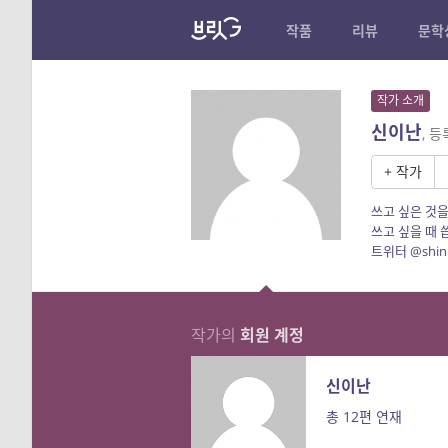
작품
리뷰
문학
작가 소개
신이난
, 
+ 작가
쓰고 싶은 것
쓰고 싶을 때 
트위터 @shin
작가의
회원 계정
신이난
총 12편 연재