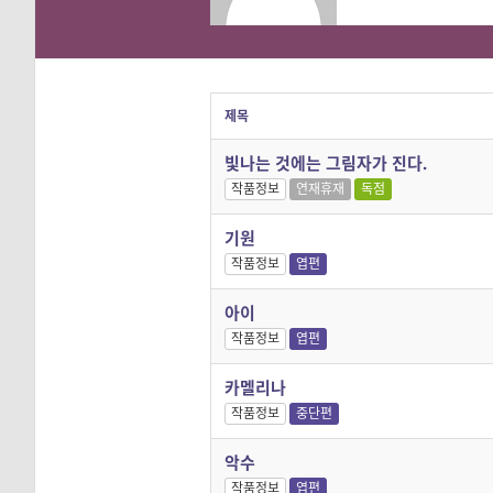
제목
빛나는 것에는 그림자가 진다.
작품정보
연재휴재
독점
기원
작품정보
엽편
아이
작품정보
엽편
카멜리나
작품정보
중단편
악수
작품정보
엽편