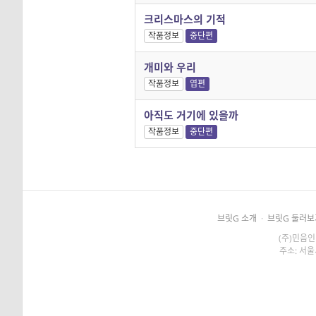
크리스마스의 기적
작품정보
중단편
개미와 우리
작품정보
엽편
아직도 거기에 있을까
작품정보
중단편
브릿G 소개
·
브릿G 둘러보
(주)민음인
주소: 서울