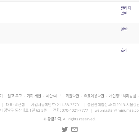
판타지
일반
일반
호러
기
·
원고 투고
·
기획 제안
·
제안/제보
·
회원약관
·
유료이용약관
·
개인정보처리방침
·
|
대표: 박근섭
|
사업자등록번호: 211-88-33701
|
통신판매업신고: 제2013-서울강남
시 강남구 도산대로 1길 62 5층
|
전화: 070-4021-7777
|
webmaster@minumsa.c
©
황금가지
. All rights reserved.