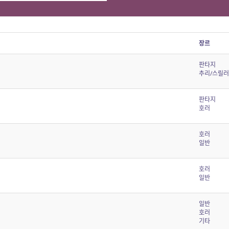
장르
판타지
추리/스릴러
판타지
호러
호러
일반
호러
일반
일반
호러
기타