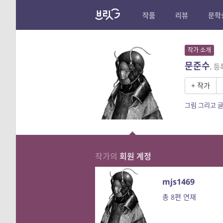
작품
리뷰
문학
작가 소개
문준수
, 
+ 작가
그림 그리고 글
작가의
회원 계정
mjs1469
총 8편 연재