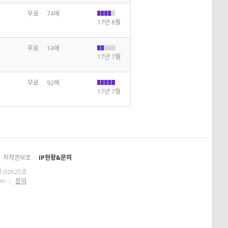
무료
74매
17년 8월
무료
14매
17년 7월
무료
92매
17년 7월
저작권보호
·
IP현황&문의
-02625호
om
|
문의