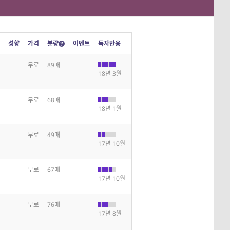
성향
가격
분량
이벤트
독자반응
무료
89매
18년 3월
무료
68매
18년 1월
무료
49매
17년 10월
무료
67매
17년 10월
무료
76매
17년 8월