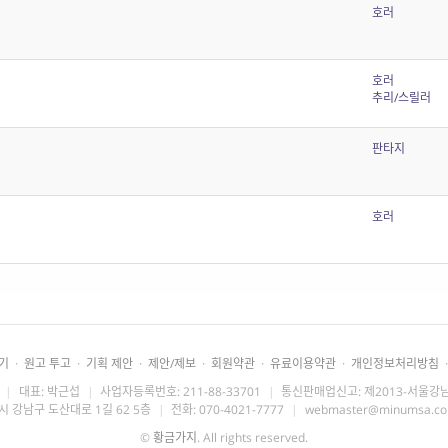
호러
호러
추리/스릴러
판타지
호러
기
·
원고 투고
·
기획 제안
·
제안/제보
·
회원약관
·
유료이용약관
·
개인정보처리방침
·
|
대표: 박근섭
|
사업자등록번호: 211-88-33701
|
통신판매업신고: 제2013-서울강남
시 강남구 도산대로 1길 62 5층
|
전화: 070-4021-7777
|
webmaster@minumsa.c
©
황금가지
. All rights reserved.