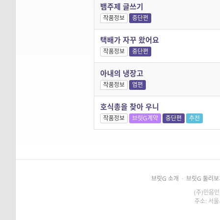
뱀주제 글쓰기
작품정보
중단편
택배가 자꾸 왔어요
작품정보
중단편
아내의 냉장고
작품정보
엽편
호식총을 찾아 우니
작품정보
브릿G계약
중단편
추천
브릿G 소개
·
브릿G 둘러보
(주)민음인
주소: 서울