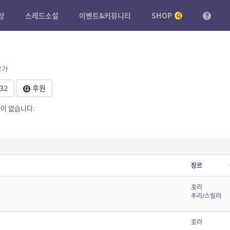
상
스레드소설
이벤트&커뮤니티
SHOP
작가
32
후원
이 없습니다.
장르
호러
추리/스릴러
호러