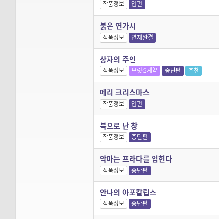
작품정보
엽편
붉은 연가시
작품정보
연재완결
상자의 주인
작품정보
브릿G계약
중단편
추천
메리 크리스마스
작품정보
엽편
북으로 난 창
작품정보
중단편
악마는 프라다를 입힌다
작품정보
중단편
안나의 아포칼립스
작품정보
중단편