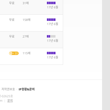
무료
31매
17년 6월
무료
158매
17년 6월
무료
27매
17년 6월
115매
10
17년 6월
저작권보호
·
IP현황&문의
-02625호
om
|
문의