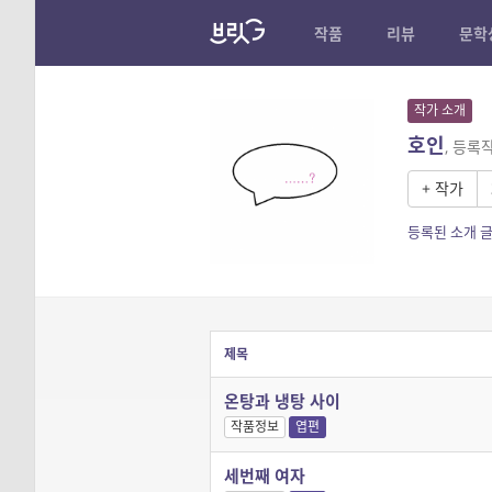
작품
리뷰
문학
작가 소개
호인
, 등록
+ 작가
등록된 소개 글
제목
온탕과 냉탕 사이
작품정보
엽편
세번째 여자