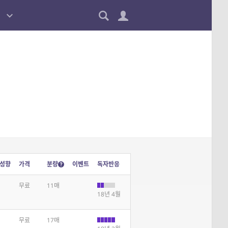
성향
가격
분량
이벤트
독자반응
무료
11매
18년 4월
무료
17매