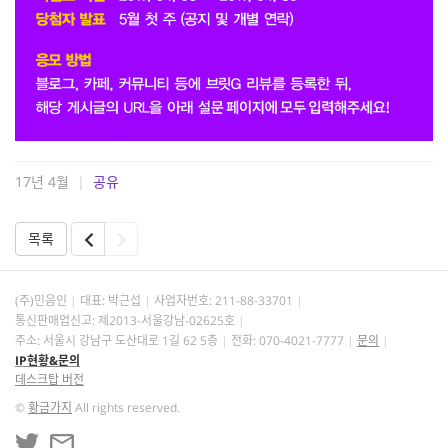
17년 4월
|
공유
목록
(주)민음인
대표: 박근섭
사업자번호:
211-88-33701
통신판매업신고: 제2013-서울강남-02625호
주소: 서울시 강남구 도산대로 1길 62 5층
전화: 070-4021-7777
문의
IP현황&문의
데스크탑 버전
©
황금가지
All rights reserved.