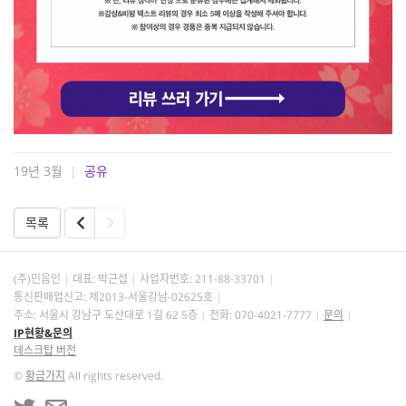
19년 3월
|
공유
목록
(주)민음인
대표: 박근섭
사업자번호:
211-88-33701
통신판매업신고: 제2013-서울강남-02625호
주소: 서울시 강남구 도산대로 1길 62 5층
전화: 070-4021-7777
문의
IP현황&문의
데스크탑 버전
©
황금가지
All rights reserved.