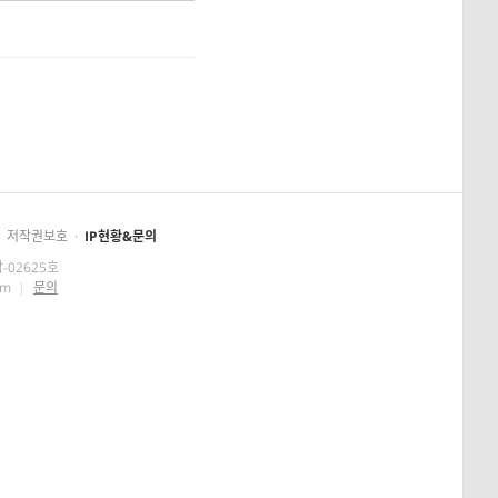
저작권보호
·
IP현황&문의
-02625호
om
|
문의