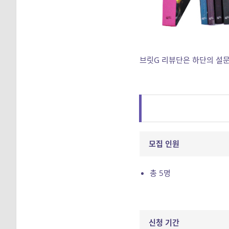
브릿G 리뷰단은 하단의 설문
모집 인원
총 5명
신청 기간