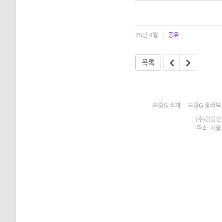
25년 4월
|
공유
목록
브릿G 소개
·
브릿G 둘러보
(주)민음인
주소: 서울