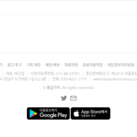
기
·
원고 투고
·
기획 제안
·
제안/제보
·
회원약관
·
유료이용약관
·
개인정보처리방침
·
|
대표: 박근섭
|
사업자등록번호: 211-88-33701
|
통신판매업신고: 제2013-서울강남
시 강남구 도산대로 1길 62 5층
|
전화: 070-4021-7777
|
webmaster@minumsa.c
©
황금가지
. All rights reserved.