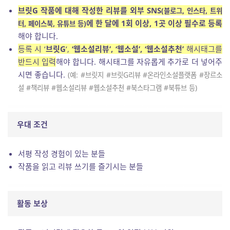
브릿G 작품에 대해 작성한 리뷰를 외부 SNS
(블로그, 인스타, 트위
에 한 달에 1회 이상, 1곳 이상 필수로 등록
터, 페이스북,
유튜브 등)
해야 합니다.
등록 시 ‘
브릿G
‘,
‘웹소설리뷰’, ‘웹소설’, ‘웹소설추천’
해시태그를
반드시 입력
해야 합니다. 해시태그를 자유롭게 추가로 더 넣어주
시면 좋습니다.
(예: #브릿지 #브릿G리뷰 #온라인소설플랫폼 #장르소
설 #책리뷰 #웹소설리뷰 #웹소설추천 #북스타그램 #북튜브 등)
우대 조건
서평 작성 경험이 있는 분들
작품을 읽고 리뷰 쓰기를 즐기시는 분들
활동 보상