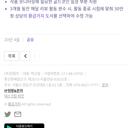
작품 모니터링에 필요한 골드코인 일정 부분 지원
3개월 동안 매달 리뷰 활동 완수 시, 활동 종료 시점에 맞춰 30만
원 상당의
황금가지 도서
를 선택하여 수령 가능
20년 4월
|
공유
목록
(주)민음인
대표: 박근섭
사업자번호:
211-88-33701
통신판매업신고: 제2013-서울강남-02625호
주소: 서울시 강남구 도산대로 1길 62 5층
전화: 070-4021-7777
문의
IP현황&문의
데스크탑 버전
©
황금가지
All rights reserved.