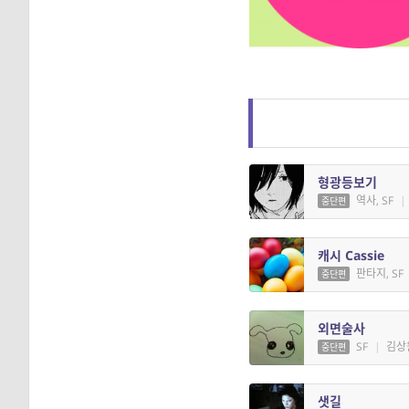
형광등보기
역사, SF
|
중단편
캐시 Cassie
판타지, SF
중단편
외면술사
SF
|
김상
중단편
샛길