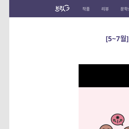
작품
리뷰
문학
[5~7월