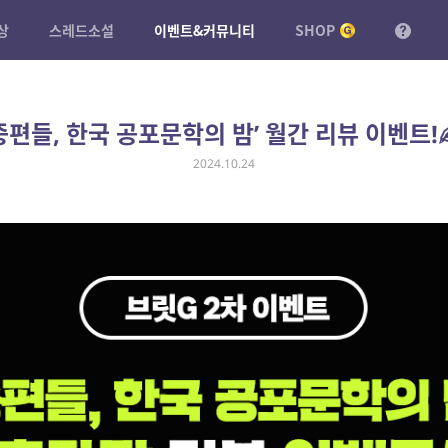
상
스레드소설
이벤트&커뮤니티
SHOP
중편들, 한국 공포문학의 밤’ 월간 리뷰 이벤트!
2024.10.24