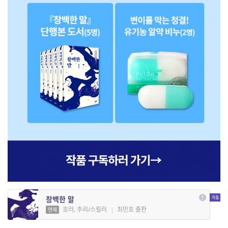
창백한 말
호러, 추리/스릴러
|
최민호 출판
연재