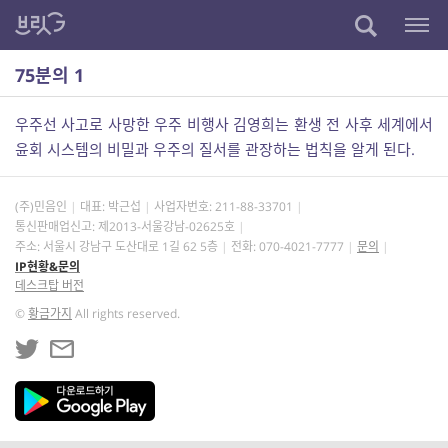
75분의 1
우주선 사고로 사망한 우주 비행사 김영희는 환생 전 사후 세계에서
윤회 시스템의 비밀과 우주의 질서를 관장하는 법칙을 알게 된다.
(주)민음인
대표: 박근섭
사업자번호:
211-88-33701
통신판매업신고: 제2013-서울강남-02625호
주소: 서울시 강남구 도산대로 1길 62 5층
전화: 070-4021-7777
문의
IP현황&문의
데스크탑 버전
©
황금가지
All rights reserved.