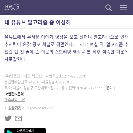
내 유튜브 알고리즘 좀 이상해
유튜브에서 무서운 이야기 영상을 보고 났더니 알고리즘으로 인해
추천란이 온갖 공포 채널로 뒤덮인다. 그리고 며칠 뒤, 알고리즘 추
천란 맨 첫 줄에 뜬 의문의 스트리밍 영상을 본 직후 섬뜩한 기운에
사로잡힌다.
(주)민음인
대표: 박근섭
사업자번호:
211-88-33701
통신판매업신고: 제2013-서울강남-02625호
주소: 서울시 강남구 도산대로 1길 62 5층
전화: 070-4021-7777
문의
IP현황&문의
데스크탑 버전
©
황금가지
All rights reserved.